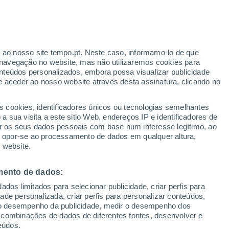
r ao nosso site tempo.pt. Neste caso, informamo-lo de que
/h
navegação no website, mas não utilizaremos cookies para
nteúdos personalizados, embora possa visualizar publicidade
e aceder ao nosso website através desta assinatura, clicando no
 até
s cookies, identificadores únicos ou tecnologias semelhantes
 sua visita a este sitio Web, endereços IP e identificadores de
r os seus dados pessoais com base num interesse legítimo, ao
Radar de Chuva
Satélites
Modelos
ou opor-se ao processamento de dados em qualquer altura,
 website.
mento de dados:
egunda
Terça
Quarta
Quinta
dos limitados para selecionar publicidade, criar perfis para
10 Ago.
11 Ago.
12 Ago.
13 Ago.
idade personalizada, criar perfis para personalizar conteúdos,
ir o desempenho da publicidade, medir o desempenho dos
 combinações de dados de diferentes fontes, desenvolver e
eúdos.