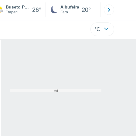
Buseto Palizzolo
Albufeira
Lisboa
26°
20°
Trapani
Faro
Lisboa
°C