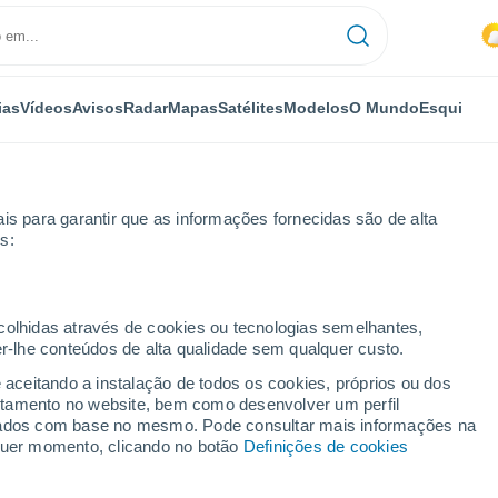
ias
Vídeos
Avisos
Radar
Mapas
Satélites
Modelos
O Mundo
Esqui
is para garantir que as informações fornecidas são de alta
s:
lo
ecolhidas através de cookies ou tecnologias semelhantes,
er-lhe conteúdos de alta qualidade sem qualquer custo.
zolo
e aceitando a instalação de todos os cookies, próprios ou dos
rtamento no website, bem como desenvolver um perfil
...
lizados com base no mesmo. Pode consultar mais informações na
lquer momento, clicando no botão
Definições de cookies
Por horas
Calor húmido sufocante nas
próximas horas