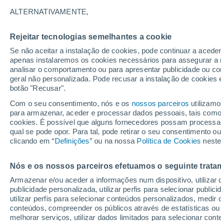
26°
ALTERNATIVAMENTE,
Rejeitar tecnologias semelhantes a cookie
Nordeste
Se não aceitar a instalação de cookies, pode continuar a acede
Sensação de 28°
11
-
19 km
apenas instalaremos os cookies necessários para assegurar a 
analisar o comportamento ou para apresentar publicidade ou co
geral não personalizada. Pode recusar a instalação de cookies 
botão "Recusar".
Última hora
Aviso amarelo de tempo quente neste distrito:
Com o seu consentimento, nós e os
nossos parceiros
utilizamo
39 ºC e noites tropicais; saiba até quando
para armazenar, aceder e processar dados pessoais, tais como a
cookies. É possível que alguns fornecedores possam processa
O Tempo 1 - 7 Dias
Atualidade
Mapas de nuvens
qual se pode opor. Para tal, pode retirar o seu consentimento 
clicando em “
Definições
” ou na nossa
Política de Cookies
neste
Nós e os nossos parceiros efetuamos o seguinte trata
Amanhã
Domingo
S
Hoje
Armazenar e/ou aceder a informações num dispositivo, utilizar da
8 Ago.
9 Ago.
7 Ago.
publicidade personalizada, utilizar perfis para selecionar public
utilizar perfis para selecionar conteúdos personalizados, med
conteúdos, compreender os públicos através de estatísticas ou
melhorar serviços, utilizar dados limitados para selecionar cont