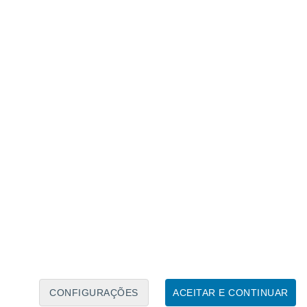
Calendário Lunar
Seg
Ter
Qua
Qui
Sex
Sáb
Domo
7
8
9
10
11
12
13
14
15
16
17
18
19
20
CONFIGURAÇÕES
ACEITAR E CONTINUAR