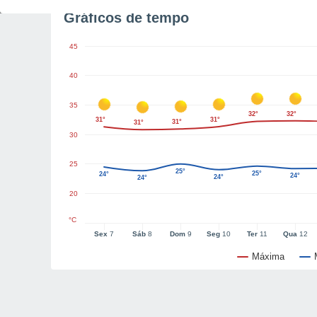
Gráficos de tempo
45
40
35
32°
32°
31°
31°
31°
31°
30
25
25°
25°
24°
24°
24°
24°
20
°C
Sex
7
Sáb
8
Dom
9
Seg
10
Ter
11
Qua
12
Máxima