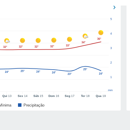
5
4
36°
34°
33°
32°
32°
32°
32°
3
2
25°
25°
24°
24°
24°
24°
23°
1
mm
Qui
13
Sex
14
Sáb
15
Dom
16
Seg
17
Ter
18
Qua
19
Mínima
Precipitação