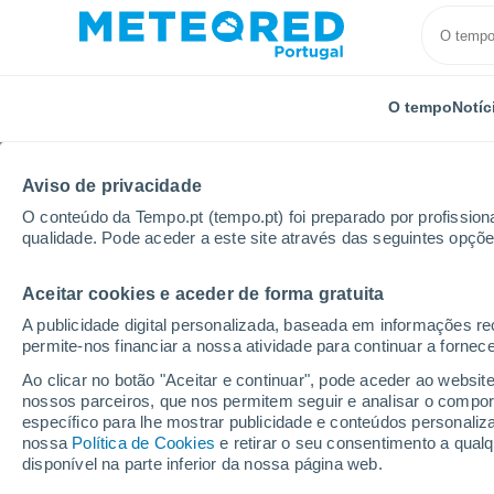
O tempo
Notíc
Aviso de privacidade
O conteúdo da Tempo.pt (tempo.pt) foi preparado por profissiona
qualidade. Pode aceder a este site através das seguintes opçõe
Aceitar cookies e aceder de forma gratuita
Início
Itália
Província de Trápani
Buseto Palizzo
A publicidade digital personalizada, baseada em informações r
permite-nos financiar a nossa atividade para continuar a fornec
Tempo em Buseto Paliz
Ao clicar no botão "Aceitar e continuar", pode aceder ao websit
nossos parceiros, que nos permitem seguir e analisar o compo
06:35
Sexta
específico para lhe mostrar publicidade e conteúdos persona
nossa
Política de Cookies
e retirar o seu consentimento a qua
disponível na parte inferior da nossa página web.
Nuvens dispersas