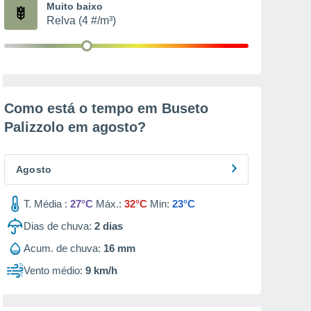
Muito baixo
Relva (4 #/m³)
Como está o tempo em Buseto
Palizzolo em
agosto
?
Agosto
T. Média :
27°C
Máx.:
32°C
Min:
23°C
Dias de chuva:
2
dias
Acum. de chuva:
16 mm
Vento médio:
9 km/h