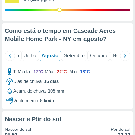
conteúdos.
ção
ão através
Como está o tempo em Cascade Acres
de
Mobile Home Park - NY em
agosto
?
,
 e
o
Junho
Julho
Agosto
Setembro
Outubro
Novembro
dos,
publicidade
s, estudos
T. Média :
17°C
Máx.:
22°C
Min:
13°C
a e
mento de
Dias de chuva:
15
dias
Acum. de chuva:
105 mm
ossos 1199
eiros
Vento médio:
8 km/h
Nascer e Pôr do sol
Nascer do sol
Pôr do sol