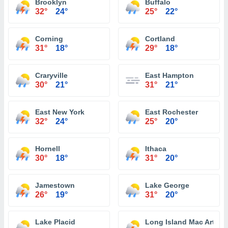
Brooklyn
Buffalo
32°
24°
25°
22°
Corning
Cortland
31°
18°
29°
18°
Craryville
East Hampton
30°
21°
31°
21°
East New York
East Rochester
32°
24°
25°
20°
Hornell
Ithaca
30°
18°
31°
20°
Jamestown
Lake George
26°
19°
31°
20°
Lake Placid
Long Island Mac Arthur A