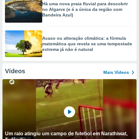
Há uma nova praia fluvial para descobrir
no Algarve (e é a única da região com
Bandeira Azul)
Acaso ou alteração climática: a fórmula
matemática que revela se uma tempestade
extrema já não é natural
Vídeos
Mais Vídeos
Um raio atingiu um campo de futebol em Narathiwat,