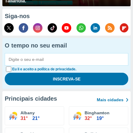
Tailândia.
Siga-nos
O tempo no seu email
Eu li e aceito a política de privacidade.
Principais cidades
Mais cidades
Albany
Binghamton
31°
21°
32°
19°