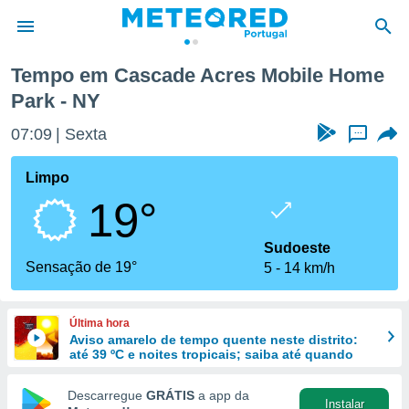
es Mobile Home Park
Tempo em Cascade Acres Mobile Home
Park - NY
de
 da
07:09
Sexta
...
empo.pt) foi
or
Limpo
is para
e as
19°
 fornecidas
 qualidade.
Sudoeste
r a este
Sensação de 19°
s das
5
14 km/h
opções:
ookies e
Última hora
 forma
Aviso amarelo de tempo quente neste distrito:
até 39 ºC e noites tropicais; saiba até quando
e digital
Descarregue
GRÁTIS
a app da
da,
Instalar