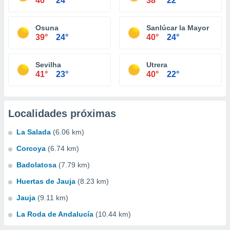
40°
24°
38°
22°
Osuna
Sanlúcar la Mayor
39°
24°
40°
24°
Sevilha
Utrera
41°
23°
40°
22°
Localidades próximas
La Salada
(6.06 km)
Corcoya
(6.74 km)
Badolatosa
(7.79 km)
Huertas de Jauja
(8.23 km)
Jauja
(9.11 km)
La Roda de Andalucía
(10.44 km)