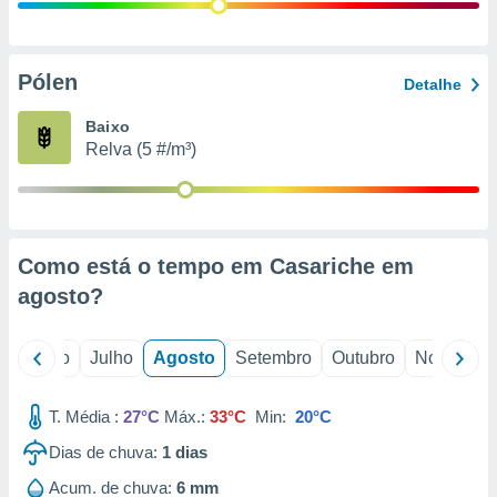
conteúdos.
ção
Pólen
Detalhe
ão através
de
Baixo
,
Relva (5 #/m³)
 e
dos,
publicidade
s, estudos
Como está o tempo em Casariche em
a e
mento de
agosto
?
ossos 1199
o
Junho
Julho
Agosto
Setembro
Outubro
Novembro
eiros
T. Média :
27°C
Máx.:
33°C
Min:
20°C
Dias de chuva:
1
dias
Acum. de chuva:
6 mm