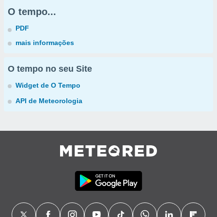
O tempo...
PDF
mais informações
O tempo no seu Site
Widget de O Tempo
API de Meteorologia