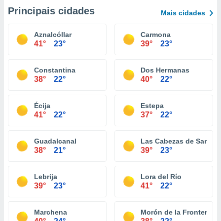
Principais cidades
Mais cidades
Aznalcóllar
Carmona
41°
23°
39°
23°
Constantina
Dos Hermanas
38°
22°
40°
22°
Écija
Estepa
41°
22°
37°
22°
Guadalcanal
Las Cabezas de San Ju
38°
21°
39°
23°
Lebrija
Lora del Río
39°
23°
41°
22°
Marchena
Morón de la Frontera