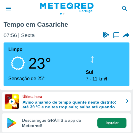
he
Tempo em Casariche
de
07:56
Sexta
...
 da
empo.pt) foi
Limpo
or
23°
is para
e as
 fornecidas
Sul
 qualidade.
Sensação de 25°
7
11 km/h
r a este
s das
opções:
Última hora
Aviso amarelo de tempo quente neste distrito:
ookies e
até 39 ºC e noites tropicais; saiba até quando
 forma
Descarregue
GRÁTIS
a app da
Instalar
e digital
Meteored!
da,