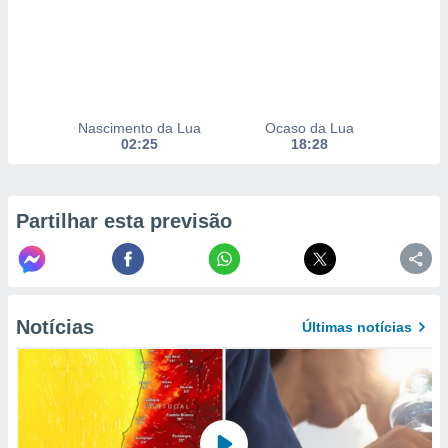
selecionar
a, criar
personalizar
tilizar
selecionar
Nascimento da Lua
Ocaso da Lua
02:25
18:28
dos, medir
nho da
, medir o
o dos
Partilhar esta previsão
r os
ravés de
s ou
s de dados
es fontes,
Notícias
Últimas notícias
 e melhorar
ilizar dados
ara
conteúdos.
ção