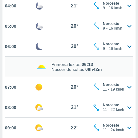
Noroeste
21°
04:00
, permite-
9
-
16
km/h
ar a nossa
ara
ACEITAR
Noroeste
 fornecer-
20°
05:00
E
9
-
16
km/h
os de alta
CONTINUAR
sem
sto.
Noroeste
20°
06:00
CONFIGURAÇÕES
9
-
16
km/h
o botão
ontinuar",
r ao
Primeira luz às
06:13
Nascer do sol às
06h42m
itando a
de todos os
óprios ou
Noroeste
20°
07:00
parceiros,
11
-
19
km/h
rmitem
lisar o
nto no
Noroeste
21°
08:00
11
-
22
km/h
em como
 um perfil
para lhe
Noroeste
22°
09:00
licidade e
11
-
24
km/h