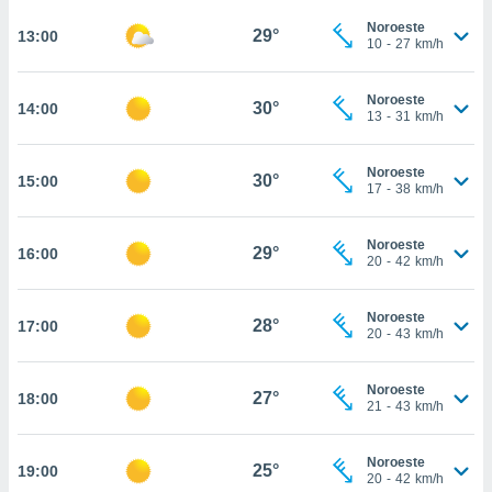
osso site
este caso,
Noroeste
29°
13:00
10
-
27
km/h
lo de que
talaremos
Noroeste
30°
14:00
s para
13
-
31
km/h
a navegação
, mas não
Noroeste
s cookies
30°
15:00
17
-
38
km/h
ar o
nto ou
ntar
Noroeste
29°
16:00
 ou
20
-
42
km/h
dos,
Noroeste
ssa
28°
17:00
20
-
43
km/h
ublicidade
ada. Pode
Noroeste
27°
18:00
nstalação de
21
-
43
km/h
ceder ao
ite através
Noroeste
atura,
25°
19:00
20
-
42
km/h
 botão