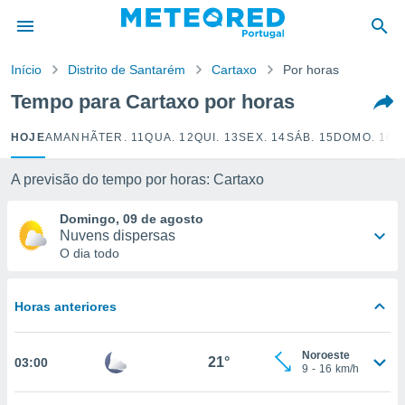
de
Início
Distrito de Santarém
Cartaxo
Por horas
 da
empo.pt) foi
Tempo para Cartaxo por horas
or
is para
HOJE
AMANHÃ
TER. 11
QUA. 12
QUI. 13
SEX. 14
SÁB. 15
DOMO. 16
S
e as
 fornecidas
 qualidade.
A previsão do tempo por horas: Cartaxo
r a este
s das
Domingo, 09 de agosto
opções:
Nuvens dispersas
O dia todo
ookies e
 forma
Horas anteriores
e digital
da,
Noroeste
m
21°
03:00
9
-
16
km/h
 recolhidas
cookies ou