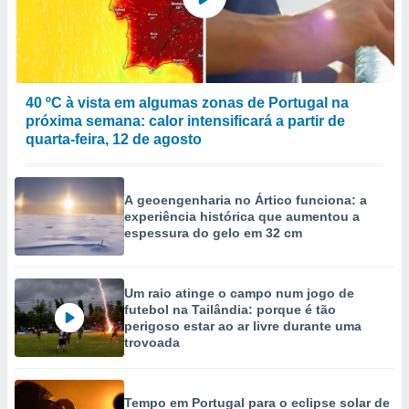
ão através
de
,
 e
40 ºC à vista em algumas zonas de Portugal na
dos,
próxima semana: calor intensificará a partir de
publicidade
quarta-feira, 12 de agosto
s, estudos
a e
mento de
A geoengenharia no Ártico funciona: a
experiência histórica que aumentou a
ossos 1199
espessura do gelo em 32 cm
eiros
Um raio atinge o campo num jogo de
futebol na Tailândia: porque é tão
perigoso estar ao ar livre durante uma
trovoada
Tempo em Portugal para o eclipse solar de