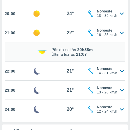
Noroeste
24°
20:00
18
-
39
km/h
nto, nós e
arceiros
cookies,
Noroeste
22°
21:00
16
-
35
km/h
ores únicos
ias
s para
Pôr-do-sol às
20h38m
 aceder e
Última luz às
21:07
dados
ais como a
 este sitio
Noroeste
21°
22:00
14
-
31
km/h
eços IP e
ores de
possível
Noroeste
21°
23:00
13
-
26
km/h
es possam
os seus
oais com
Noroeste
20°
24:00
12
-
24
km/h
nteresse
o qual se
ara tal,
 o seu