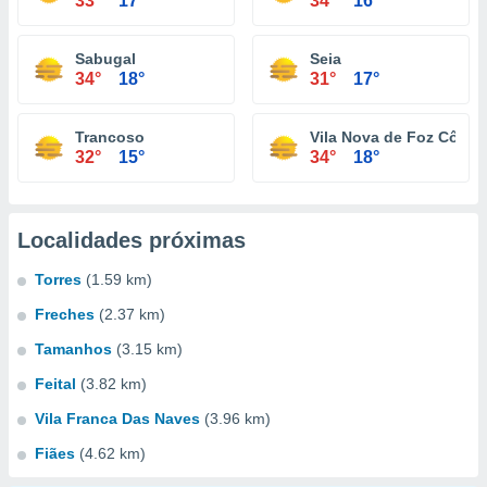
33°
17°
34°
16°
Sabugal
Seia
34°
18°
31°
17°
Trancoso
Vila Nova de Foz Côa
32°
15°
34°
18°
Localidades próximas
Torres
(1.59 km)
Freches
(2.37 km)
Tamanhos
(3.15 km)
Feital
(3.82 km)
Vila Franca Das Naves
(3.96 km)
Fiães
(4.62 km)