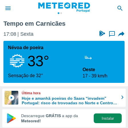
Tempo em Carnicães
de
17:08
Sexta
...
 da
empo.pt) foi
Névoa de poeira
or
33°
is para
e as
 fornecidas
Oeste
 qualidade.
Sensação de 32°
17
39 km/h
r a este
s das
opções:
Última hora
Hoje e amanhã poeiras do Saara “invadem”
ookies e
Portugal: risco de trovoadas no Norte e Centro
 forma
aumenta
Descarregue
GRÁTIS
a app da
Instalar
e digital
Meteored!
da,