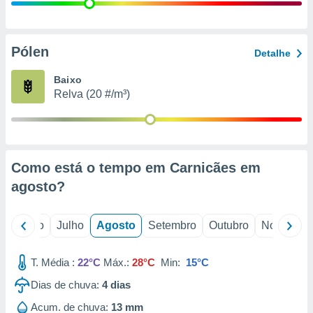
conteúdos.
ção
Pólen
Detalhe
ão através
de
Baixo
,
Relva (20 #/m³)
 e
dos,
publicidade
s, estudos
Como está o tempo em Carnicães em
a e
mento de
agosto
?
ossos 1199
o
Junho
Julho
Agosto
Setembro
Outubro
Novembro
eiros
T. Média :
22°C
Máx.:
28°C
Min:
15°C
Dias de chuva:
4
dias
Acum. de chuva:
13 mm