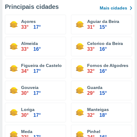
Principais cidades
Mais cidades
Açores
Aguiar da Beira
33°
17°
31°
15°
Almeida
Celorico da Beira
33°
16°
33°
16°
Figueira de Castelo Rodrigo
Fornos de Algodres
34°
17°
32°
16°
Gouveia
Guarda
30°
17°
29°
15°
Loriga
Manteigas
30°
17°
32°
18°
Meda
Pinhel