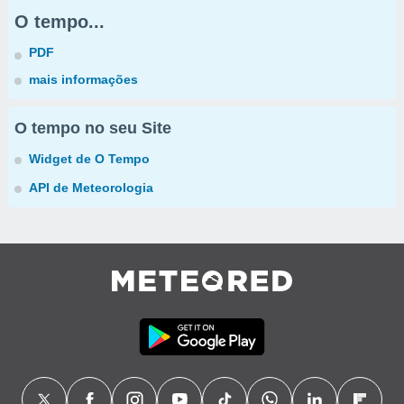
O tempo...
PDF
mais informações
O tempo no seu Site
Widget de O Tempo
API de Meteorologia