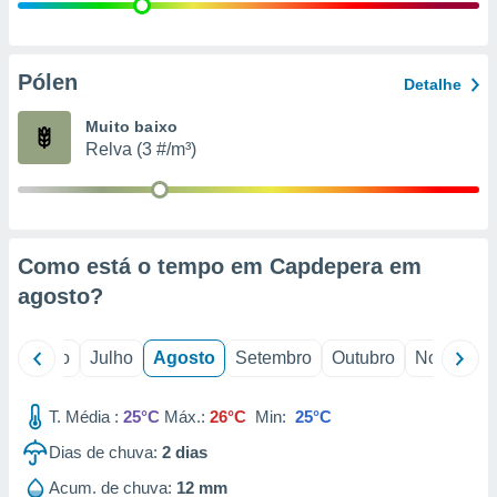
conteúdos.
ção
Pólen
Detalhe
ão através
de
Muito baixo
,
Relva (3 #/m³)
 e
dos,
publicidade
s, estudos
Como está o tempo em Capdepera em
a e
mento de
agosto
?
ossos 1199
o
Junho
Julho
Agosto
Setembro
Outubro
Novembro
eiros
T. Média :
25°C
Máx.:
26°C
Min:
25°C
Dias de chuva:
2
dias
Acum. de chuva:
12 mm