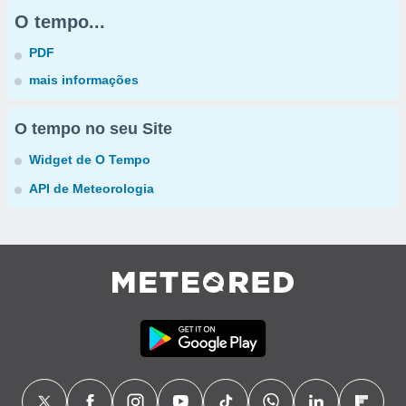
O tempo...
PDF
mais informações
O tempo no seu Site
Widget de O Tempo
API de Meteorologia