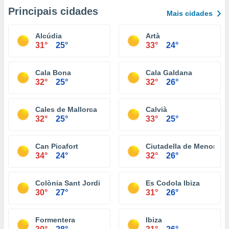
Principais cidades
Mais cidades
Alcúdia
Artà
31°
25°
33°
24°
Cala Bona
Cala Galdana
32°
25°
32°
26°
Cales de Mallorca
Calvià
32°
25°
33°
25°
Can Picafort
Ciutadella de Menorca
34°
24°
32°
26°
Colònia Sant Jordi
Es Codola Ibiza
30°
27°
31°
26°
Formentera
Ibiza