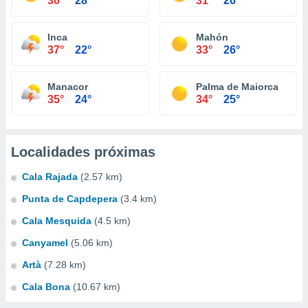
30°
28°
31°
26°
Inca
Mahón
37°
22°
33°
26°
Manacor
Palma de Maiorca
35°
24°
34°
25°
Localidades próximas
Cala Rajada
(2.57 km)
Punta de Capdepera
(3.4 km)
Cala Mesquida
(4.5 km)
Canyamel
(5.06 km)
Artà
(7.28 km)
Cala Bona
(10.67 km)