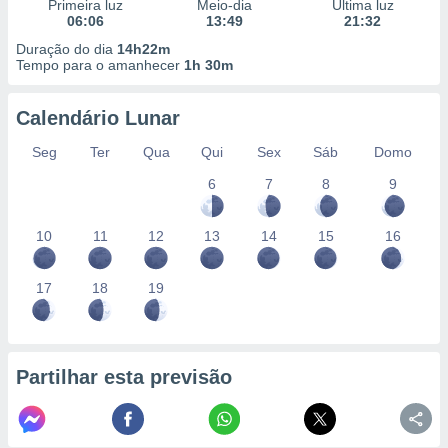
conteúdos.
Primeira luz
Meio-dia
Última luz
06:06
13:49
21:32
Duração do dia
14h22m
ção
Tempo para o amanhecer
1h 30m
ão através
de
Calendário Lunar
,
 e
Seg
Ter
Qua
Qui
Sex
Sáb
Domo
6
7
8
9
dos,
publicidade
s, estudos
10
11
12
13
14
15
16
a e
mento de
17
18
19
ossos 1199
eiros
Partilhar esta previsão