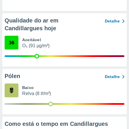
o qual se
ara tal,
 o seu
Qualidade do ar em
to ou opor-
Detalhe
essamento
Candillargues hoje
m qualquer
ando em “
Aceitável
36
 ou na
O₃ (91 µg/m³)
 Cookies
te.
 nossos
Pólen
Detalhe
s o
Baixo
o de
Relva (8 #/m³)
e/ou aceder
ões num
utilizar
ados para
Como está o tempo em Candillargues
publicidade,