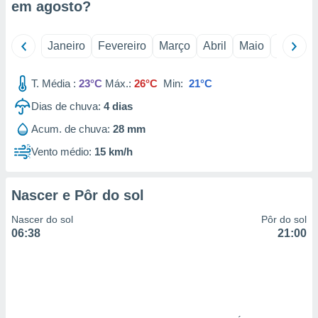
em
agosto
?
 para
a, utilizar
Janeiro
Fevereiro
Março
Abril
Maio
Junho
selecionar
a, criar
T. Média :
23°C
Máx.:
26°C
Min:
21°C
personalizar
tilizar
Dias de chuva:
4
dias
selecionar
Acum. de chuva:
28 mm
dos, medir
Vento médio:
15 km/h
nho da
, medir o
o dos
Nascer e Pôr do sol
r os
Nascer do sol
Pôr do sol
ravés de
06:38
21:00
s ou
s de dados
es fontes,
 e melhorar
ilizar dados
ara