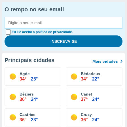
O tempo no seu email
Eu li e aceito a política de privacidade.
Principais cidades
Mais cidades
Agde
Bédarieux
34°
25°
34°
22°
Béziers
Canet
36°
24°
37°
24°
Castries
Cruzy
36°
23°
36°
24°