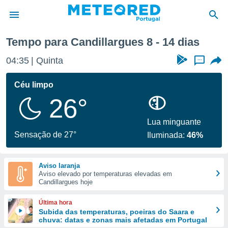
ima semana
Tempo para Candillargues 8 - 14 dias
de
04:35
Quinta
...
 da
empo.pt) foi
Céu limpo
or
26°
is para
e as
 fornecidas
Lua minguante
 qualidade.
Sensação de 27°
Iluminada:
46%
r a este
s das
opções:
Aviso laranja
Aviso elevado por temperaturas elevadas em
ookies e
Candillargues hoje
 forma
Última hora
e digital
Subida das temperaturas, poeiras do Saara e
chuva: datas e zonas mais afetadas em Portugal
da,