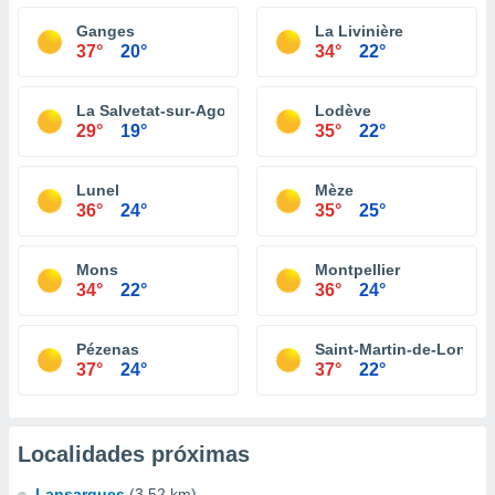
Ganges
La Livinière
37°
20°
34°
22°
La Salvetat-sur-Agout
Lodève
29°
19°
35°
22°
Lunel
Mèze
36°
24°
35°
25°
Mons
Montpellier
34°
22°
36°
24°
Pézenas
Saint-Martin-de-Londre
37°
24°
37°
22°
Localidades próximas
Lansargues
(3.52 km)