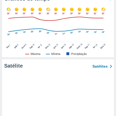
o qual se
ara tal,
 o seu
32°
33°
33°
33°
30°
29°
30°
31°
33°
33°
33°
32°
32°
to ou opor-
essamento
m qualquer
20°
20°
19°
19°
19°
19°
19°
ando em “
18°
18°
18°
17°
17°
16°
 ou na
16
12
19
9
10
15
17
13
14
18
8
11
7
Dom
Sáb
Dom
Sex
Qua
Qua
Seg
Sáb
Seg
Qui
Sex
Ter
Ter
 Cookies
te.
Máxima
Mínima
Precipitação
 nossos
Satélite
Satélites
s o
o de
e/ou aceder
ões num
utilizar
ados para
publicidade,