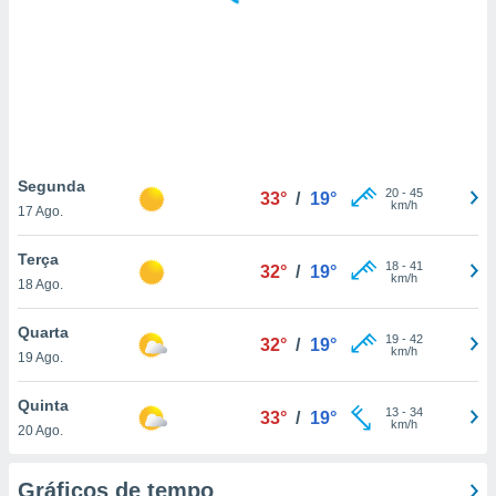
ite através
atura,
 botão
nto, nós e
arceiros
cookies,
Segunda
20
-
45
ores únicos
33°
/
19°
km/h
17 Ago.
ias
s para
Terça
 aceder e
18
-
41
32°
/
19°
km/h
dados
18 Ago.
ais como a
 este sitio
Quarta
19
-
42
32°
/
19°
eços IP e
km/h
19 Ago.
ores de
possível
Quinta
13
-
34
33°
/
19°
km/h
es possam
20 Ago.
os seus
oais com
Gráficos de tempo
nteresse