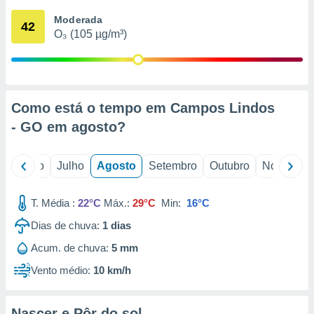
conteúdos.
Moderada
42
O₃ (105 µg/m³)
ção
ão através
de
,
 e
Como está o tempo em Campos Lindos
- GO em
agosto
?
dos,
publicidade
s, estudos
o
Junho
Julho
Agosto
Setembro
Outubro
Novembro
a e
mento de
T. Média :
22°C
Máx.:
29°C
Min:
16°C
ossos 1199
Dias de chuva:
1
dias
eiros
Acum. de chuva:
5 mm
Vento médio:
10 km/h
Nascer e Pôr do sol