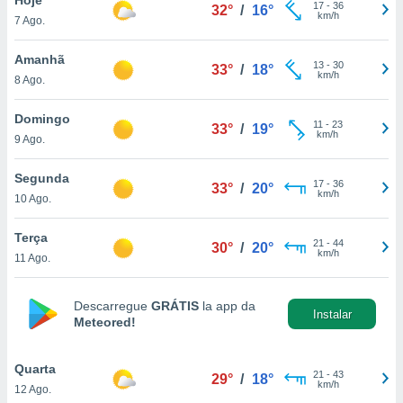
para lhe
17
-
36
32°
/
16°
km/h
7 Ago.
licidade e
ados com
Amanhã
13
-
30
33°
/
18°
esmo. Pode
km/h
8 Ago.
ais
s na nossa
Domingo
11
-
23
 Cookies
e
33°
/
19°
km/h
9 Ago.
u
nto a
omento,
Segunda
17
-
36
33°
/
20°
 botão
km/h
10 Ago.
de cookies
na parte
Terça
21
-
44
nossa
30°
/
20°
km/h
11 Ago.
.
IVAMENTE,
Descarregue
GRÁTIS
la app da
Instalar
Meteored!
as
tes a
Quarta
21
-
43
29°
/
18°
km/h
12 Ago.