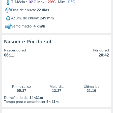
T. Média :
16°C
Máx.:
20°C
Min:
11°C
Dias de chuva:
22
dias
Acum. de chuva:
249 mm
Vento médio:
4 km/h
Nascer e Pôr do sol
Nascer do sol
Pôr do sol
06:11
20:42
Primeira luz
Meio-dia
Última luz
05:37
13:27
21:16
Duração do dia
14h31m
Tempo para o amanhecer
5h 11m