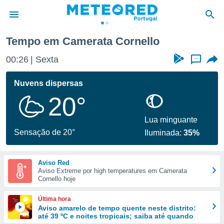
Tempo em Camerata Cornello
de
00:27
Sexta
...
 da
empo.pt) foi
Nuvens dispersas
or
20°
is para
e as
 fornecidas
Lua minguante
 qualidade.
Sensação de 20°
Iluminada:
35%
r a este
s das
opções:
Aviso Red
Aviso Extreme por high temperatures em Camerata
ookies e
Cornello hoje
 forma
Última hora
e digital
Aviso amarelo de tempo quente neste distrito:
até 39 ºC e noites tropicais; saiba até quando
da,