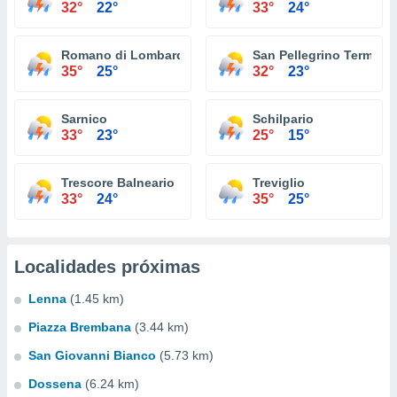
32°
22°
33°
24°
Romano di Lombardia
San Pellegrino Terme
35°
25°
32°
23°
Sarnico
Schilpario
33°
23°
25°
15°
Trescore Balneario
Treviglio
33°
24°
35°
25°
Localidades próximas
Lenna
(1.45 km)
Piazza Brembana
(3.44 km)
San Giovanni Bianco
(5.73 km)
Dossena
(6.24 km)