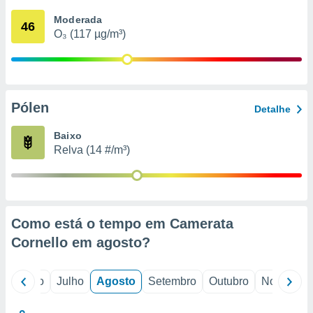
conteúdos.
Moderada
46
O₃ (117 µg/m³)
ção
ão através
de
,
 e
Pólen
Detalhe
dos,
Baixo
publicidade
Relva (14 #/m³)
s, estudos
a e
mento de
ossos 1199
Como está o tempo em Camerata
eiros
Cornello em
agosto
?
o
Junho
Julho
Agosto
Setembro
Outubro
Novembro