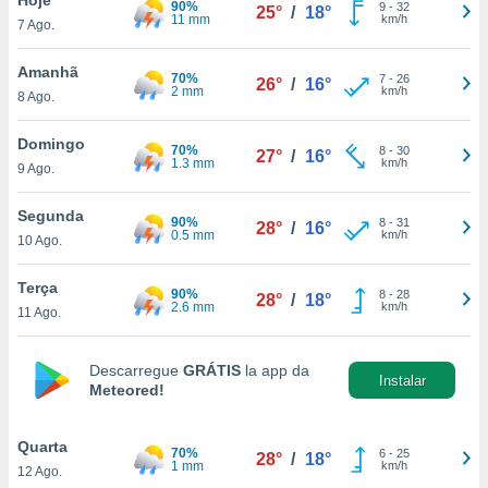
90%
para lhe
9
-
32
25°
/
18°
11 mm
km/h
7 Ago.
licidade e
ados com
Amanhã
70%
7
-
26
26°
/
16°
esmo. Pode
2 mm
km/h
8 Ago.
ais
s na nossa
Domingo
70%
8
-
30
 Cookies
e
27°
/
16°
1.3 mm
km/h
9 Ago.
u
nto a
omento,
Segunda
90%
8
-
31
28°
/
16°
 botão
0.5 mm
km/h
10 Ago.
de cookies
na parte
Terça
90%
8
-
28
nossa
28°
/
18°
2.6 mm
km/h
11 Ago.
.
IVAMENTE,
Descarregue
GRÁTIS
la app da
Instalar
Meteored!
as
tes a
Quarta
70%
6
-
25
28°
/
18°
1 mm
km/h
12 Ago.