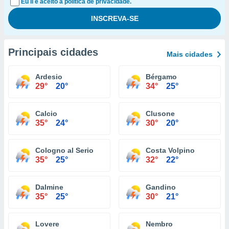
Eu li e aceito a política de privacidade.
Principais cidades
Mais cidades
Ardesio
Bérgamo
29°
20°
34°
25°
Calcio
Clusone
35°
24°
30°
20°
Cologno al Serio
Costa Volpino
35°
25°
32°
22°
Dalmine
Gandino
35°
25°
30°
21°
Lovere
Nembro