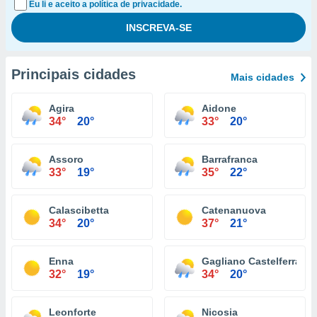
Eu li e aceito a política de privacidade.
Principais cidades
Mais cidades
Agira
Aidone
34°
20°
33°
20°
Assoro
Barrafranca
33°
19°
35°
22°
Calascibetta
Catenanuova
34°
20°
37°
21°
Enna
Gagliano Castelferrato
32°
19°
34°
20°
Leonforte
Nicosia