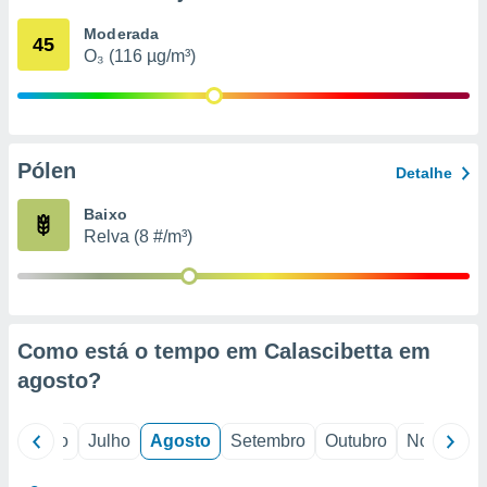
conteúdos.
Moderada
45
O₃ (116 µg/m³)
ção
ão através
de
,
 e
Pólen
Detalhe
dos,
Baixo
publicidade
Relva (8 #/m³)
s, estudos
a e
mento de
ossos 1199
Como está o tempo em Calascibetta em
eiros
agosto
?
o
Junho
Julho
Agosto
Setembro
Outubro
Novembro