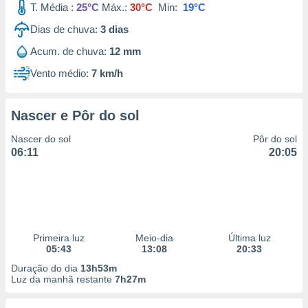
T. Média :
25°C
Máx.:
30°C
Min:
19°C
Dias de chuva:
3
dias
Acum. de chuva:
12 mm
Vento médio:
7 km/h
Nascer e Pôr do sol
Nascer do sol
Pôr do sol
06:11
20:05
Primeira luz
Meio-dia
Última luz
05:43
13:08
20:33
Duração do dia
13h53m
Luz da manhã restante
7h27m