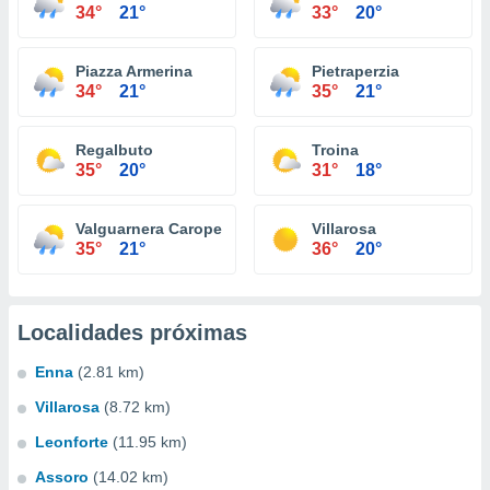
34°
21°
33°
20°
Piazza Armerina
Pietraperzia
34°
21°
35°
21°
Regalbuto
Troina
35°
20°
31°
18°
Valguarnera Caropepe
Villarosa
35°
21°
36°
20°
Localidades próximas
Enna
(2.81 km)
Villarosa
(8.72 km)
Leonforte
(11.95 km)
Assoro
(14.02 km)