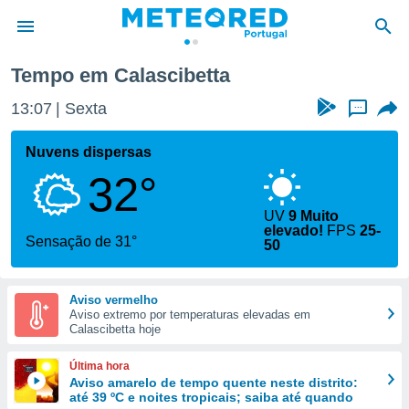
Tempo em Calascibetta
de
13:07
Sexta
...
 da
empo.pt) foi
Nuvens dispersas
or
32°
is para
e as
 fornecidas
UV
9 Muito
elevado!
FPS
25-
 qualidade.
Sensação de 31°
50
r a este
s das
opções:
Aviso vermelho
Aviso extremo por temperaturas elevadas em
ookies e
Calascibetta hoje
 forma
Última hora
e digital
Aviso amarelo de tempo quente neste distrito:
da,
até 39 ºC e noites tropicais; saiba até quando