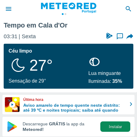
Tempo em Cala d'Or
de
03:31
Sexta
...
 da
empo.pt) foi
Céu limpo
or
27°
is para
e as
 fornecidas
Lua minguante
 qualidade.
Sensação de 29°
Iluminada:
35%
r a este
s das
opções:
Última hora
Aviso amarelo de tempo quente neste distrito:
ookies e
até 39 ºC e noites tropicais; saiba até quando
 forma
Descarregue
GRÁTIS
la app da
Instalar
e digital
Meteored!
da,