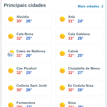
Principais cidades
Mais cidades
Alcúdia
Artà
30°
26°
31°
24°
Cala Bona
Cala Galdana
32°
25°
33°
26°
Cales de Mallorca
Calvià
31°
26°
32°
25°
Can Picafort
Ciutadella de Menorca
32°
25°
32°
27°
Colònia Sant Jordi
Es Codola Ibiza
30°
26°
30°
26°
Formentera
Ibiza