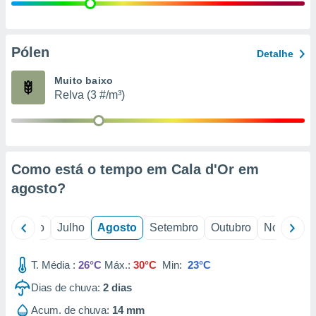
conteúdos.
ção
Pólen
Detalhe
ão através
de
Muito baixo
,
Relva (3 #/m³)
 e
dos,
publicidade
s, estudos
Como está o tempo em Cala d'Or em
a e
mento de
agosto
?
ossos 1199
o
Junho
Julho
Agosto
Setembro
Outubro
Novembro
eiros
T. Média :
26°C
Máx.:
30°C
Min:
23°C
Dias de chuva:
2
dias
Acum. de chuva:
14 mm