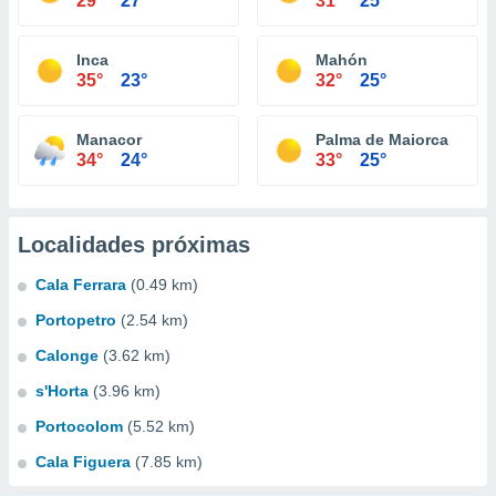
29°
27°
31°
25°
Inca
Mahón
35°
23°
32°
25°
Manacor
Palma de Maiorca
34°
24°
33°
25°
Localidades próximas
Cala Ferrara
(0.49 km)
Portopetro
(2.54 km)
Calonge
(3.62 km)
s'Horta
(3.96 km)
Portocolom
(5.52 km)
Cala Figuera
(7.85 km)