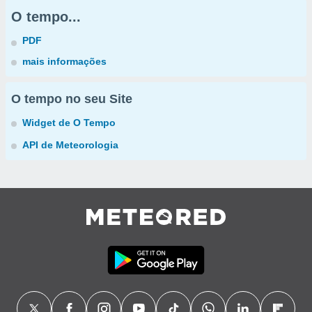
O tempo...
PDF
mais informações
O tempo no seu Site
Widget de O Tempo
API de Meteorologia