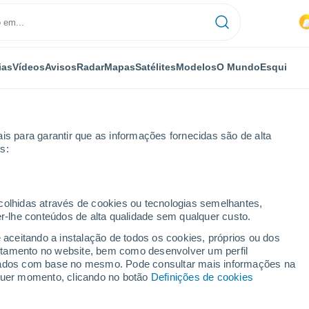
ias
Vídeos
Avisos
Radar
Mapas
Satélites
Modelos
O Mundo
Esqui
is para garantir que as informações fornecidas são de alta
s:
as de la Sierra
ecolhidas através de cookies ou tecnologias semelhantes,
er-lhe conteúdos de alta qualidade sem qualquer custo.
 la Sierra
e aceitando a instalação de todos os cookies, próprios ou dos
rtamento no website, bem como desenvolver um perfil
...
lizados com base no mesmo. Pode consultar mais informações na
lquer momento, clicando no botão
Definições de cookies
Por horas
Céu limpo nas próximas horas