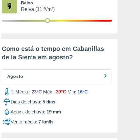
Baixo
Relva (11 #/m³)
Como está o tempo em Cabanillas
de la Sierra em
agosto
?
Agosto
T. Média :
23°C
Máx.:
30°C
Min:
16°C
Dias de chuva:
5
dias
Acum. de chuva:
19 mm
Vento médio:
7 km/h