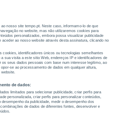
Aviso amarelo
Aviso moderado por temperaturas
elevadas em Cabanillas de la Sierra
hoje
r ao nosso site tempo.pt. Neste caso, informamo-lo de que
h
navegação no website, mas não utilizaremos cookies para
nteúdos personalizados, embora possa visualizar publicidade
e aceder ao nosso website através desta assinatura, clicando no
 até
s cookies, identificadores únicos ou tecnologias semelhantes
 sua visita a este sitio Web, endereços IP e identificadores de
r os seus dados pessoais com base num interesse legítimo, ao
Radar de Chuva
Satélites
Modelos
ou opor-se ao processamento de dados em qualquer altura,
 website.
mento de dados:
omingo
Segunda
Terça
Quarta
dos limitados para selecionar publicidade, criar perfis para
9 Ago.
10 Ago.
11 Ago.
12 Ago.
idade personalizada, criar perfis para personalizar conteúdos,
ir o desempenho da publicidade, medir o desempenho dos
 combinações de dados de diferentes fontes, desenvolver e
eúdos.