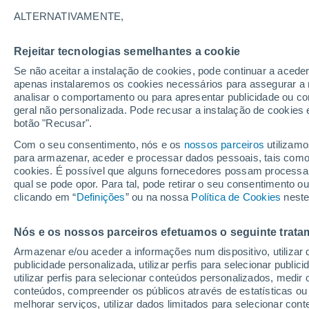
33°
ALTERNATIVAMENTE,
Rejeitar tecnologias semelhantes a cookie
Nordeste
Se não aceitar a instalação de cookies, pode continuar a acede
Sensação de 31°
6
-
21 km/
apenas instalaremos os cookies necessários para assegurar a 
analisar o comportamento ou para apresentar publicidade ou co
geral não personalizada. Pode recusar a instalação de cookies 
botão "Recusar".
Última hora
Aviso amarelo de tempo quente neste distrito:
Com o seu consentimento, nós e os
nossos parceiros
utilizamo
39 ºC e noites tropicais; saiba até quando
para armazenar, aceder e processar dados pessoais, tais como a
cookies. É possível que alguns fornecedores possam processa
O Tempo 1 - 7 Dias
Atualidade
Mapas de nuvens
qual se pode opor. Para tal, pode retirar o seu consentimento 
clicando em “
Definições
” ou na nossa
Política de Cookies
neste
Nós e os nossos parceiros efetuamos o seguinte trata
Amanhã
Sábado
D
Hoje
Armazenar e/ou aceder a informações num dispositivo, utilizar da
7 Ago.
8 Ago.
6 Ago.
publicidade personalizada, utilizar perfis para selecionar public
utilizar perfis para selecionar conteúdos personalizados, med
conteúdos, compreender os públicos através de estatísticas ou
melhorar serviços, utilizar dados limitados para selecionar cont