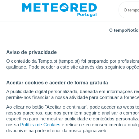
O tempo
Notíc
Aviso de privacidade
O conteúdo da Tempo.pt (tempo.pt) foi preparado por profissiona
qualidade. Pode aceder a este site através das seguintes opçõe
Aceitar cookies e aceder de forma gratuita
Início
Espanha
Comunidade de Madrid
Cabanill
A publicidade digital personalizada, baseada em informações r
permite-nos financiar a nossa atividade para continuar a fornec
Tempo em Cabanillas de
Ao clicar no botão "Aceitar e continuar", pode aceder ao websit
nossos parceiros, que nos permitem seguir e analisar o compo
19:30
Quinta
específico para lhe mostrar publicidade e conteúdos persona
nossa
Política de Cookies
e retirar o seu consentimento a qua
disponível na parte inferior da nossa página web.
Nuvens dispersas