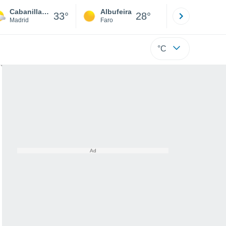
Cabanillas de la Sierra
Albufeira
Lisboa
33°
28°
Madrid
Faro
Lisboa
°C