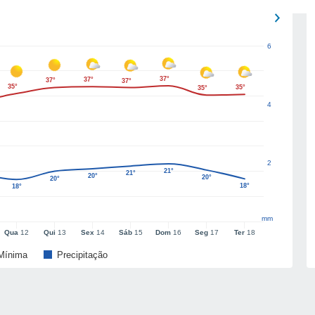
6
37°
37°
37°
37°
35°
35°
35°
4
2
21°
21°
20°
20°
20°
18°
18°
mm
Qua
12
Qui
13
Sex
14
Sáb
15
Dom
16
Seg
17
Ter
18
Mínima
Precipitação