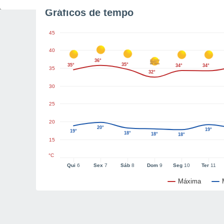
Gráficos de tempo
45
40
36°
35°
35°
34°
34°
35
32°
30
25
20
20°
19°
19°
18°
18°
18°
15
°C
Qui
6
Sex
7
Sáb
8
Dom
9
Seg
10
Ter
11
Máxima