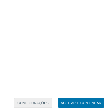
Calendário Lunar
Seg
Ter
Qua
Qui
Sex
Sáb
Domo
6
7
8
9
10
11
12
13
14
15
16
17
18
19
CONFIGURAÇÕES
ACEITAR E CONTINUAR