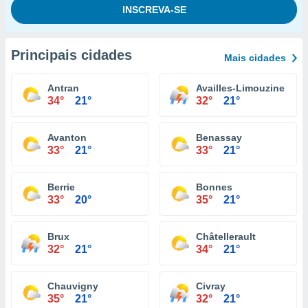
Principais cidades
Mais cidades
Antran
Availles-Limouzine
34°
21°
32°
21°
Avanton
Benassay
33°
21°
33°
21°
Berrie
Bonnes
33°
20°
35°
21°
Brux
Châtellerault
32°
21°
34°
21°
Chauvigny
Civray
35°
21°
32°
21°