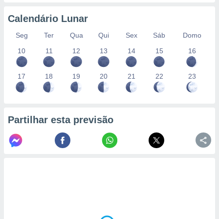
conteúdos.
Calendário Lunar
ção
Seg
Ter
Qua
Qui
Sex
Sáb
Domo
ão através
10
11
12
13
14
15
16
de
,
 e
17
18
19
20
21
22
23
dos,
publicidade
s, estudos
a e
Partilhar esta previsão
mento de
ossos 1199
eiros