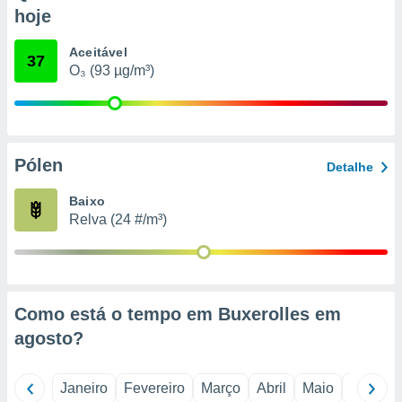
o qual se
hoje
ara tal,
 o seu
Aceitável
37
to ou opor-
O₃ (93 µg/m³)
essamento
m qualquer
ando em “
 ou na
Pólen
 Cookies
Detalhe
te.
Baixo
 nossos
Relva (24 #/m³)
s o
o de
Como está o tempo em Buxerolles em
e/ou aceder
agosto
?
ões num
utilizar
ados para
Janeiro
Fevereiro
Março
Abril
Maio
Junho
publicidade,