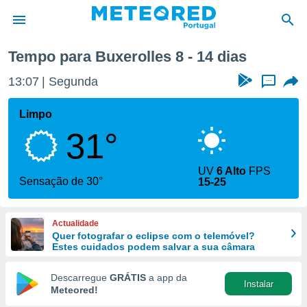
óxima semana
Tempo para Buxerolles 8 - 14 dias
de
13:07
Segunda
...
 da
empo.pt) foi
Limpo
or
31°
is para
e as
 fornecidas
UV
6 Alto
FPS
 qualidade.
Sensação de 30°
15-25
r a este
s das
opções:
Actualidade
Quer fotografar o eclipse com o telemóvel?
ookies e
Estes cuidados podem salvar a sua câmara
 forma
Descarregue
GRÁTIS
a app da
Instalar
e digital
Meteored!
da,