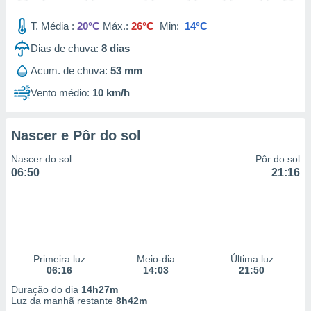
 para
T. Média :
20°C
Máx.:
26°C
Min:
14°C
a, utilizar
Dias de chuva:
8
dias
selecionar
Acum. de chuva:
53 mm
a, criar
personalizar
Vento médio:
10 km/h
tilizar
selecionar
Nascer e Pôr do sol
dos, medir
nho da
Nascer do sol
Pôr do sol
, medir o
06:50
21:16
o dos
r os
ravés de
s ou
s de dados
Primeira luz
Meio-dia
Última luz
es fontes,
06:16
14:03
21:50
 e melhorar
ilizar dados
Duração do dia
14h27m
ara
Luz da manhã restante
8h42m