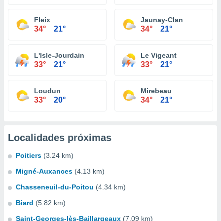
Fleix
Jaunay-Clan
34°
21°
34°
21°
L'Isle-Jourdain
Le Vigeant
33°
21°
33°
21°
Loudun
Mirebeau
33°
20°
34°
21°
Localidades próximas
Poitiers
(3.24 km)
Migné-Auxances
(4.13 km)
Chasseneuil-du-Poitou
(4.34 km)
Biard
(5.82 km)
Saint-Georges-lès-Baillargeaux
(7.09 km)