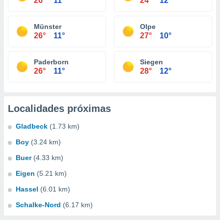
26°
11°
24°
12°
Münster
Olpe
26°
11°
27°
10°
Paderborn
Siegen
26°
11°
28°
12°
Localidades próximas
Gladbeck
(1.73 km)
Boy
(3.24 km)
Buer
(4.33 km)
Eigen
(5.21 km)
Hassel
(6.01 km)
Schalke-Nord
(6.17 km)