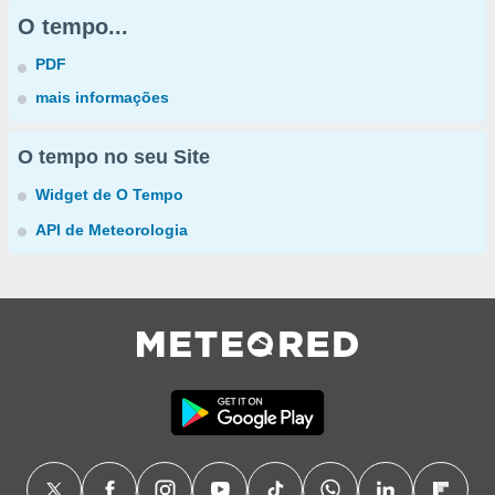
O tempo...
PDF
mais informações
O tempo no seu Site
Widget de O Tempo
API de Meteorologia