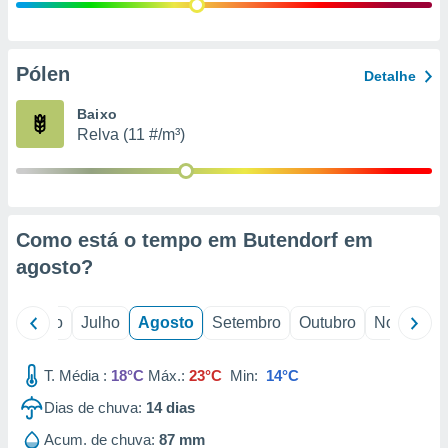
conteúdos.
ção
Pólen
Detalhe
ão através
de
Baixo
,
Relva (11 #/m³)
 e
dos,
publicidade
s, estudos
Como está o tempo em Butendorf em
a e
mento de
agosto
?
ossos 1199
o
Junho
Julho
Agosto
Setembro
Outubro
Novembro
eiros
T. Média :
18°C
Máx.:
23°C
Min:
14°C
Dias de chuva:
14
dias
Acum. de chuva:
87 mm