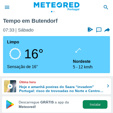
Tempo em Butendorf
de
07:33
Sábado
...
 da
empo.pt) foi
Limpo
or
16°
is para
e as
 fornecidas
Nordeste
 qualidade.
Sensação de 16°
5
12 km/h
r a este
s das
opções:
Última hora
Hoje e amanhã poeiras do Saara “invadem”
ookies e
Portugal: risco de trovoadas no Norte e Centro
 forma
aumenta
Descarregue
GRÁTIS
a app da
Instalar
e digital
Meteored!
da,