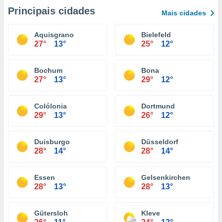
Principais cidades
Mais cidades
Aquisgrano
Bielefeld
27°
13°
25°
12°
Bochum
Bona
27°
13°
29°
12°
Colólonia
Dortmund
29°
13°
26°
12°
Duisburgo
Düsseldorf
28°
14°
28°
14°
Essen
Gelsenkirchen
28°
13°
28°
13°
Gütersloh
Kleve