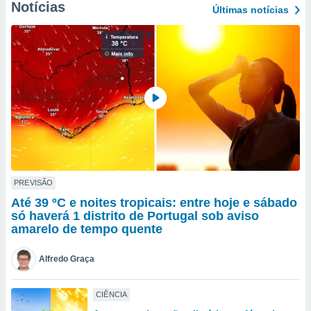
para lhe
Notícias
Últimas notícias
licidade e
ados com
esmo. Pode
ais
s na nossa
 Cookies
e
u
nto a
omento,
 botão
de cookies
na parte
PREVISÃO
nossa
Até 39 ºC e noites tropicais: entre hoje e sábado
.
só haverá 1 distrito de Portugal sob aviso
amarelo de tempo quente
IVAMENTE,
Alfredo Graça
as
tes a
CIÊNCIA