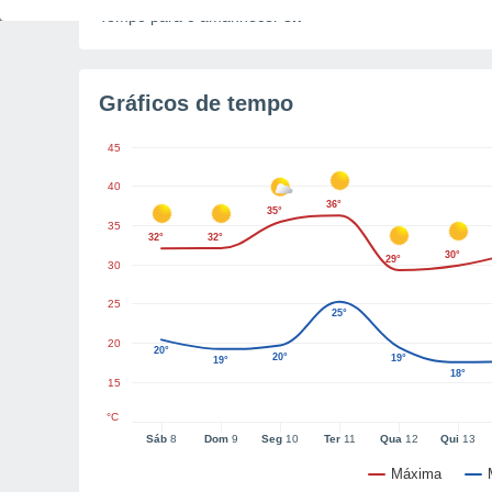
Tempo para o amanhecer
3h
Gráficos de tempo
45
40
36°
35°
35
32°
32°
30°
29°
30
25
25°
20
20°
20°
19°
19°
18°
15
°C
Sáb
8
Dom
9
Seg
10
Ter
11
Qua
12
Qui
13
Máxima