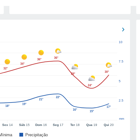
10
36°
36°
7.5
34°
32°
30°
29°
5
24°
22°
21°
2.5
19°
18°
17°
16°
15°
mm
Sex
14
Sáb
15
Dom
16
Seg
17
Ter
18
Qua
19
Qui
20
Mínima
Precipitação