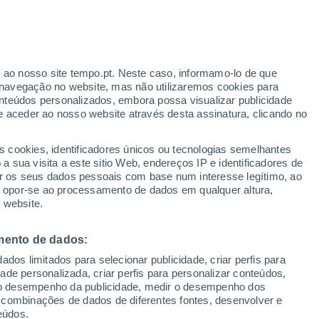
Aviso laranja
Aviso elevado por temperaturas
elevadas em Budapest Xviii. Kerület
hoje
ante
r ao nosso site tempo.pt. Neste caso, informamo-lo de que
:
24%
navegação no website, mas não utilizaremos cookies para
nteúdos personalizados, embora possa visualizar publicidade
e aceder ao nosso website através desta assinatura, clicando no
s cookies, identificadores únicos ou tecnologias semelhantes
o
 sua visita a este sitio Web, endereços IP e identificadores de
r os seus dados pessoais com base num interesse legítimo, ao
Radar de Chuva
Satélites
Modelos
ou opor-se ao processamento de dados em qualquer altura,
 website.
mento de dados:
Terça
Quarta
Quinta
Sexta
dos limitados para selecionar publicidade, criar perfis para
11 Ago.
12 Ago.
13 Ago.
14 Ago.
idade personalizada, criar perfis para personalizar conteúdos,
ir o desempenho da publicidade, medir o desempenho dos
 combinações de dados de diferentes fontes, desenvolver e
eúdos.