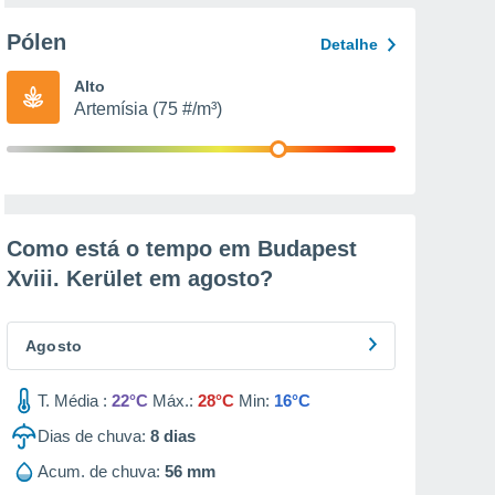
Pólen
Detalhe
Alto
Artemísia (75 #/m³)
Como está o tempo em Budapest
Xviii. Kerület em
agosto
?
Agosto
T. Média :
22°C
Máx.:
28°C
Min:
16°C
Dias de chuva:
8
dias
Acum. de chuva:
56 mm