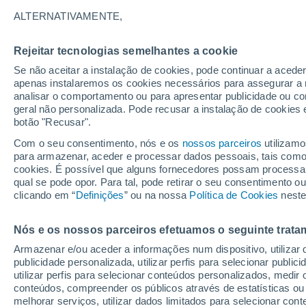
23°
ALTERNATIVAMENTE,
Rejeitar tecnologias semelhantes a cookie
Lua mingu
Se não aceitar a instalação de cookies, pode continuar a acede
Iluminada
Sensação de 25°
apenas instalaremos os cookies necessários para assegurar a 
analisar o comportamento ou para apresentar publicidade ou co
geral não personalizada. Pode recusar a instalação de cookies 
botão "Recusar".
Última hora
Hoje e amanhã poeiras do Saara “invadem”
Com o seu consentimento, nós e os
nossos parceiros
utilizamo
Portugal: risco de trovoadas no Norte e Centr
para armazenar, aceder e processar dados pessoais, tais como a
aumenta
cookies. É possível que alguns fornecedores possam processa
O Tempo 1 - 7 Dias
Atualidade
Mapas de nuvens
qual se pode opor. Para tal, pode retirar o seu consentimento 
clicando em “
Definições
” ou na nossa
Política de Cookies
neste
Nós e os nossos parceiros efetuamos o seguinte trata
Amanhã
Segunda
Hoje
Armazenar e/ou aceder a informações num dispositivo, utilizar da
9 Ago.
10 Ago.
8 Ago.
publicidade personalizada, utilizar perfis para selecionar public
utilizar perfis para selecionar conteúdos personalizados, med
conteúdos, compreender os públicos através de estatísticas ou
melhorar serviços, utilizar dados limitados para selecionar cont