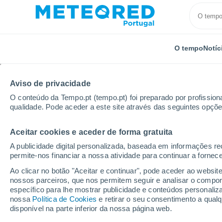
O tempo
Notíc
Aviso de privacidade
O conteúdo da Tempo.pt (tempo.pt) foi preparado por profissiona
qualidade. Pode aceder a este site através das seguintes opçõe
Aceitar cookies e aceder de forma gratuita
Início
Hungria
Cidade Capital de Budapeste
Bud
A publicidade digital personalizada, baseada em informações r
permite-nos financiar a nossa atividade para continuar a fornec
Tempo em Budapest Xvii
Ao clicar no botão "Aceitar e continuar", pode aceder ao websit
nossos parceiros, que nos permitem seguir e analisar o compo
01:55
Sábado
específico para lhe mostrar publicidade e conteúdos persona
nossa
Política de Cookies
e retirar o seu consentimento a qua
disponível na parte inferior da nossa página web.
Céu limpo