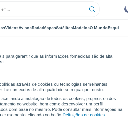
ias
Vídeos
Avisos
Radar
Mapas
Satélites
Modelos
O Mundo
Esqui
is para garantir que as informações fornecidas são de alta
s:
apest Xviii. Kerület
ecolhidas através de cookies ou tecnologias semelhantes,
er-lhe conteúdos de alta qualidade sem qualquer custo.
i. Kerület
e aceitando a instalação de todos os cookies, próprios ou dos
rtamento no website, bem como desenvolver um perfil
...
lizados com base no mesmo. Pode consultar mais informações na
lquer momento, clicando no botão
Definições de cookies
Por horas
Intervalos nublados nas
próximas horas