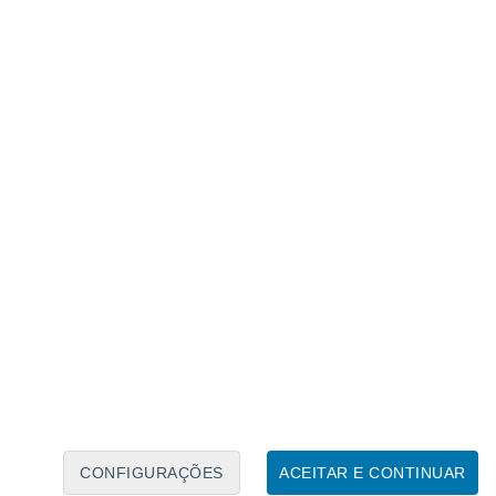
Calendário Lunar
Seg
Ter
Qua
Qui
Sex
Sáb
Domo
8
9
10
11
12
13
14
15
16
17
18
19
20
21
CONFIGURAÇÕES
ACEITAR E CONTINUAR