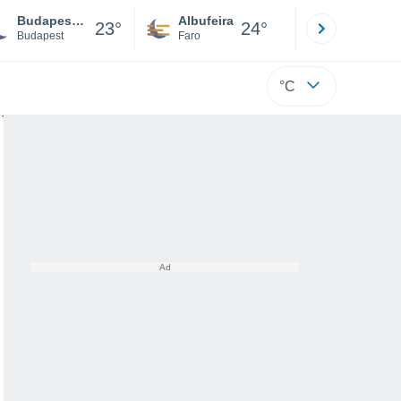
Budapest Xviii. Kerület
Albufeira
Lisboa
23°
24°
Budapest
Faro
Lisboa
°C