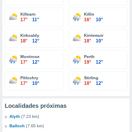
Killearn
Killin
17°
11°
16°
10°
Kirkcaldy
Kirriemuir
18°
12°
18°
10°
Montrose
Perth
17°
12°
19°
12°
Pitlochry
Stirling
17°
10°
18°
12°
Localidades próximas
Alyth
(7.23 km)
Balloch
(7.65 km)