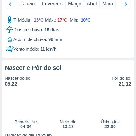
Janeiro
Fevereiro
Março
Abril
Maio
Junho
 para
a, utilizar
T. Média :
13°C
Máx.:
17°C
Min:
10°C
selecionar
Dias de chuva:
16
dias
a, criar
personalizar
Acum. de chuva:
98 mm
tilizar
Vento médio:
11 km/h
selecionar
dos, medir
Nascer e Pôr do sol
nho da
, medir o
Nascer do sol
Pôr do sol
o dos
05:22
21:12
r os
ravés de
s ou
s de dados
es fontes,
 e melhorar
Primeira luz
Meio-dia
Última luz
ilizar dados
04:34
13:18
22:00
ara
Duração do dia
15h50m