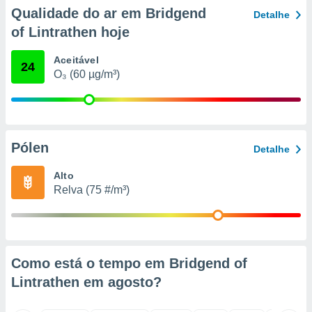
o qual se
Qualidade do ar em Bridgend
Detalhe
ara tal,
of Lintrathen hoje
 o seu
to ou opor-
Aceitável
essamento
24
O₃ (60 µg/m³)
m qualquer
ando em “
 ou na
 Cookies
te.
Pólen
Detalhe
 nossos
Alto
Relva (75 #/m³)
s o
o de
e/ou aceder
Como está o tempo em Bridgend of
ões num
Lintrathen em
agosto
?
utilizar
ados para
publicidade,