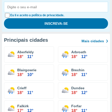
Eu li e aceito a política de privacidade.
Principais cidades
Mais cidades
Aberfeldy
Arbroath
18°
11°
18°
12°
Blairgowrie
Brechin
18°
10°
18°
11°
Crieff
Dundee
18°
11°
18°
12°
Falkirk
Forfar
17°
12°
18°
11°