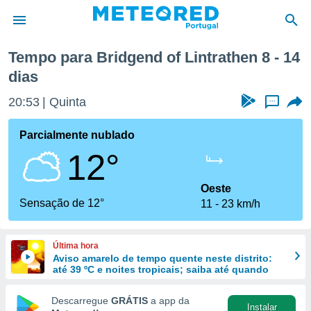
en
Próxima semana
Tempo para Bridgend of Lintrathen 8 - 14
dias
de
 da
20:53
Quinta
...
empo.pt) foi
or
Parcialmente nublado
is para
e as
12°
 fornecidas
 qualidade.
Oeste
r a este
Sensação de 12°
s das
11
23 km/h
opções:
ookies e
Última hora
 forma
Aviso amarelo de tempo quente neste distrito:
até 39 ºC e noites tropicais; saiba até quando
e digital
Descarregue
GRÁTIS
a app da
da,
Instalar