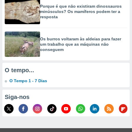
selecionar
Porque é que não existiram dinossauros
minúsculos? Os mamíferos podem ter a
a, criar
resposta
personalizar
tilizar
selecionar
Os burros voltaram às aldeias para fazer
dos, medir
um trabalho que as máquinas não
nho da
conseguem
, medir o
o dos
O tempo...
r os
ravés de
O Tempo 1 - 7 Dias
s ou
s de dados
es fontes,
Siga-nos
 e melhorar
ilizar dados
ara
conteúdos.
ção