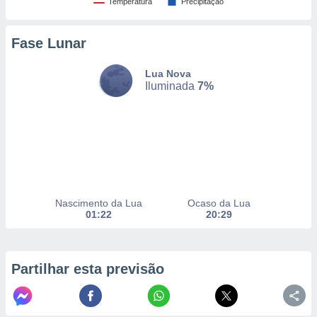
Temperatura
Precipitação
Fase Lunar
nto, nós e
arceiros
cookies,
Lua Nova
ores únicos
Iluminada
7%
ias
s para
 aceder e
dados
ais como a
 este sitio
eços IP e
ores de
Nascimento da Lua
Ocaso da Lua
possível
01:22
20:29
es possam
os seus
oais com
Partilhar esta previsão
nteresse
o qual se
ara tal,
 o seu