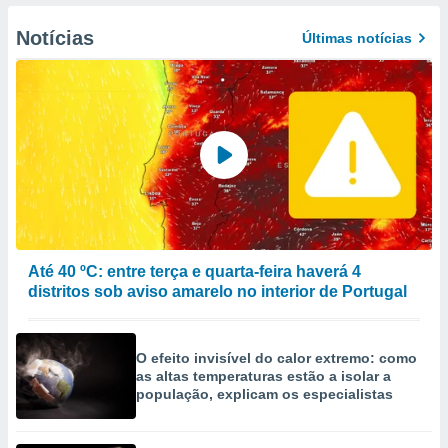
to ou opor-
essamento
Notícias
Últimas notícias
m qualquer
ando em “
 ou na
 Cookies
te.
 nossos
s o
o de
Até 40 ºC: entre terça e quarta-feira haverá 4
distritos sob aviso amarelo no interior de Portugal
e/ou aceder
ões num
utilizar
O efeito invisível do calor extremo: como
ados para
as altas temperaturas estão a isolar a
publicidade,
população, explicam os especialistas
 para
a, utilizar