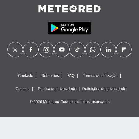
ão através
de
,
 e
dos,
publicidade
s, estudos
a e
mento de
Contacto
Sobre nós
FAQ
Termos de utilização
ossos 1199
eiros
Cookies
Política de privacidade
Definições de privacidade
© 2026 Meteored. Todos os direitos reservados