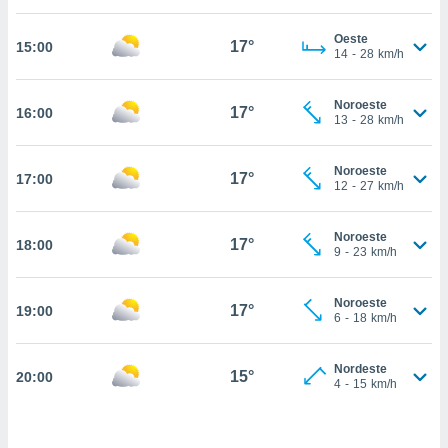
, permite-
Oeste
ar a nossa
17°
15:00
14
-
28
km/h
ara
ACEITAR
 fornecer-
E
os de alta
Noroeste
CONTINUAR
17°
16:00
sem
13
-
28
km/h
sto.
CONFIGURAÇÕES
o botão
Noroeste
17°
17:00
12
-
27
km/h
ontinuar",
r ao
itando a
Noroeste
17°
18:00
de todos os
9
-
23
km/h
óprios ou
parceiros,
rmitem
Noroeste
17°
19:00
6
-
18
km/h
lisar o
nto no
em como
Nordeste
15°
20:00
 um perfil
4
-
15
km/h
para lhe
licidade e