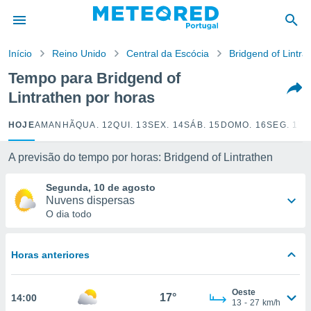
de
Início
Reino Unido
Central da Escócia
Bridgend of Lintra
 da
empo.pt) foi
Tempo para Bridgend of
or
Lintrathen por horas
is para
e as
 fornecidas
HOJE
AMANHÃ
QUA. 12
QUI. 13
SEX. 14
SÁB. 15
DOMO. 16
SEG. 17
T
 qualidade.
r a este
A previsão do tempo por horas: Bridgend of Lintrathen
s das
opções:
Segunda, 10 de agosto
Nuvens dispersas
ookies e
O dia todo
 forma
e digital
Horas anteriores
da,
m
 recolhidas
Oeste
17°
14:00
cookies ou
13
-
27
km/h