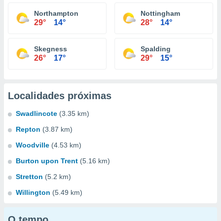
Northampton
Nottingham
29°
14°
28°
14°
Skegness
Spalding
26°
17°
29°
15°
Localidades próximas
Swadlincote
(3.35 km)
Repton
(3.87 km)
Woodville
(4.53 km)
Burton upon Trent
(5.16 km)
Stretton
(5.2 km)
Willington
(5.49 km)
O tempo...