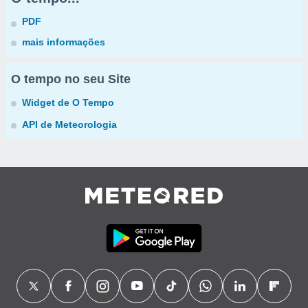
PDF
mais informações
O tempo no seu Site
Widget de O Tempo
API de Meteorologia