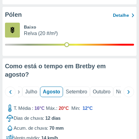
conteúdos.
Pólen
Detalhe
ção
Baixo
ão através
Relva (20 #/m³)
de
,
 e
dos,
publicidade
Como está o tempo em Bretby em
s, estudos
agosto
?
a e
mento de
o
Junho
Julho
Agosto
Setembro
Outubro
Novembro
ossos 1199
eiros
T. Média :
16°C
Máx.:
20°C
Min:
12°C
Dias de chuva:
12
dias
Acum. de chuva:
70 mm
Vento médio:
14 km/h