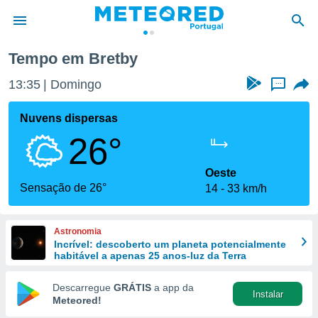
Tempo em Bretby
de
13:35
Domingo
...
 da
empo.pt) foi
Nuvens dispersas
or
26°
is para
e as
 fornecidas
Oeste
 qualidade.
Sensação de 26°
14
33 km/h
r a este
s das
opções:
Astronomia
Incrível: descoberto um planeta potencialmente
ookies e
habitável a apenas 25 anos-luz da Terra
 forma
Descarregue
GRÁTIS
a app da
Instalar
e digital
Meteored!
da,