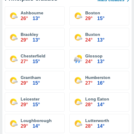
Ashbourne
Boston
26°
13°
29°
15°
Brackley
Buxton
29°
13°
24°
13°
Chesterfield
Glossop
27°
15°
24°
13°
Grantham
Humberston
29°
15°
27°
16°
Leicester
Long Eaton
29°
15°
28°
14°
Loughborough
Lutterworth
29°
14°
28°
14°