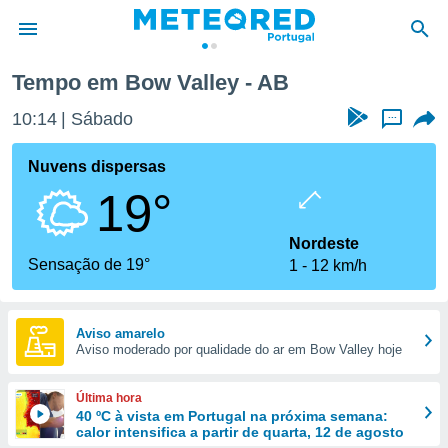
Tempo em Bow Valley - AB
de
10:14
Sábado
...
 da
empo.pt) foi
Nuvens dispersas
or
19°
is para
e as
 fornecidas
Nordeste
 qualidade.
Sensação de 19°
1
12 km/h
r a este
s das
opções:
Aviso amarelo
Aviso moderado por qualidade do ar em Bow Valley hoje
ookies e
 forma
Última hora
e digital
40 ºC à vista em Portugal na próxima semana:
calor intensifica a partir de quarta, 12 de agosto
da,