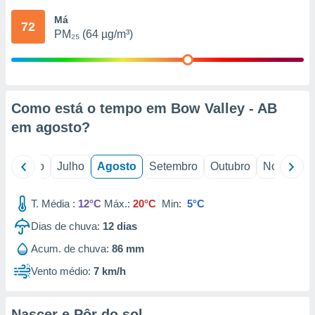
conteúdos.
Má
72
PM₂₅ (64 µg/m³)
ção
ão através
de
,
 e
Como está o tempo em Bow Valley - AB
em
agosto
?
dos,
publicidade
s, estudos
o
Junho
Julho
Agosto
Setembro
Outubro
Novembro
a e
mento de
T. Média :
12°C
Máx.:
20°C
Min:
5°C
ossos 1199
Dias de chuva:
12
dias
eiros
Acum. de chuva:
86 mm
Vento médio:
7 km/h
Nascer e Pôr do sol