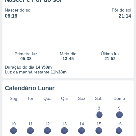
Nascer do sol
Pôr do sol
06:16
21:14
Primeira luz
Meio-dia
Última luz
05:38
13:45
21:52
Duração do dia
14h58m
Luz da manhã restante
11h38m
Calendário Lunar
Seg
Ter
Qua
Qui
Sex
Sáb
Domo
8
9
10
11
12
13
14
15
16