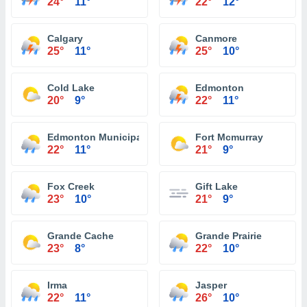
24°
11°
22°
12°
Calgary
Canmore
25°
11°
25°
10°
Cold Lake
Edmonton
20°
9°
22°
11°
Edmonton Municipal Alta.
Fort Mcmurray
22°
11°
21°
9°
Fox Creek
Gift Lake
23°
10°
21°
9°
Grande Cache
Grande Prairie
23°
8°
22°
10°
Irma
Jasper
22°
11°
26°
10°