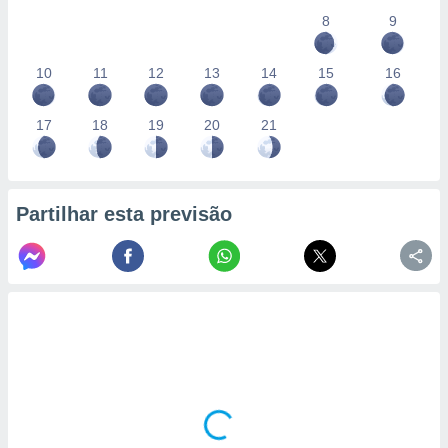
conteúdos.
8
9
ção
10
11
12
13
14
15
16
ão através
de
17
18
19
20
21
,
 e
dos,
publicidade
Partilhar esta previsão
s, estudos
a e
mento de
ossos 1199
eiros