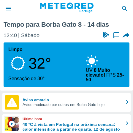
a
Tempo para Borba Gato 8 - 14 dias
de
12:40
Sábado
...
 da
empo.pt) foi
Limpo
or
32°
is para
e as
 fornecidas
UV
8 Muito
elevado!
FPS
25-
 qualidade.
Sensação de 30°
50
r a este
s das
opções:
Aviso amarelo
ookies e
Aviso moderado por outros em Borba Gato hoje
 forma
Última hora
e digital
40 ºC à vista em Portugal na próxima semana:
da,
calor intensifica a partir de quarta, 12 de agosto