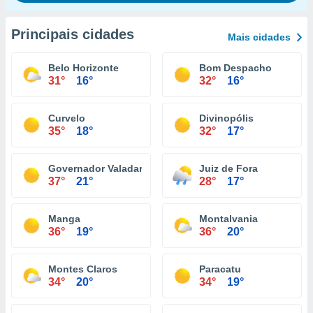
Principais cidades
Mais cidades
Belo Horizonte
Bom Despacho
31°
16°
32°
16°
Curvelo
Divinopólis
35°
18°
32°
17°
Governador Valadares
Juiz de Fora
37°
21°
28°
17°
Manga
Montalvania
36°
19°
36°
20°
Montes Claros
Paracatu
34°
20°
34°
19°