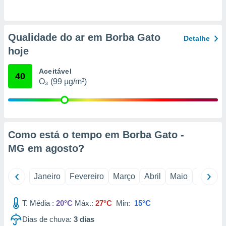
o qual se
ara tal,
 o seu
Qualidade do ar em Borba Gato
to ou opor-
Detalhe
essamento
hoje
m qualquer
ando em “
Aceitável
 ou na
40
O₃ (99 µg/m³)
 Cookies
te.
 nossos
Como está o tempo em Borba Gato -
s o
MG em
agosto
?
o de
Janeiro
Fevereiro
Março
Abril
Maio
Junho
e/ou aceder
ões num
T. Média :
20°C
Máx.:
27°C
Min:
15°C
utilizar
ados para
Dias de chuva:
3
dias
publicidade,