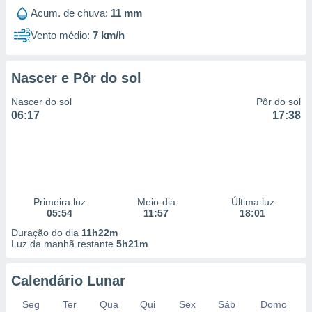
 para
Acum. de chuva:
11 mm
Vento médio:
7 km/h
a, utilizar
selecionar
a, criar
Nascer e Pôr do sol
personalizar
tilizar
Nascer do sol
Pôr do sol
selecionar
06:17
17:38
dos, medir
nho da
, medir o
o dos
Primeira luz
Meio-dia
Última luz
r os
05:54
11:57
18:01
ravés de
Duração do dia
11h22m
s ou
Luz da manhã restante
5h21m
s de dados
es fontes,
 e melhorar
Calendário Lunar
ilizar dados
ara
Seg
Ter
Qua
Qui
Sex
Sáb
Domo