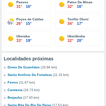
Passos
Patos De Minas
31°
16°
32°
16°
Poços de Caldas
Teofilo Otoni
26°
15°
34°
17°
Uberaba
Uberlândia
33°
19°
32°
20°
Localidades próximas
Dores De Guanhães
(10.66 km)
Santo Antônio Da Fortaleza
(11.15 km)
Ferros
(11.67 km)
Carmesia
(16.73 km)
Brejauba
(17.43 km)
Santa Rita Do Rio Do Peixe
(17.53 km)