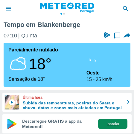
ge
Tempo em Blankenberge
de
07:10
Quinta
...
 da
empo.pt) foi
Parcialmente nublado
or
18°
is para
e as
 fornecidas
Oeste
 qualidade.
Sensação de 18°
15
25 km/h
r a este
s das
opções:
Última hora
Subida das temperaturas, poeiras do Saara e
ookies e
chuva: datas e zonas mais afetadas em Portugal
 forma
Descarregue
GRÁTIS
a app da
Instalar
e digital
Meteored!
da,