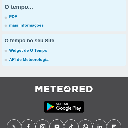
O tempo...
PDF
mais informações
O tempo no seu Site
Widget de O Tempo
API de Meteorologia