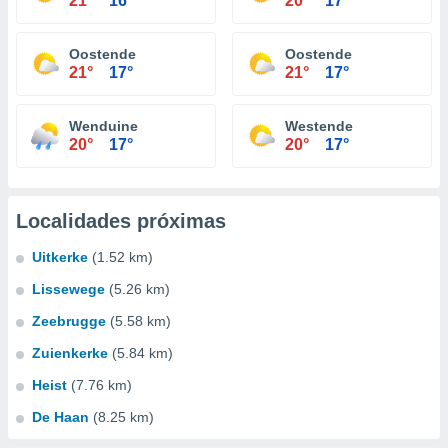
21°
16°
20°
17°
Oostende
Oostende
21°
17°
21°
17°
Wenduine
Westende
20°
17°
20°
17°
Localidades próximas
Uitkerke
(1.52 km)
Lissewege
(5.26 km)
Zeebrugge
(5.58 km)
Zuienkerke
(5.84 km)
Heist
(7.76 km)
De Haan
(8.25 km)