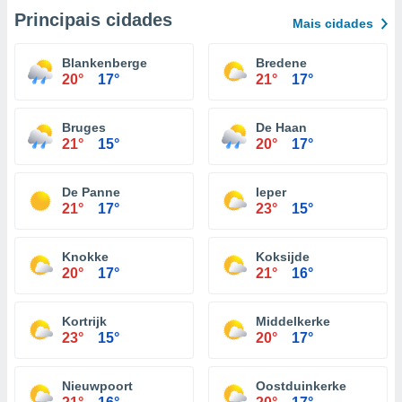
Principais cidades
Mais cidades
Blankenberge
Bredene
20°
17°
21°
17°
Bruges
De Haan
21°
15°
20°
17°
De Panne
Ieper
21°
17°
23°
15°
Knokke
Koksijde
20°
17°
21°
16°
Kortrijk
Middelkerke
23°
15°
20°
17°
Nieuwpoort
Oostduinkerke