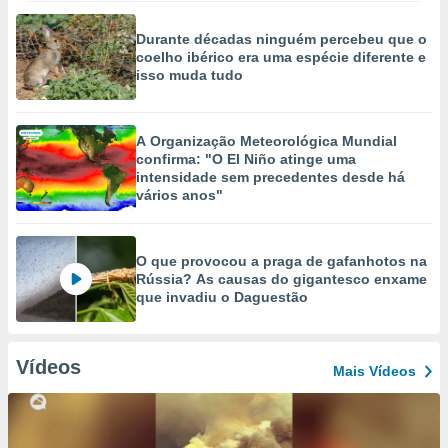
Durante décadas ninguém percebeu que o
coelho ibérico era uma espécie diferente e
isso muda tudo
A Organização Meteorológica Mundial
confirma: "O El Niño atinge uma
intensidade sem precedentes desde há
vários anos"
O que provocou a praga de gafanhotos na
Rússia? As causas do gigantesco enxame
que invadiu o Daguestão
Vídeos
Mais Vídeos