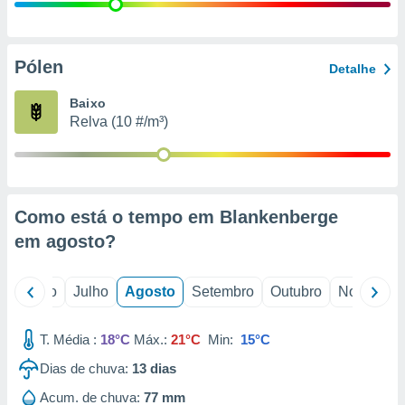
conteúdos.
ção
Pólen
Detalhe
ão através
de
Baixo
,
Relva (10 #/m³)
 e
dos,
publicidade
s, estudos
Como está o tempo em Blankenberge
a e
mento de
em
agosto
?
ossos 1199
o
Junho
Julho
Agosto
Setembro
Outubro
Novembro
eiros
T. Média :
18°C
Máx.:
21°C
Min:
15°C
Dias de chuva:
13
dias
Acum. de chuva:
77 mm