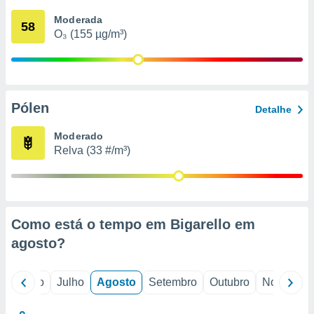
conteúdos.
Moderada
58
O₃ (155 µg/m³)
ção
ão através
de
,
 e
Pólen
Detalhe
dos,
Moderado
publicidade
Relva (33 #/m³)
s, estudos
a e
mento de
ossos 1199
Como está o tempo em Bigarello em
eiros
agosto
?
o
Junho
Julho
Agosto
Setembro
Outubro
Novembro