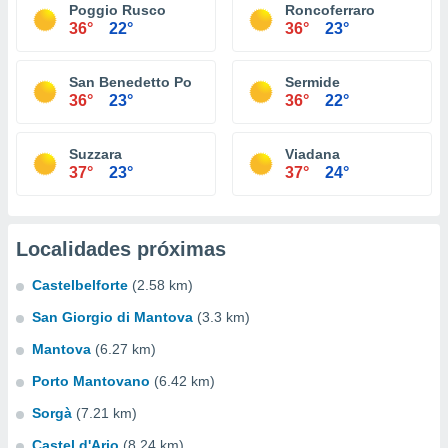
Poggio Rusco
Roncoferraro
36°
22°
36°
23°
San Benedetto Po
Sermide
36°
23°
36°
22°
Suzzara
Viadana
37°
23°
37°
24°
Localidades próximas
Castelbelforte
(2.58 km)
San Giorgio di Mantova
(3.3 km)
Mantova
(6.27 km)
Porto Mantovano
(6.42 km)
Sorgà
(7.21 km)
Castel d'Ario
(8.24 km)