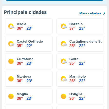
Principais cidades
Mais cidades
Asola
Bozzolo
36°
23°
37°
23°
Castel Goffredo
Castiglione delle Stivie
35°
22°
35°
22°
Curtatone
Goito
36°
23°
35°
22°
Mantova
Marmirolo
36°
23°
36°
22°
Moglia
Ostiglia
36°
23°
36°
22°