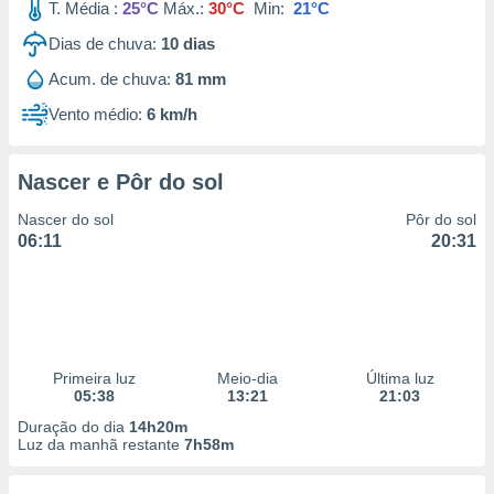
T. Média :
25°C
Máx.:
30°C
Min:
21°C
Dias de chuva:
10
dias
Acum. de chuva:
81 mm
Vento médio:
6 km/h
Nascer e Pôr do sol
Nascer do sol
Pôr do sol
06:11
20:31
Primeira luz
Meio-dia
Última luz
05:38
13:21
21:03
Duração do dia
14h20m
Luz da manhã restante
7h58m