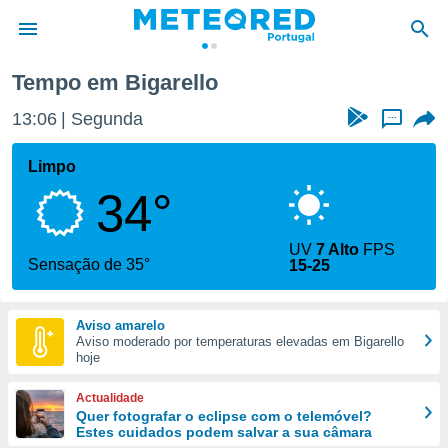
Tempo em Bigarello
de
13:06
Segunda
...
 da
empo.pt) foi
Limpo
or
34°
is para
e as
 fornecidas
UV
7 Alto
FPS
 qualidade.
Sensação de 35°
15-25
r a este
s das
opções:
Aviso amarelo
Aviso moderado por temperaturas elevadas em Bigarello
ookies e
hoje
 forma
Actualidade
e digital
Quer fotografar o eclipse com o telemóvel?
Estes cuidados podem salvar a sua câmara
da,