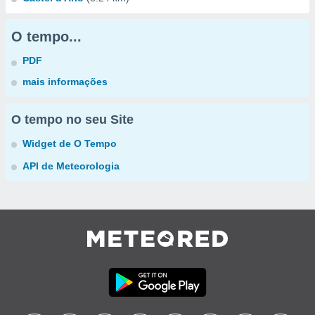
O tempo...
PDF
mais informações
O tempo no seu Site
Widget de O Tempo
API de Meteorologia