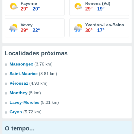
Payerne
Renens (Vd)
29°
20°
29°
19°
Vevey
Yverdon-Les-Bains
29°
22°
30°
17°
Localidades próximas
Massongex
(3.76 km)
Saint-Maurice
(3.81 km)
Vérossaz
(4.93 km)
Monthey
(5 km)
Lavey-Morcles
(5.01 km)
Gryon
(5.72 km)
O tempo...