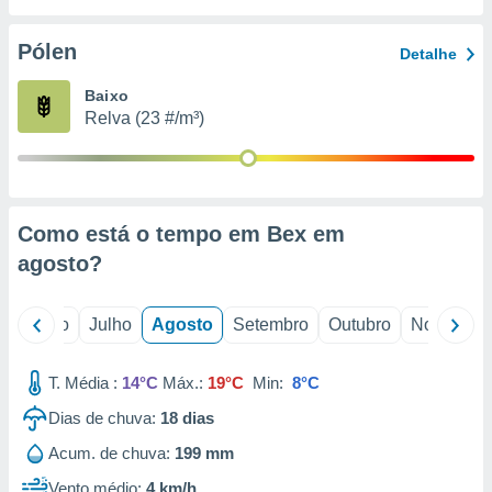
conteúdos.
Pólen
Detalhe
ção
Baixo
ão através
Relva (23 #/m³)
de
,
 e
dos,
publicidade
Como está o tempo em Bex em
s, estudos
agosto
?
a e
mento de
o
Junho
Julho
Agosto
Setembro
Outubro
Novembro
ossos 1199
eiros
T. Média :
14°C
Máx.:
19°C
Min:
8°C
Dias de chuva:
18
dias
Acum. de chuva:
199 mm
Vento médio:
4 km/h