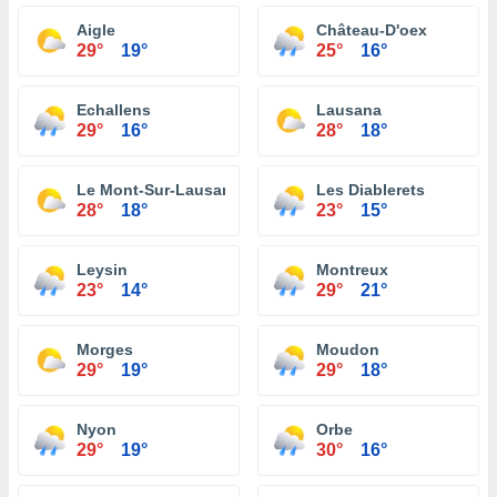
Aigle
Château-D'oex
29°
19°
25°
16°
Echallens
Lausana
29°
16°
28°
18°
Le Mont-Sur-Lausanne
Les Diablerets
28°
18°
23°
15°
Leysin
Montreux
23°
14°
29°
21°
Morges
Moudon
29°
19°
29°
18°
Nyon
Orbe
29°
19°
30°
16°