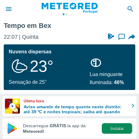
Tempo em Bex
de
22:07
Quinta
...
 da
empo.pt) foi
Nuvens dispersas
or
23°
is para
e as
 fornecidas
Lua minguante
 qualidade.
Sensação de 25°
Iluminada:
46%
r a este
s das
opções:
Última hora
Aviso amarelo de tempo quente neste distrito:
ookies e
até 39 ºC e noites tropicais; saiba até quando
 forma
Descarregue
GRÁTIS
la app da
Instalar
e digital
Meteored!
da,