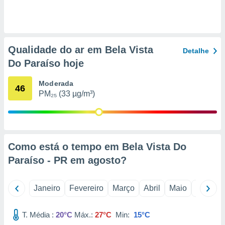
o qual se
ara tal,
 o seu
to ou opor-
essamento
Qualidade do ar em Bela Vista
Detalhe
m qualquer
Do Paraíso hoje
ando em “
 ou na
Moderada
46
 Cookies
PM₂₅ (33 µg/m³)
te.
 nossos
s o
Como está o tempo em Bela Vista Do
Paraíso - PR em
agosto
?
o de
e/ou aceder
Janeiro
Fevereiro
Março
Abril
Maio
Junho
ões num
utilizar
ados para
T. Média :
20°C
Máx.:
27°C
Min:
15°C
publicidade,