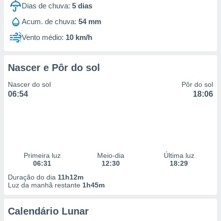
Dias de chuva:
5
dias
 para
Acum. de chuva:
54 mm
a, utilizar
selecionar
Vento médio:
10 km/h
a, criar
personalizar
Nascer e Pôr do sol
tilizar
selecionar
Nascer do sol
Pôr do sol
06:54
18:06
dos, medir
nho da
, medir o
o dos
r os
Primeira luz
Meio-dia
Última luz
ravés de
06:31
12:30
18:29
s ou
s de dados
Duração do dia
11h12m
es fontes,
Luz da manhã restante
1h45m
 e melhorar
ilizar dados
Calendário Lunar
ara