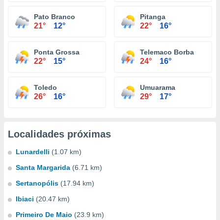
Pato Branco
Pitanga
21°
12°
22°
16°
Ponta Grossa
Telemaco Borba
22°
15°
24°
16°
Toledo
Umuarama
26°
16°
29°
17°
Localidades próximas
Lunardelli
(1.07 km)
Santa Margarida
(6.71 km)
Sertanopólis
(17.94 km)
Ibiaci
(20.47 km)
Primeiro De Maio
(23.9 km)