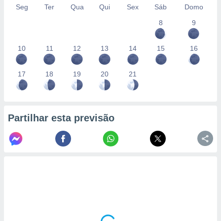
conteúdos.
Seg
Ter
Qua
Qui
Sex
Sáb
Domo
8
9
ção
ão através
10
11
12
13
14
15
16
de
,
 e
17
18
19
20
21
dos,
publicidade
s, estudos
Partilhar esta previsão
a e
mento de
ossos 1199
eiros