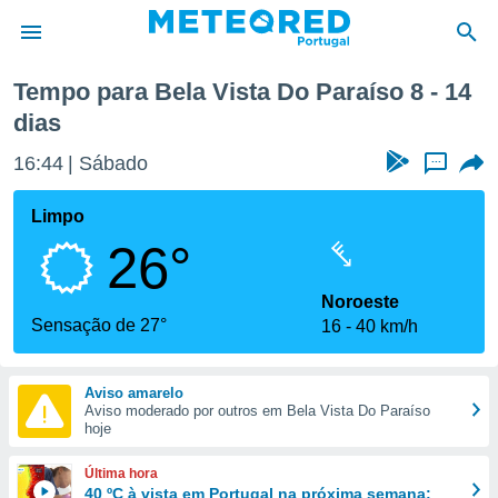
róxima semana
Tempo para Bela Vista Do Paraíso 8 - 14
dias
de
 da
16:44
Sábado
...
empo.pt) foi
or
Limpo
is para
e as
26°
 fornecidas
 qualidade.
Noroeste
r a este
Sensação de 27°
s das
16
40 km/h
opções:
ookies e
Aviso amarelo
 forma
Aviso moderado por outros em Bela Vista Do Paraíso
hoje
e digital
Última hora
da,
40 ºC à vista em Portugal na próxima semana: