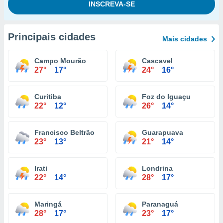
Principais cidades
Mais cidades
Campo Mourão
Cascavel
27°
17°
24°
16°
Curitiba
Foz do Iguaçu
22°
12°
26°
14°
Francisco Beltrão
Guarapuava
23°
13°
21°
14°
Irati
Londrina
22°
14°
28°
17°
Maringá
Paranaguá
28°
17°
23°
17°