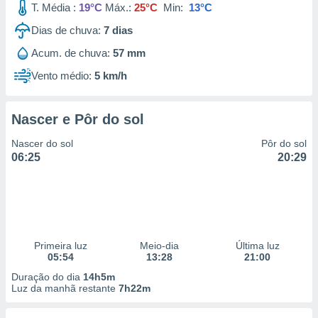
T. Média :
19°C
Máx.:
25°C
Min:
13°C
 para
Dias de chuva:
7
dias
a, utilizar
selecionar
Acum. de chuva:
57 mm
Vento médio:
5 km/h
a, criar
personalizar
tilizar
selecionar
Nascer e Pôr do sol
Nascer do sol
Pôr do sol
dos, medir
06:25
20:29
nho da
, medir o
o dos
r os
ravés de
s ou
Primeira luz
Meio-dia
Última luz
s de dados
05:54
13:28
21:00
es fontes,
Duração do dia
14h5m
 e melhorar
Luz da manhã restante
7h22m
ilizar dados
ara