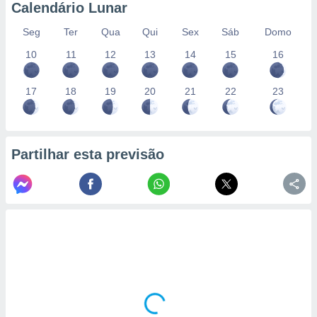
conteúdos.
Calendário Lunar
Seg
Ter
Qua
Qui
Sex
Sáb
Domo
ção
10
11
12
13
14
15
16
ão através
de
,
17
18
19
20
21
22
23
 e
dos,
publicidade
Partilhar esta previsão
s, estudos
a e
mento de
ossos 1199
eiros