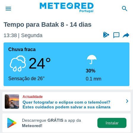
 semana
Tempo para Batak 8 - 14 dias
de
13:38
Segunda
...
 da
empo.pt) foi
Chuva fraca
or
24°
is para
e as
 fornecidas
30%
 qualidade.
Sensação de 26°
0.1 mm
r a este
s das
opções:
Actualidade
Quer fotografar o eclipse com o telemóvel?
ookies e
Estes cuidados podem salvar a sua câmara
 forma
Descarregue
GRÁTIS
a app da
Instalar
e digital
Meteored!
da,