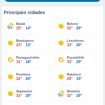
Principais cidades
Batak
Belovo
25°
14°
32°
20°
Bratsigovo
Lesichovo
23°
13°
33°
20°
Panagyurishte
Pazardzhik
31°
18°
33°
20°
Peshtera
Rakitovo
32°
20°
28°
15°
Septemvri
Strelcha
33°
20°
32°
20°