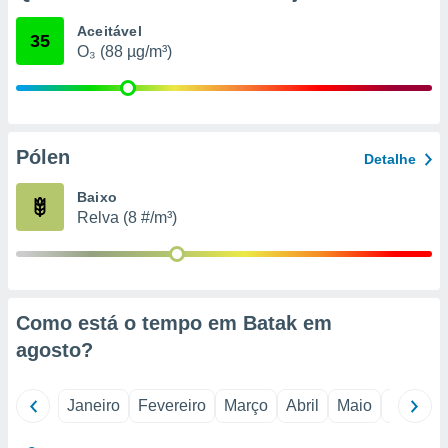
o qual se
Aceitável
ara tal,
35
O₃ (88 µg/m³)
 o seu
to ou opor-
essamento
m qualquer
ando em “
 ou na
Pólen
Detalhe
 Cookies
Baixo
te.
Relva (8 #/m³)
 nossos
s o
o de
Como está o tempo em Batak em
agosto
?
e/ou aceder
ões num
utilizar
Janeiro
Fevereiro
Março
Abril
Maio
Junho
ados para
publicidade,