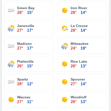
Green Bay
Iron River
28°
15°
28°
14°
Janesville
La Crosse
27°
17°
28°
14°
Madison
Milwaukee
27°
17°
24°
19°
Platteville
Rice Lake
26°
15°
26°
13°
Sparta
Spooner
28°
12°
27°
14°
Wausau
Woodruff
27°
11°
26°
13°