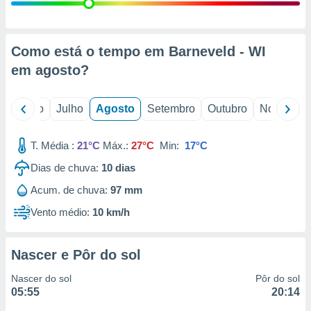
conteúdos.
ção
Como está o tempo em Barneveld - WI
ão através
em
agosto
?
de
,
 e
o
Junho
Julho
Agosto
Setembro
Outubro
Novembro
dos,
publicidade
T. Média :
21°C
Máx.:
27°C
Min:
17°C
s, estudos
Dias de chuva:
10
dias
a e
mento de
Acum. de chuva:
97 mm
Vento médio:
10 km/h
ossos 1199
eiros
Nascer e Pôr do sol
Nascer do sol
Pôr do sol
05:55
20:14