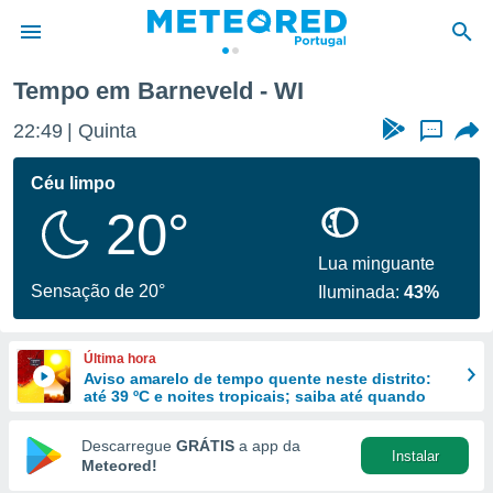
Tempo em Barneveld - WI
de
22:49
Quinta
...
 da
empo.pt) foi
Céu limpo
or
20°
is para
e as
 fornecidas
Lua minguante
 qualidade.
Sensação de 20°
Iluminada:
43%
r a este
s das
opções:
Última hora
Aviso amarelo de tempo quente neste distrito:
ookies e
até 39 ºC e noites tropicais; saiba até quando
 forma
Descarregue
GRÁTIS
a app da
Instalar
e digital
Meteored!
da,