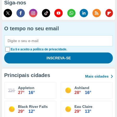
Siga-nos
O tempo no seu email
Eu li e aceito a política de privacidade.
Principais cidades
Mais cidades
Appleton
Ashland
27°
16°
28°
16°
Black River Falls
Eau Claire
29°
12°
29°
13°