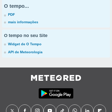
O tempo...
PDF
mais informações
O tempo no seu Site
Widget de O Tempo
API de Meteorologia