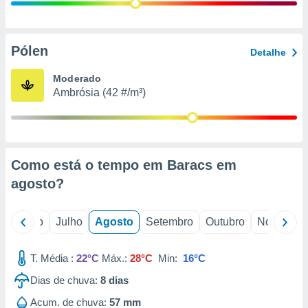
conteúdos.
ção
Pólen
Detalhe
ão através
de
Moderado
,
Ambrósia (42 #/m³)
 e
dos,
publicidade
s, estudos
Como está o tempo em Baracs em
a e
mento de
agosto
?
ossos 1199
o
Junho
Julho
Agosto
Setembro
Outubro
Novembro
eiros
T. Média :
22°C
Máx.:
28°C
Min:
16°C
Dias de chuva:
8
dias
Acum. de chuva:
57 mm