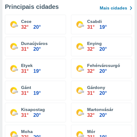
Principais cidades
Mais cidades
Cece
Csabdi
32°
20°
31°
19°
Dunaújváros
Enying
31°
20°
32°
20°
Etyek
Fehérvárcsurgó
31°
19°
32°
20°
Gánt
Gárdony
31°
19°
31°
20°
Kisapostag
Martonvásár
31°
20°
32°
20°
Moha
Mór