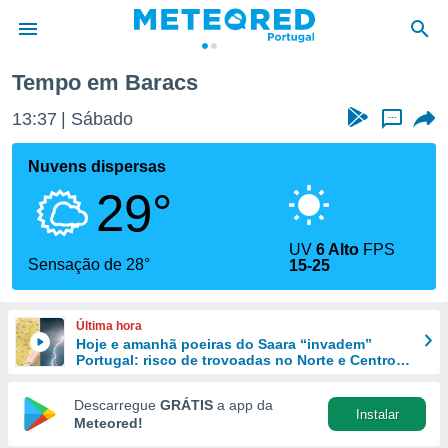
Tempo em Baracs
de
13:37
Sábado
...
 da
empo.pt) foi
Nuvens dispersas
or
29°
is para
e as
 fornecidas
UV
6 Alto
FPS
 qualidade.
Sensação de 28°
15-25
r a este
s das
opções:
Última hora
Hoje e amanhã poeiras do Saara “invadem”
ookies e
Portugal: risco de trovoadas no Norte e Centro
 forma
aumenta
Descarregue
GRÁTIS
a app da
Instalar
e digital
Meteored!
da,