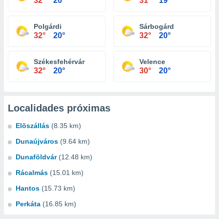
32°
20°
31°
19°
Polgárdi
Sárbogárd
32°
20°
32°
20°
Székesfehérvár
Velence
32°
20°
30°
20°
Localidades próximas
Elõszállás
(8.35 km)
Dunaújváros
(9.64 km)
Dunaföldvár
(12.48 km)
Rácalmás
(15.01 km)
Hantos
(15.73 km)
Perkáta
(16.85 km)