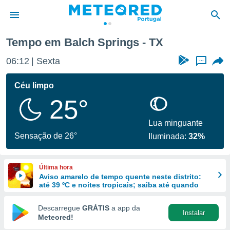
Tempo em Balch Springs - TX
de
06:12
Sexta
...
 da
empo.pt) foi
Céu limpo
or
25°
is para
e as
 fornecidas
Lua minguante
 qualidade.
Sensação de 26°
Iluminada:
32%
r a este
s das
opções:
Última hora
Aviso amarelo de tempo quente neste distrito:
ookies e
até 39 ºC e noites tropicais; saiba até quando
 forma
Descarregue
GRÁTIS
a app da
Instalar
e digital
Meteored!
da,