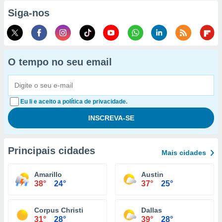
Siga-nos
O tempo no seu email
Eu li e aceito a política de privacidade.
Principais cidades
Mais cidades
Amarillo
Austin
38°
24°
37°
25°
Corpus Christi
Dallas
31°
28°
39°
28°