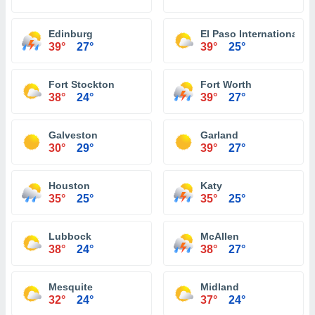
Edinburg
El Paso International Ai
39°
27°
39°
25°
Fort Stockton
Fort Worth
38°
24°
39°
27°
Galveston
Garland
30°
29°
39°
27°
Houston
Katy
35°
25°
35°
25°
Lubbock
McAllen
38°
24°
38°
27°
Mesquite
Midland
32°
24°
37°
24°