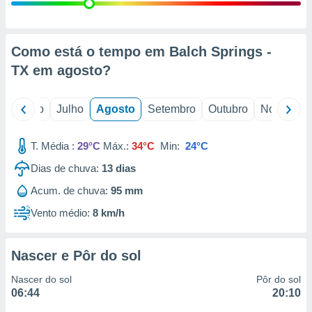
conteúdos.
ção
Como está o tempo em Balch Springs -
ão através
TX em
agosto
?
de
,
 e
o
Junho
Julho
Agosto
Setembro
Outubro
Novembro
dos,
publicidade
T. Média :
29°C
Máx.:
34°C
Min:
24°C
s, estudos
Dias de chuva:
13
dias
a e
mento de
Acum. de chuva:
95 mm
Vento médio:
8 km/h
ossos 1199
eiros
Nascer e Pôr do sol
Nascer do sol
Pôr do sol
06:44
20:10