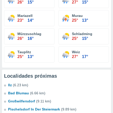
26°
15°
27°
15°
Mariazell
Murau
23°
14°
25°
13°
Mürzzuschlag
Schladming
26°
16°
25°
15°
Tauplitz
Weiz
25°
13°
27°
17°
Localidades próximas
Ilz
(6.23 km)
Bad Blumau
(6.66 km)
Großwilfersdorf
(9.11 km)
Pischelsdorf In Der Steiermark
(9.89 km)