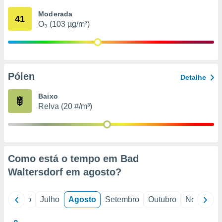
conteúdos.
Moderada
41
O₃ (103 µg/m³)
ção
ão através
de
,
 e
Pólen
Detalhe
dos,
Baixo
publicidade
Relva (20 #/m³)
s, estudos
a e
mento de
ossos 1199
Como está o tempo em Bad
eiros
Waltersdorf em
agosto
?
o
Junho
Julho
Agosto
Setembro
Outubro
Novembro