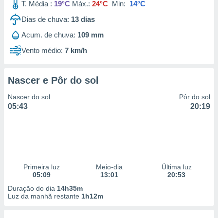
T. Média :
19°C
Máx.:
24°C
Min:
14°C
Dias de chuva:
13
dias
Acum. de chuva:
109 mm
Vento médio:
7 km/h
Nascer e Pôr do sol
Nascer do sol
Pôr do sol
05:43
20:19
Primeira luz
Meio-dia
Última luz
05:09
13:01
20:53
Duração do dia
14h35m
Luz da manhã restante
1h12m