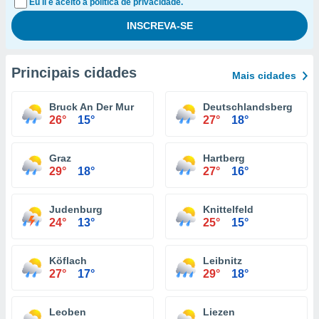
Eu li e aceito a política de privacidade.
Principais cidades
Mais cidades
Bruck An Der Mur
Deutschlandsberg
26°
15°
27°
18°
Graz
Hartberg
29°
18°
27°
16°
Judenburg
Knittelfeld
24°
13°
25°
15°
Köflach
Leibnitz
27°
17°
29°
18°
Leoben
Liezen