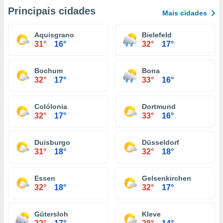
Principais cidades
Mais cidades
Aquisgrano
Bielefeld
31°
16°
32°
17°
Bochum
Bona
32°
17°
33°
16°
Colólonia
Dortmund
32°
17°
33°
16°
Duisburgo
Düsseldorf
31°
18°
32°
18°
Essen
Gelsenkirchen
32°
18°
32°
17°
Gütersloh
Kleve