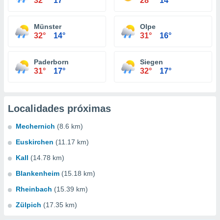
32°
17°
28°
14°
Münster
Olpe
32°
14°
31°
16°
Paderborn
Siegen
31°
17°
32°
17°
Localidades próximas
Mechernich
(8.6 km)
Euskirchen
(11.17 km)
Kall
(14.78 km)
Blankenheim
(15.18 km)
Rheinbach
(15.39 km)
Zülpich
(17.35 km)