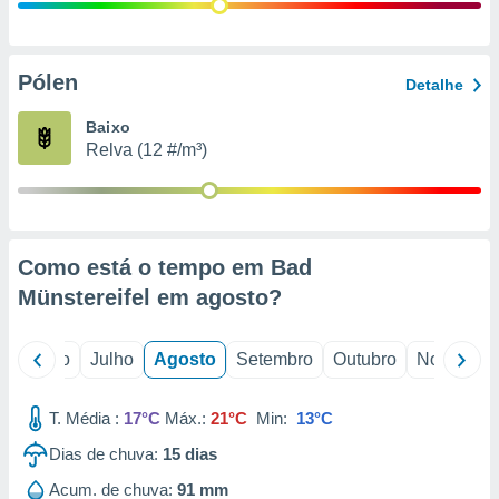
conteúdos.
ção
Pólen
Detalhe
ão através
de
Baixo
,
Relva (12 #/m³)
 e
dos,
publicidade
s, estudos
Como está o tempo em Bad
a e
mento de
Münstereifel em
agosto
?
ossos 1199
o
Junho
Julho
Agosto
Setembro
Outubro
Novembro
eiros
T. Média :
17°C
Máx.:
21°C
Min:
13°C
Dias de chuva:
15
dias
Acum. de chuva:
91 mm