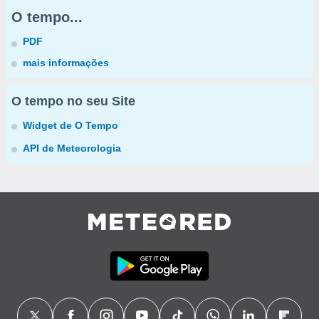
O tempo...
PDF
mais informações
O tempo no seu Site
Widget de O Tempo
API de Meteorologia