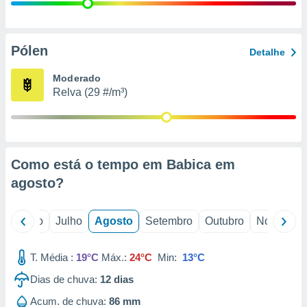
conteúdos.
ção
Pólen
Detalhe
ão através
de
Moderado
,
Relva (29 #/m³)
 e
dos,
publicidade
s, estudos
Como está o tempo em Babica em
a e
mento de
agosto
?
ossos 1199
o
Junho
Julho
Agosto
Setembro
Outubro
Novembro
eiros
T. Média :
19°C
Máx.:
24°C
Min:
13°C
Dias de chuva:
12
dias
Acum. de chuva:
86 mm