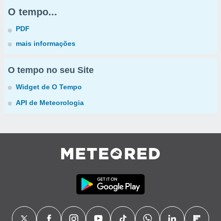
O tempo...
PDF
mais informações
O tempo no seu Site
Widget de O Tempo
API de Meteorologia