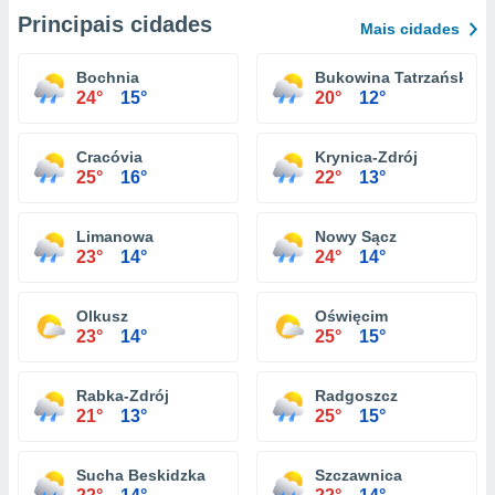
Principais cidades
Mais cidades
Bochnia
Bukowina Tatrzańska
24°
15°
20°
12°
Cracóvia
Krynica-Zdrój
25°
16°
22°
13°
Limanowa
Nowy Sącz
23°
14°
24°
14°
Olkusz
Oświęcim
23°
14°
25°
15°
Rabka-Zdrój
Radgoszcz
21°
13°
25°
15°
Sucha Beskidzka
Szczawnica