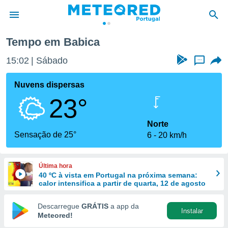
Tempo em Babica
de
15:02
Sábado
...
 da
empo.pt) foi
Nuvens dispersas
or
23°
is para
e as
 fornecidas
Norte
 qualidade.
Sensação de 25°
6
20 km/h
r a este
s das
opções:
Última hora
40 ºC à vista em Portugal na próxima semana:
ookies e
calor intensifica a partir de quarta, 12 de agosto
 forma
Descarregue
GRÁTIS
a app da
Instalar
e digital
Meteored!
da,