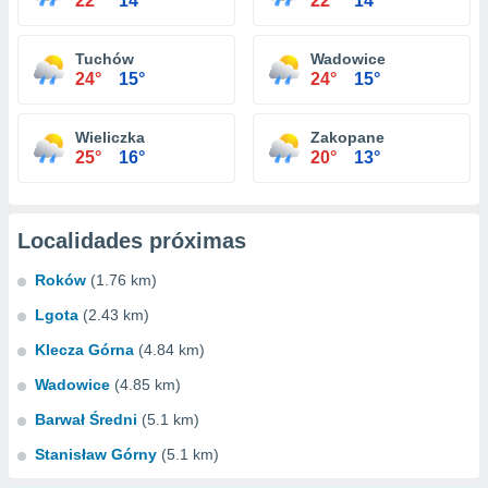
22°
14°
22°
14°
Tuchów
Wadowice
24°
15°
24°
15°
Wieliczka
Zakopane
25°
16°
20°
13°
Localidades próximas
Roków
(1.76 km)
Lgota
(2.43 km)
Klecza Górna
(4.84 km)
Wadowice
(4.85 km)
Barwał Średni
(5.1 km)
Stanisław Górny
(5.1 km)