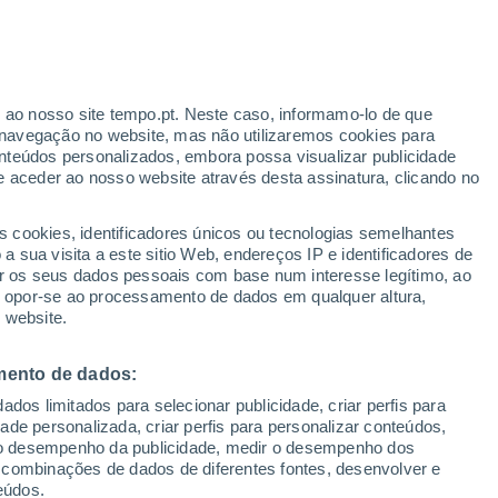
Aviso amarelo
Aviso moderado por temperaturas
elevadas em Azentkilyszabadja hoje
r ao nosso site tempo.pt. Neste caso, informamo-lo de que
navegação no website, mas não utilizaremos cookies para
nteúdos personalizados, embora possa visualizar publicidade
e aceder ao nosso website através desta assinatura, clicando no
s cookies, identificadores únicos ou tecnologias semelhantes
o
 sua visita a este sitio Web, endereços IP e identificadores de
r os seus dados pessoais com base num interesse legítimo, ao
adar de Chuva
Satélites
Modelos
ou opor-se ao processamento de dados em qualquer altura,
 website.
mento de dados:
egunda
Terça
Quarta
Quinta
dos limitados para selecionar publicidade, criar perfis para
10 Ago.
11 Ago.
12 Ago.
13 Ago.
idade personalizada, criar perfis para personalizar conteúdos,
ir o desempenho da publicidade, medir o desempenho dos
 combinações de dados de diferentes fontes, desenvolver e
eúdos.