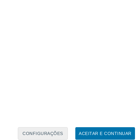
Calendário Lunar
Seg
Ter
Qua
Qui
Sex
Sáb
Domo
7
8
9
10
11
12
13
14
15
16
17
18
19
20
CONFIGURAÇÕES
ACEITAR E CONTINUAR