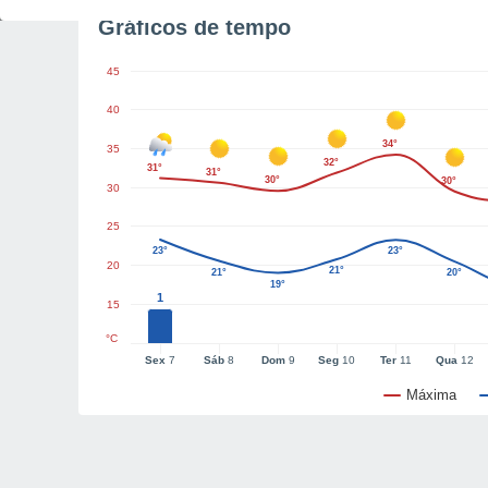
Gráficos de tempo
45
40
34°
35
32°
31°
31°
30°
30°
30
25
23°
23°
20
21°
21°
20°
19°
1
15
°C
Sex
7
Sáb
8
Dom
9
Seg
10
Ter
11
Qua
12
Máxima