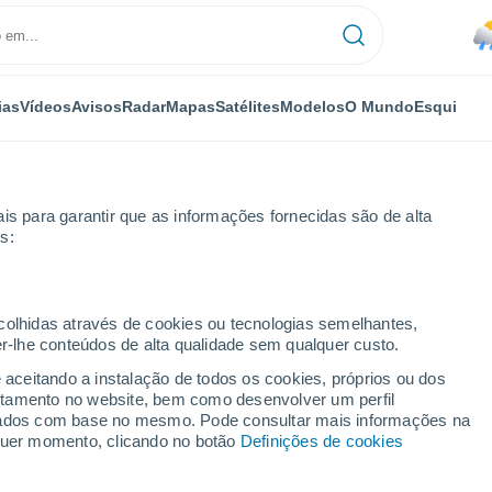
ias
Vídeos
Avisos
Radar
Mapas
Satélites
Modelos
O Mundo
Esqui
is para garantir que as informações fornecidas são de alta
s:
ntkilyszabadja
ecolhidas através de cookies ou tecnologias semelhantes,
er-lhe conteúdos de alta qualidade sem qualquer custo.
abadja
e aceitando a instalação de todos os cookies, próprios ou dos
rtamento no website, bem como desenvolver um perfil
...
lizados com base no mesmo. Pode consultar mais informações na
lquer momento, clicando no botão
Definições de cookies
Por horas
Intervalos nublados nas
próximas horas