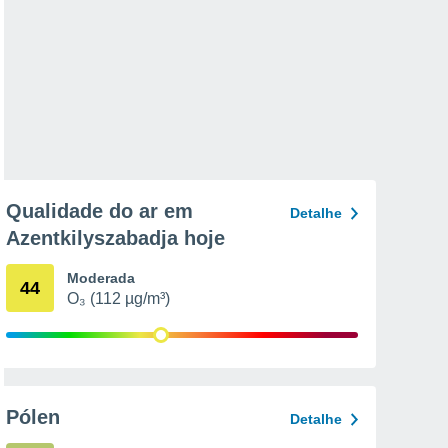
Qualidade do ar em
Detalhe
Azentkilyszabadja hoje
Moderada
44
O₃ (112 µg/m³)
Pólen
Detalhe