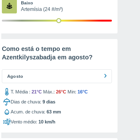
Baixo
Artemísia (24 #/m³)
Como está o tempo em
Azentkilyszabadja em
agosto
?
Agosto
T. Média :
21°C
Máx.:
26°C
Min:
16°C
Dias de chuva:
9
dias
Acum. de chuva:
63 mm
Vento médio:
10 km/h