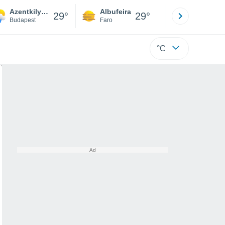
Azentkilyszabadja
Albufeira
Lisboa
29°
29°
Budapest
Faro
Lisboa
°C