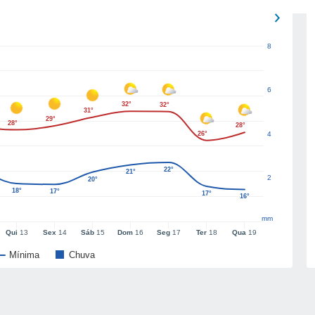
8
6
32°
32°
31°
29°
28°
28°
26°
4
22°
21°
2
20°
18°
17°
17°
16°
mm
Qui
13
Sex
14
Sáb
15
Dom
16
Seg
17
Ter
18
Qua
19
Mínima
Chuva