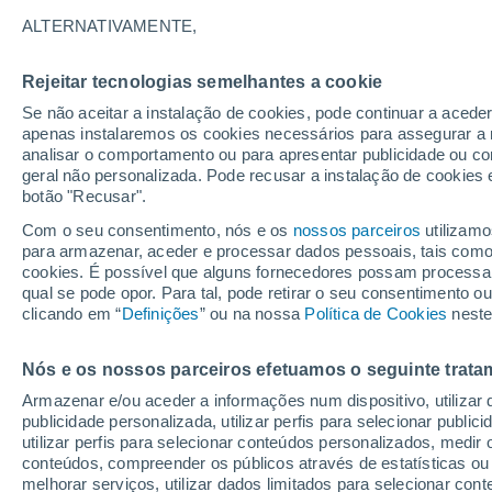
29°
ALTERNATIVAMENTE,
Rejeitar tecnologias semelhantes a cookie
30%
Se não aceitar a instalação de cookies, pode continuar a acede
Sensação de 29°
0.1 mm
apenas instalaremos os cookies necessários para assegurar a 
analisar o comportamento ou para apresentar publicidade ou co
geral não personalizada. Pode recusar a instalação de cookies 
botão "Recusar".
Última hora
Hoje e amanhã poeiras do Saara “invadem”
Com o seu consentimento, nós e os
nossos parceiros
utilizamo
Portugal: risco de trovoadas no Norte e Centr
para armazenar, aceder e processar dados pessoais, tais como a
aumenta
cookies. É possível que alguns fornecedores possam processa
O Tempo 1 - 7 Dias
Atualidade
Mapas de chuva
R
qual se pode opor. Para tal, pode retirar o seu consentimento 
clicando em “
Definições
” ou na nossa
Política de Cookies
neste
Nós e os nossos parceiros efetuamos o seguinte trata
Amanhã
Domingo
S
Hoje
Armazenar e/ou aceder a informações num dispositivo, utilizar da
8 Ago.
9 Ago.
7 Ago.
publicidade personalizada, utilizar perfis para selecionar public
utilizar perfis para selecionar conteúdos personalizados, med
conteúdos, compreender os públicos através de estatísticas ou
melhorar serviços, utilizar dados limitados para selecionar cont
40%