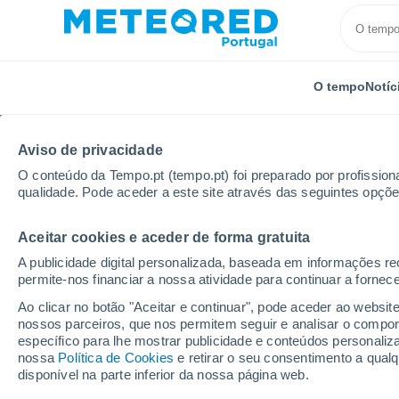
O tempo
Notíc
Aviso de privacidade
O conteúdo da Tempo.pt (tempo.pt) foi preparado por profissiona
qualidade. Pode aceder a este site através das seguintes opçõe
Aceitar cookies e aceder de forma gratuita
Início
Hungria
Cidade Capital de Budapeste
Aze
A publicidade digital personalizada, baseada em informações r
permite-nos financiar a nossa atividade para continuar a fornec
Tempo em Azentkilysz
Ao clicar no botão "Aceitar e continuar", pode aceder ao websit
nossos parceiros, que nos permitem seguir e analisar o compo
18:58
Sexta
específico para lhe mostrar publicidade e conteúdos persona
nossa
Política de Cookies
e retirar o seu consentimento a qua
disponível na parte inferior da nossa página web.
Chuva fraca