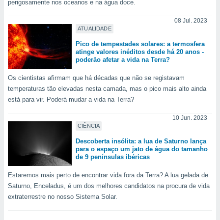
perigosamente nos oceanos e na água doce.
ite através
atura,
08 Jul. 2023
 botão
ATUALIDADE
Pico de tempestades solares: a termosfera
atinge valores inéditos desde há 20 anos -
nto, nós e
poderão afetar a vida na Terra?
arceiros
cookies,
Os cientistas afirmam que há décadas que não se registavam
ores únicos
temperaturas tão elevadas nesta camada, mas o pico mais alto ainda
ias
está para vir. Poderá mudar a vida na Terra?
s para
 aceder e
10 Jun. 2023
dados
CIÊNCIA
ais como a
Descoberta insólita: a lua de Saturno lança
 este sitio
para o espaço um jato de água do tamanho
eços IP e
de 9 penínsulas ibéricas
ores de
possível
Estaremos mais perto de encontrar vida fora da Terra? A lua gelada de
Saturno, Enceladus, é um dos melhores candidatos na procura de vida
es possam
extraterrestre no nosso Sistema Solar.
os seus
oais com
nteresse