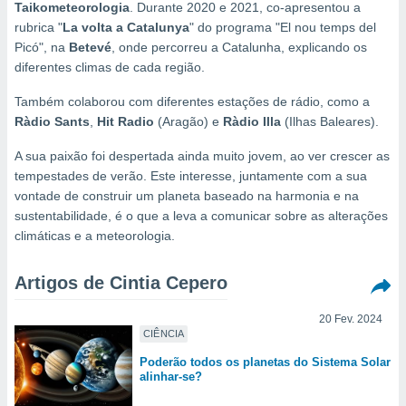
m
Taikometeorologia
. Durante 2020 e 2021, co-apresentou a
 recolhidas
rubrica "
La volta a Catalunya
" do programa "El nou temps del
cookies ou
Picó", na
Betevé
, onde percorreu a Catalunha, explicando os
diferentes climas de cada região.
, permite-
ar a nossa
Também colaborou com diferentes estações de rádio, como a
ara
ACEITAR
Ràdio Sants
,
Hit Radio
(Aragão) e
Ràdio Illa
(Ilhas Baleares).
 fornecer-
E
os de alta
CONTINUAR
A sua paixão foi despertada ainda muito jovem, ao ver crescer as
sem
tempestades de verão. Este interesse, juntamente com a sua
sto.
CONFIGURAÇÕES
vontade de construir um planeta baseado na harmonia e na
o botão
sustentabilidade, é o que a leva a comunicar sobre as alterações
ontinuar",
climáticas e a meteorologia.
r ao
itando a
de todos os
Artigos de Cintia Cepero
óprios ou
parceiros,
20 Fev. 2024
rmitem
CIÊNCIA
lisar o
nto no
Poderão todos os planetas do Sistema Solar
alinhar-se?
em como
 um perfil