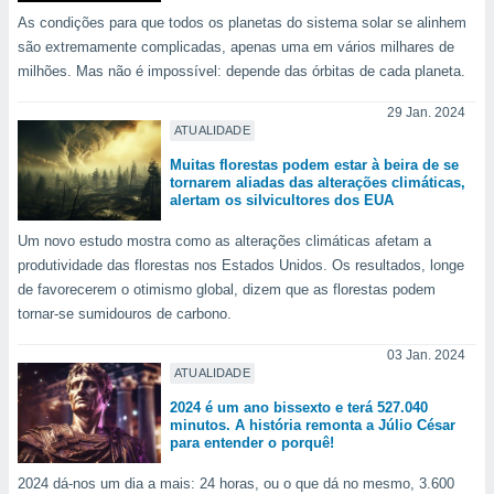
para lhe
As condições para que todos os planetas do sistema solar se alinhem
licidade e
são extremamente complicadas, apenas uma em vários milhares de
ados com
milhões. Mas não é impossível: depende das órbitas de cada planeta.
esmo. Pode
ais
29 Jan. 2024
ATUALIDADE
s na nossa
 Cookies
e
Muitas florestas podem estar à beira de se
u
tornarem aliadas das alterações climáticas,
nto a
alertam os silvicultores dos EUA
omento,
 botão
Um novo estudo mostra como as alterações climáticas afetam a
de cookies
produtividade das florestas nos Estados Unidos. Os resultados, longe
na parte
de favorecerem o otimismo global, dizem que as florestas podem
nossa
tornar-se sumidouros de carbono.
.
03 Jan. 2024
IVAMENTE,
ATUALIDADE
2024 é um ano bissexto e terá 527.040
minutos. A história remonta a Júlio César
as
para entender o porquê!
tes a
2024 dá-nos um dia a mais: 24 horas, ou o que dá no mesmo, 3.600