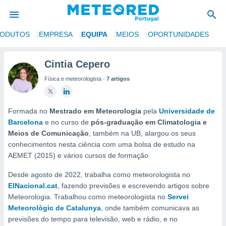
RODUTOS
EMPRESA
EQUIPA
MEIOS
OPORTUNIDADES
de
Cintia Cepero
 da
Física e meteorologista -
7 artigos
empo.pt) foi
or
is para
e as
Formada no
Mestrado em Meteorologia
pela
Universidade de
 fornecidas
Barcelona
e no curso de
pós-graduação em Climatologia e
 qualidade.
Meios de Comunicação
, também na UB, alargou os seus
r a este
conhecimentos nesta ciência com uma bolsa de estudo na
s das
AEMET (2015) e vários cursos de formação.
opções:
Desde agosto de 2022, trabalha como meteorologista no
ookies e
ElNacional.cat
, fazendo previsões e escrevendo artigos sobre
 forma
Meteorologia. Trabalhou como meteorologista no
Servei
Meteorològic de Catalunya
, onde também comunicava as
e digital
previsões do tempo para televisão, web e rádio, e no
da,