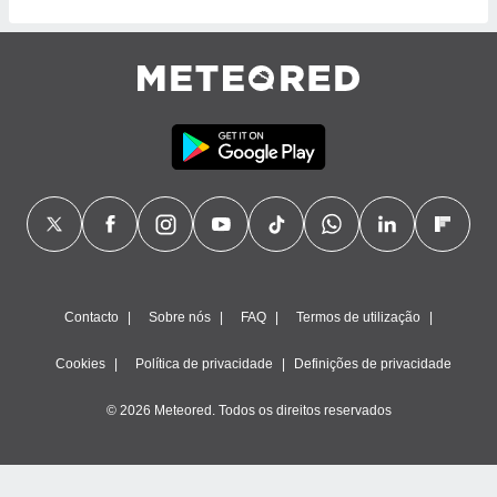
o qual se
ara tal,
 o seu
to ou opor-
essamento
m qualquer
ando em “
 ou na
 Cookies
te.
 nossos
s o
Contacto
Sobre nós
FAQ
Termos de utilização
o de
Cookies
Política de privacidade
Definições de privacidade
e/ou aceder
© 2026 Meteored. Todos os direitos reservados
ões num
utilizar
ados para
publicidade,