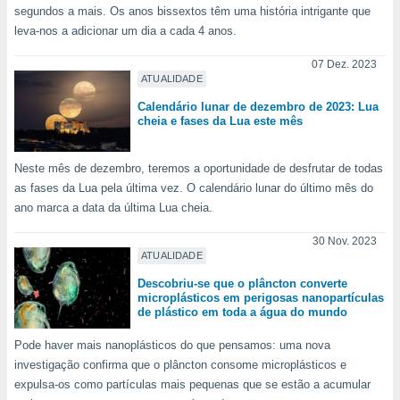
tar a
segundos a mais. Os anos bissextos têm uma história intrigante que
de cookies,
leva-nos a adicionar um dia a cada 4 anos.
uar a
osso site
07 Dez. 2023
este caso,
ATUALIDADE
lo de que
talaremos
Calendário lunar de dezembro de 2023: Lua
cheia e fases da Lua este mês
s para
a navegação
Neste mês de dezembro, teremos a oportunidade de desfrutar de todas
, mas não
as fases da Lua pela última vez. O calendário lunar do último mês do
s cookies
ano marca a data da última Lua cheia.
ar o
nto ou
30 Nov. 2023
ntar
ATUALIDADE
 ou
Descobriu-se que o plâncton converte
dos,
microplásticos em perigosas nanopartículas
ssa
de plástico em toda a água do mundo
ublicidade
Pode haver mais nanoplásticos do que pensamos: uma nova
ada. Pode
investigação confirma que o plâncton consome microplásticos e
nstalação de
expulsa-os como partículas mais pequenas que se estão a acumular
ceder ao