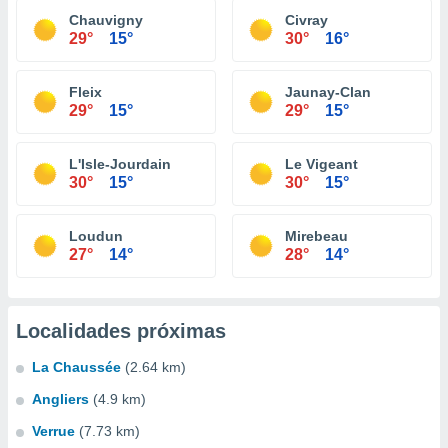
Chauvigny
Civray
29°
15°
30°
16°
Fleix
Jaunay-Clan
29°
15°
29°
15°
L'Isle-Jourdain
Le Vigeant
30°
15°
30°
15°
Loudun
Mirebeau
27°
14°
28°
14°
Localidades próximas
La Chaussée
(2.64 km)
Angliers
(4.9 km)
Verrue
(7.73 km)