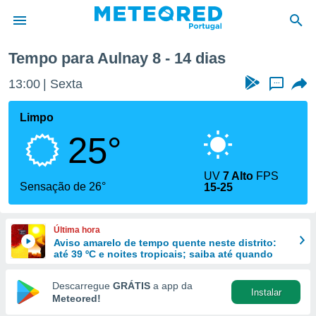
ma semana
Tempo para Aulnay 8 - 14 dias
de
13:00
Sexta
...
 da
empo.pt) foi
Limpo
or
25°
is para
e as
 fornecidas
UV
7 Alto
FPS
 qualidade.
Sensação de 26°
15-25
r a este
s das
opções:
Última hora
Aviso amarelo de tempo quente neste distrito:
ookies e
até 39 ºC e noites tropicais; saiba até quando
 forma
Descarregue
GRÁTIS
a app da
Instalar
e digital
Meteored!
da,