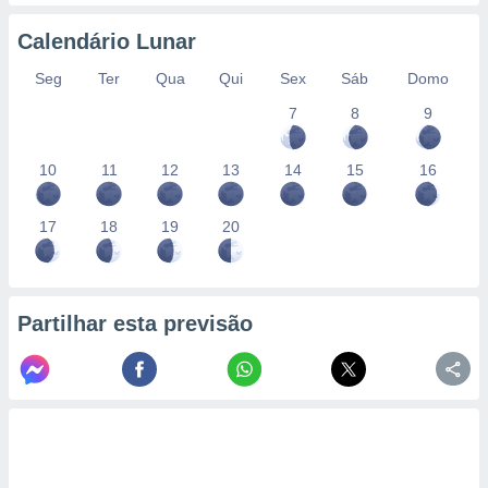
conteúdos.
Calendário Lunar
ção
Seg
Ter
Qua
Qui
Sex
Sáb
Domo
ão através
7
8
9
de
,
 e
10
11
12
13
14
15
16
dos,
publicidade
17
18
19
20
s, estudos
a e
mento de
Partilhar esta previsão
ossos 1199
eiros