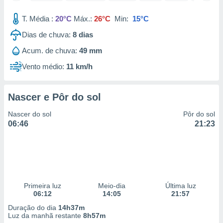
 para
T. Média :
20°C
Máx.:
26°C
Min:
15°C
a, utilizar
Dias de chuva:
8
dias
selecionar
Acum. de chuva:
49 mm
a, criar
personalizar
Vento médio:
11 km/h
tilizar
selecionar
Nascer e Pôr do sol
dos, medir
nho da
Nascer do sol
Pôr do sol
, medir o
06:46
21:23
o dos
r os
ravés de
s ou
s de dados
Primeira luz
Meio-dia
Última luz
es fontes,
06:12
14:05
21:57
 e melhorar
ilizar dados
Duração do dia
14h37m
ara
Luz da manhã restante
8h57m