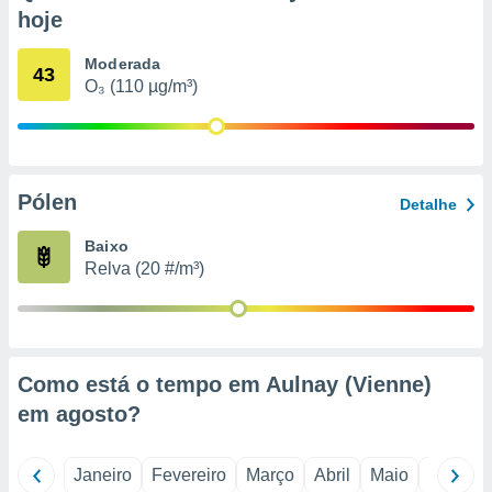
o qual se
hoje
ara tal,
 o seu
Moderada
43
to ou opor-
O₃ (110 µg/m³)
essamento
m qualquer
ando em “
 ou na
Pólen
 Cookies
Detalhe
te.
Baixo
 nossos
Relva (20 #/m³)
s o
o de
Como está o tempo em Aulnay (Vienne)
e/ou aceder
em
agosto
?
ões num
utilizar
ados para
Janeiro
Fevereiro
Março
Abril
Maio
Junho
publicidade,