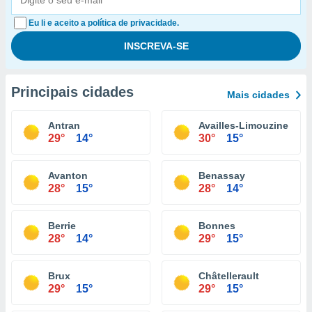
Eu li e aceito a política de privacidade.
Principais cidades
Mais cidades
Antran
Availles-Limouzine
29°
14°
30°
15°
Avanton
Benassay
28°
15°
28°
14°
Berrie
Bonnes
28°
14°
29°
15°
Brux
Châtellerault
29°
15°
29°
15°