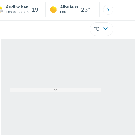
Audinghen
Albufeira
Lisboa
19°
23°
Pas-de-Calais
Faro
Lisboa
°C