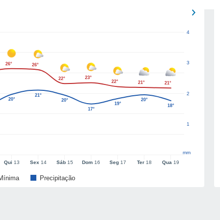
4
3
26°
26°
23°
22°
22°
21°
21°
2
21°
20°
20°
20°
19°
18°
17°
1
mm
Qui
13
Sex
14
Sáb
15
Dom
16
Seg
17
Ter
18
Qua
19
Mínima
Precipitação