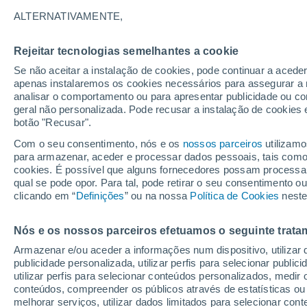
19°
ALTERNATIVAMENTE,
Rejeitar tecnologias semelhantes a cookie
UV
3 Mod
Se não aceitar a instalação de cookies, pode continuar a acede
Sensação de 19°
FPS
6-10
apenas instalaremos os cookies necessários para assegurar a 
analisar o comportamento ou para apresentar publicidade ou co
geral não personalizada. Pode recusar a instalação de cookies 
botão "Recusar".
Última hora
Aviso amarelo de tempo quente neste distrito:
Com o seu consentimento, nós e os
nossos parceiros
utilizamo
39 ºC e noites tropicais; saiba até quando
para armazenar, aceder e processar dados pessoais, tais como a
cookies. É possível que alguns fornecedores possam processa
O Tempo 1 - 7 Dias
Atualidade
Mapas de nuvens
qual se pode opor. Para tal, pode retirar o seu consentimento 
clicando em “
Definições
” ou na nossa
Política de Cookies
neste
Nós e os nossos parceiros efetuamos o seguinte trata
Amanhã
Domingo
S
Hoje
Armazenar e/ou aceder a informações num dispositivo, utilizar da
8 Ago.
9 Ago.
7 Ago.
publicidade personalizada, utilizar perfis para selecionar public
utilizar perfis para selecionar conteúdos personalizados, med
conteúdos, compreender os públicos através de estatísticas ou
melhorar serviços, utilizar dados limitados para selecionar cont