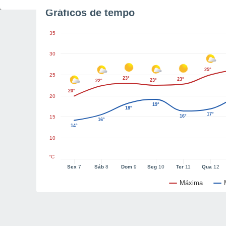
Gráficos de tempo
35
30
25°
25
23°
23°
23°
22°
20°
20
19°
18°
17°
16°
15
16°
14°
10
°C
Sex
7
Sáb
8
Dom
9
Seg
10
Ter
11
Qua
12
Máxima