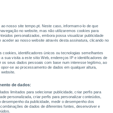
erado
r ao nosso site tempo.pt. Neste caso, informamo-lo de que
navegação no website, mas não utilizaremos cookies para
nteúdos personalizados, embora possa visualizar publicidade
e aceder ao nosso website através desta assinatura, clicando no
 até
s cookies, identificadores únicos ou tecnologias semelhantes
 sua visita a este sitio Web, endereços IP e identificadores de
r os seus dados pessoais com base num interesse legítimo, ao
Radar de Chuva
Satélites
Modelos
ou opor-se ao processamento de dados em qualquer altura,
 website.
mento de dados:
egunda
Terça
Quarta
Quinta
dos limitados para selecionar publicidade, criar perfis para
10 Ago.
11 Ago.
12 Ago.
13 Ago.
idade personalizada, criar perfis para personalizar conteúdos,
ir o desempenho da publicidade, medir o desempenho dos
 combinações de dados de diferentes fontes, desenvolver e
eúdos.