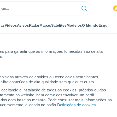
ias
Vídeos
Avisos
Radar
Mapas
Satélites
Modelos
O Mundo
Esqui
is para garantir que as informações fornecidas são de alta
s:
Audinghen
ecolhidas através de cookies ou tecnologias semelhantes,
er-lhe conteúdos de alta qualidade sem qualquer custo.
e aceitando a instalação de todos os cookies, próprios ou dos
rtamento no website, bem como desenvolver um perfil
...
lizados com base no mesmo. Pode consultar mais informações na
lquer momento, clicando no botão
Definições de cookies
Por horas
Intervalos nublados nas
próximas horas