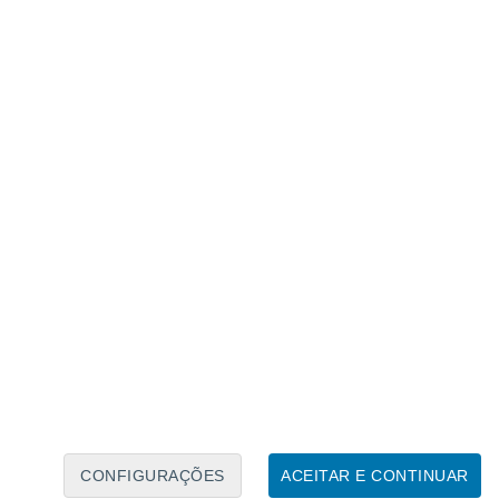
Calendário Lunar
Seg
Ter
Qua
Qui
Sex
Sáb
Domo
7
8
9
10
11
12
13
14
15
16
17
18
19
20
CONFIGURAÇÕES
ACEITAR E CONTINUAR