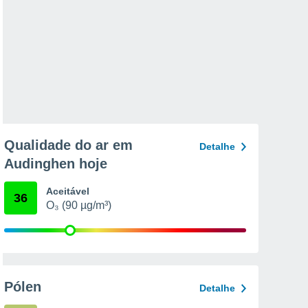
Qualidade do ar em
Detalhe
Audinghen hoje
Aceitável
36
O₃ (90 µg/m³)
Pólen
Detalhe