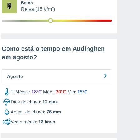
Baixo
Relva (15 #/m³)
Como está o tempo em Audinghen
em
agosto
?
Agosto
T. Média :
18°C
Máx.:
20°C
Min:
15°C
Dias de chuva:
12
dias
Acum. de chuva:
76 mm
Vento médio:
18 km/h