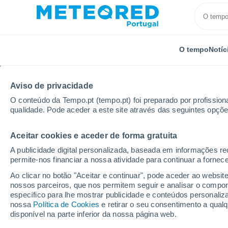
O tempo
Notíc
Aviso de privacidade
O conteúdo da Tempo.pt (tempo.pt) foi preparado por profissiona
qualidade. Pode aceder a este site através das seguintes opçõe
Aceitar cookies e aceder de forma gratuita
Início
França
Altos de França
Pas-de-Calais
A publicidade digital personalizada, baseada em informações r
permite-nos financiar a nossa atividade para continuar a fornec
Tempo em Audinghen
Ao clicar no botão "Aceitar e continuar", pode aceder ao websit
nossos parceiros, que nos permitem seguir e analisar o compo
10:56
Sexta
específico para lhe mostrar publicidade e conteúdos persona
nossa
Política de Cookies
e retirar o seu consentimento a qua
disponível na parte inferior da nossa página web.
Nuvens dispersas