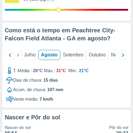
conteúdos.
ção
ão através
Como está o tempo em Peachtree City-
de
Falcon Field Atlanta - GA em
agosto
?
,
 e
o
Junho
Julho
Agosto
Setembro
Outubro
Novembro
dos,
publicidade
s, estudos
T. Média :
26°C
Máx.:
31°C
Min:
21°C
a e
mento de
Dias de chuva:
15
dias
Acum. de chuva:
107 mm
ossos 1199
eiros
Vento médio:
7 km/h
Nascer e Pôr do sol
Nascer do sol
Pôr do sol