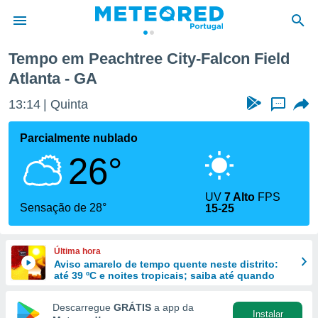
lcon Field Atlanta
Tempo em Peachtree City-Falcon Field
Atlanta - GA
de
 da
13:14
Quinta
...
empo.pt) foi
or
Parcialmente nublado
is para
e as
26°
 fornecidas
 qualidade.
r a este
UV
7 Alto
FPS
Sensação de 28°
s das
15-25
opções:
ookies e
Última hora
 forma
Aviso amarelo de tempo quente neste distrito:
até 39 ºC e noites tropicais; saiba até quando
e digital
Descarregue
GRÁTIS
a app da
da,
Instalar