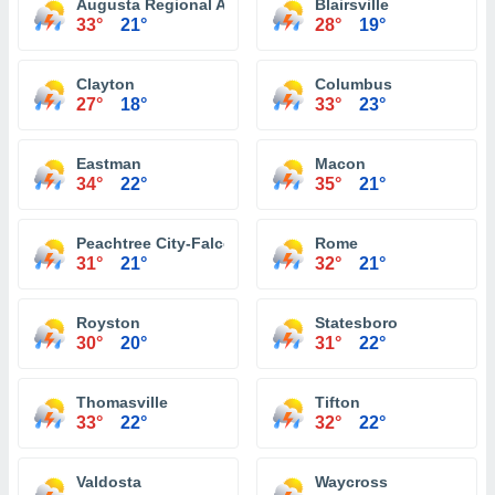
Augusta Regional Airport
Blairsville
33°
21°
28°
19°
Clayton
Columbus
27°
18°
33°
23°
Eastman
Macon
34°
22°
35°
21°
Peachtree City-Falcon Field Atlanta
Rome
31°
21°
32°
21°
Royston
Statesboro
30°
20°
31°
22°
Thomasville
Tifton
33°
22°
32°
22°
Valdosta
Waycross