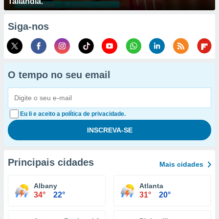
Tailândia.
Siga-nos
O tempo no seu email
Eu li e aceito a política de privacidade.
Principais cidades
Mais cidades
Albany
Atlanta
34°
22°
31°
20°