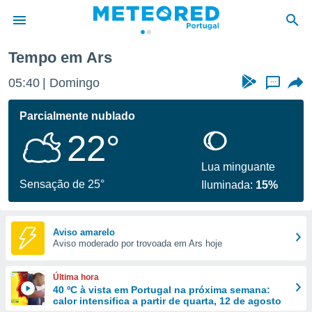
Tempo em Ars
de
05:40
Domingo
...
 da
empo.pt) foi
Parcialmente nublado
or
22°
is para
e as
 fornecidas
Lua minguante
 qualidade.
Sensação de 25°
Iluminada:
15%
r a este
s das
opções:
Aviso amarelo
Aviso moderado por trovoada em Ars hoje
ookies e
 forma
Última hora
e digital
40 ºC à vista em Portugal na próxima semana:
calor intensifica a partir de quarta, 12 de agosto
da,