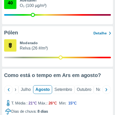
Aceitável
conteúdos.
40
O₃ (100 µg/m³)
ção
ão através
de
Pólen
,
Detalhe
 e
Moderado
dos,
Relva (26 #/m³)
publicidade
s, estudos
a e
mento de
Como está o tempo em Ars em
agosto
?
ossos 1199
eiros
o
Junho
Julho
Agosto
Setembro
Outubro
Novembro
T. Média :
21°C
Máx.:
26°C
Min:
15°C
Dias de chuva:
8
dias