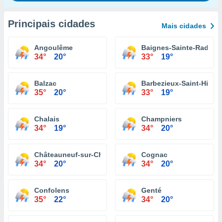
Principais cidades
Mais cidades
Angoulême
Baignes-Sainte-Radeg
34°
20°
33°
19°
Balzac
Barbezieux-Saint-Hilair
35°
20°
33°
19°
Chalais
Champniers
34°
19°
34°
20°
Châteauneuf-sur-Charente
Cognac
34°
20°
34°
20°
Confolens
Genté
35°
22°
34°
20°