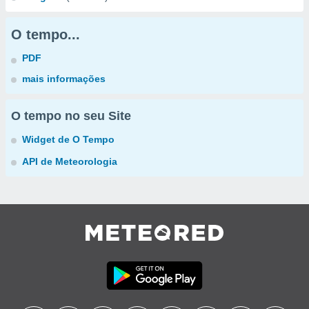
O tempo...
PDF
mais informações
O tempo no seu Site
Widget de O Tempo
API de Meteorologia