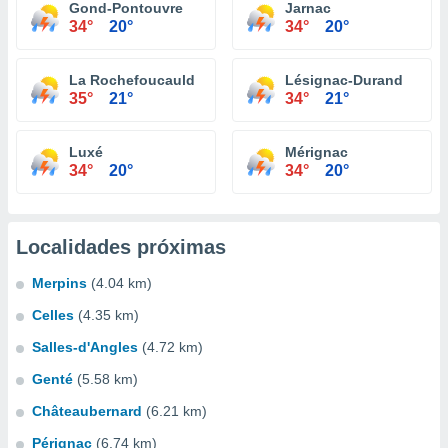
Gond-Pontouvre
Jarnac
34°
20°
34°
20°
La Rochefoucauld
Lésignac-Durand
35°
21°
34°
21°
Luxé
Mérignac
34°
20°
34°
20°
Localidades próximas
Merpins
(4.04 km)
Celles
(4.35 km)
Salles-d'Angles
(4.72 km)
Genté
(5.58 km)
Châteaubernard
(6.21 km)
Pérignac
(6.74 km)