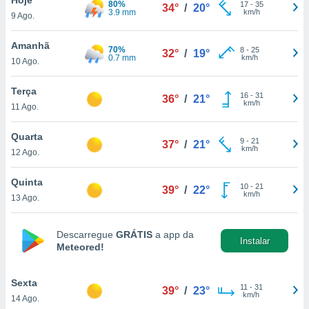
80%
para lhe
17
-
35
34°
/
20°
3.9 mm
km/h
9 Ago.
licidade e
ados com
Amanhã
70%
8
-
25
32°
/
19°
esmo. Pode
0.7 mm
km/h
10 Ago.
ais
s na nossa
Terça
16
-
31
 Cookies
e
36°
/
21°
km/h
11 Ago.
u
nto a
omento,
Quarta
9
-
21
37°
/
21°
 botão
km/h
12 Ago.
de cookies
na parte
Quinta
10
-
21
nossa
39°
/
22°
km/h
13 Ago.
.
IVAMENTE,
Descarregue
GRÁTIS
a app da
Instalar
Meteored!
as
tes a
Sexta
11
-
31
39°
/
23°
km/h
14 Ago.