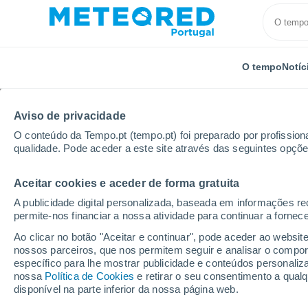
O tempo
Notíc
Aviso de privacidade
O conteúdo da Tempo.pt (tempo.pt) foi preparado por profissiona
qualidade. Pode aceder a este site através das seguintes opçõe
Aceitar cookies e aceder de forma gratuita
Início
Brasil
Estado do Paraná
Aparecida Doest
A publicidade digital personalizada, baseada em informações r
permite-nos financiar a nossa atividade para continuar a fornec
Tempo para Aparecida 
Ao clicar no botão "Aceitar e continuar", pode aceder ao websit
nossos parceiros, que nos permitem seguir e analisar o compo
específico para lhe mostrar publicidade e conteúdos persona
O Tempo 1 - 7 Dias
Por horas
nossa
Política de Cookies
e retirar o seu consentimento a qua
disponível na parte inferior da nossa página web.