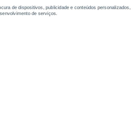
Segunda
10
ocura de dispositivos, publicidade e conteúdos personalizados,
esenvolvimento de serviços.
recida Doeste
19°
Encoberto
02:00
Sensação T.
19°
30%
19°
Chuva fraca
05:00
0.1 mm
Sensação T.
19°
20°
Encoberto
08:00
Sensação T.
20°
30%
24°
Chuva fraca
11:00
0.2 mm
Sensação T.
24°