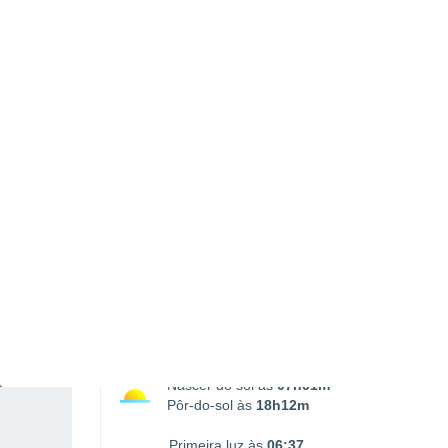
Nascimento da Lua
Ocaso da Lua
04:14
14:51
SEGUNDA, 10 DE AGOSTO
1 Alerta depois de amanhã!
Risco moderado
Pela tarde
Trovoada com céu parcialmente
nublado
Nascer do sol às
07h01m
Pôr-do-sol às
18h12m
Primeira luz às
06:37