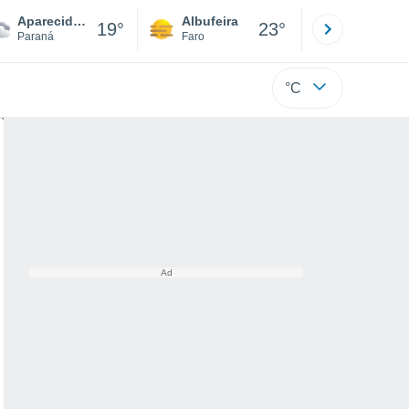
Aparecida Doeste
Albufeira
Lisboa
19°
23°
Paraná
Faro
Lisboa
°C