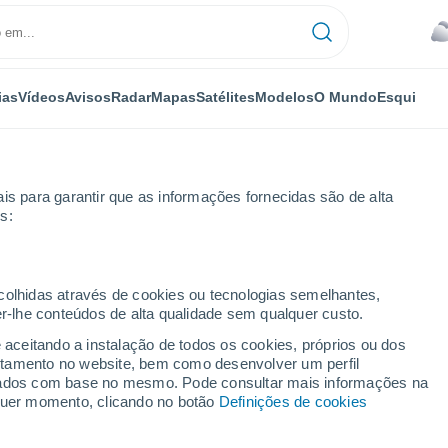
ias
Vídeos
Avisos
Radar
Mapas
Satélites
Modelos
O Mundo
Esqui
is para garantir que as informações fornecidas são de alta
s:
e
Por horas
ecolhidas através de cookies ou tecnologias semelhantes,
er-lhe conteúdos de alta qualidade sem qualquer custo.
Doeste - PR por horas
e aceitando a instalação de todos os cookies, próprios ou dos
rtamento no website, bem como desenvolver um perfil
lizados com base no mesmo. Pode consultar mais informações na
lquer momento, clicando no botão
Definições de cookies