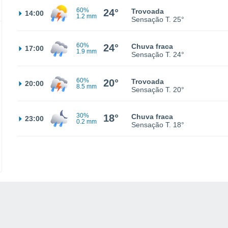
60%
24°
Trovoada
14:00
1.2 mm
Sensação T.
25°
60%
24°
Chuva fraca
17:00
1.9 mm
Sensação T.
24°
60%
20°
Trovoada
20:00
8.5 mm
Sensação T.
20°
30%
18°
Chuva fraca
23:00
0.2 mm
Sensação T.
18°