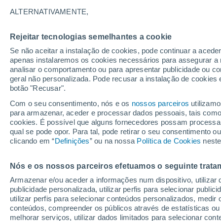
Gráfico do tempo por horas em A
ALTERNATIVAMENTE,
SÍMBOLO
TEMPERATURA
Rejeitar tecnologias semelhantes a cookie
Se não aceitar a instalação de cookies, pode continuar a acede
00
03
06
09
12
15
18
21
00
03
06
09
apenas instalaremos os cookies necessários para assegurar a 
analisar o comportamento ou para apresentar publicidade ou co
geral não personalizada. Pode recusar a instalação de cookies 
botão "Recusar".
Com o seu consentimento, nós e os
nossos parceiros
utilizamo
para armazenar, aceder e processar dados pessoais, tais como a
27°
26°
cookies. É possível que alguns fornecedores possam processa
qual se pode opor. Para tal, pode retirar o seu consentimento 
24°
clicando em “
Definições
” ou na nossa
Política de Cookies
neste
20°
20°
19°
19°
19°
19°
19°
19°
Nós e os nossos parceiros efetuamos o seguinte trata
Armazenar e/ou aceder a informações num dispositivo, utilizar da
publicidade personalizada, utilizar perfis para selecionar public
utilizar perfis para selecionar conteúdos personalizados, med
conteúdos, compreender os públicos através de estatísticas ou
2.4
2.2
1.9
1.2
0.6
melhorar serviços, utilizar dados limitados para selecionar cont
0.2
0.2
0.1