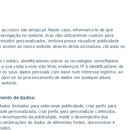
parecida Doeste
VENTO
PRECIPITAÇÃO
r ao nosso site tempo.pt. Neste caso, informamo-lo de que
12
15
18
21
00
03
06
09
12
15
18
21
00
navegação no website, mas não utilizaremos cookies para
nteúdos personalizados, embora possa visualizar publicidade
e aceder ao nosso website através desta assinatura, clicando no
s cookies, identificadores únicos ou tecnologias semelhantes
27°
 sua visita a este sitio Web, endereços IP e identificadores de
r os seus dados pessoais com base num interesse legítimo, ao
25°
25°
24°
24°
ou opor-se ao processamento de dados em qualquer altura,
24°
 website.
21°
20°
19°
19°
mento de dados:
19°
18°
18°
dos limitados para selecionar publicidade, criar perfis para
8.5
idade personalizada, criar perfis para personalizar conteúdos,
ir o desempenho da publicidade, medir o desempenho dos
2.6
 combinações de dados de diferentes fontes, desenvolver e
1.9
1.2
0.7
eúdos.
0.4
0.3
0.1