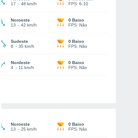
17
-
48 km/h
FPS:
6-10
Noroeste
0 Baixo
13
-
42 km/h
FPS:
Não
Sudeste
0 Baixo
8
-
35 km/h
FPS:
Não
Nordeste
0 Baixo
4
-
11 km/h
FPS:
Não
Noroeste
0 Baixo
13
-
25 km/h
FPS:
Não