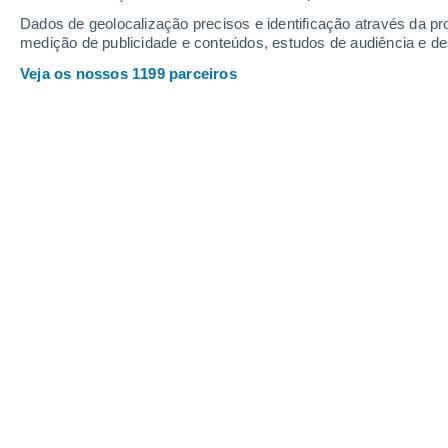
Sábado
8
Domingo
9
Dados de geolocalização precisos e identificação através da pr
medição de publicidade e conteúdos, estudos de audiência e d
Veja os nossos 1199 parceiros
A previsão do tempo por horas: Apa
SÁBADO, 08 DE AGOSTO
3 Avisos agora
Risco moderado
Pela noite
Trovoada com céu parcialmente
nublado
Nascer do sol às
07h02m
Pôr-do-sol às
18h11m
Primeira luz às
06:39
Última luz às
18:35