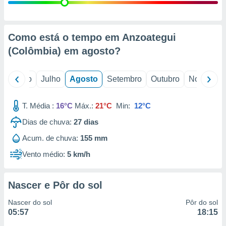
conteúdos.
ção
Como está o tempo em Anzoategui
ão através
(Colômbia) em
agosto
?
de
,
 e
o
Junho
Julho
Agosto
Setembro
Outubro
Novembro
dos,
publicidade
T. Média :
16°C
Máx.:
21°C
Min:
12°C
s, estudos
Dias de chuva:
27
dias
a e
mento de
Acum. de chuva:
155 mm
Vento médio:
5 km/h
ossos 1199
eiros
Nascer e Pôr do sol
Nascer do sol
Pôr do sol
05:57
18:15