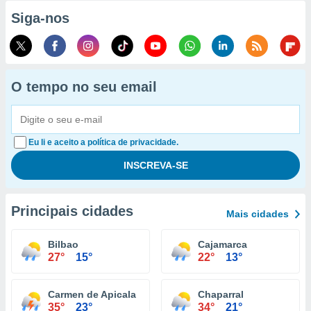
Siga-nos
O tempo no seu email
Eu li e aceito a política de privacidade.
Principais cidades
Mais cidades
Bilbao
Cajamarca
27°
15°
22°
13°
Carmen de Apicala
Chaparral
35°
23°
34°
21°