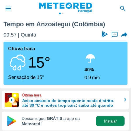
Tempo em Anzoategui (Colômbia)
de
09:57
Quinta
...
 da
empo.pt) foi
Chuva fraca
or
15°
is para
e as
 fornecidas
40%
 qualidade.
Sensação de 15°
0.9 mm
r a este
s das
opções:
Última hora
Aviso amarelo de tempo quente neste distrito:
ookies e
até 39 ºC e noites tropicais; saiba até quando
 forma
Descarregue
GRÁTIS
a app da
Instalar
e digital
Meteored!
da,