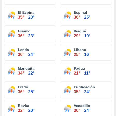
El Espinal
Espinal
35°
23°
36°
25°
Guamo
Ibagué
36°
23°
29°
19°
Lerida
Libano
36°
24°
25°
16°
Mariquita
Padua
34°
22°
21°
11°
Prado
Purificación
36°
25°
35°
24°
Rovira
Venadillo
32°
20°
36°
24°