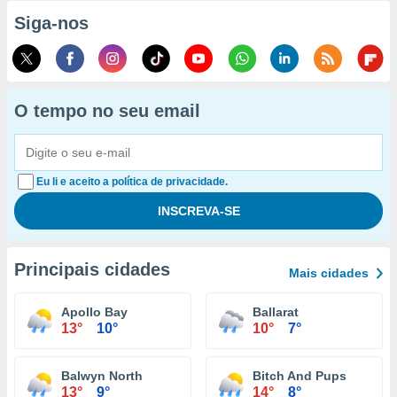
Siga-nos
O tempo no seu email
Eu li e aceito a política de privacidade.
Principais cidades
Mais cidades
Apollo Bay
Ballarat
13°
10°
10°
7°
Balwyn North
Bitch And Pups
13°
9°
14°
8°