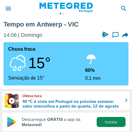
Tempo em Antwerp - VIC
de
14:06
Domingo
...
 da
empo.pt) foi
Chuva fraca
or
15°
is para
e as
 fornecidas
60%
 qualidade.
Sensação de 15°
0.1 mm
r a este
s das
opções:
Última hora
40 ºC à vista em Portugal na próxima semana:
ookies e
calor intensifica a partir de quarta, 12 de agosto
 forma
Descarregue
GRÁTIS
a app da
Instalar
e digital
Meteored!
da,