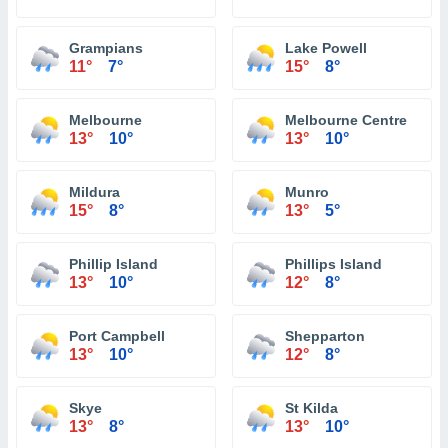
Grampians
Lake Powell
11°
7°
15°
8°
Melbourne
Melbourne Centre
13°
10°
13°
10°
Mildura
Munro
15°
8°
13°
5°
Phillip Island
Phillips Island
13°
10°
12°
8°
Port Campbell
Shepparton
13°
10°
12°
8°
Skye
St Kilda
13°
8°
13°
10°