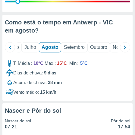
conteúdos.
ção
Como está o tempo em Antwerp - VIC
ão através
em
agosto
?
de
,
 e
o
Junho
Julho
Agosto
Setembro
Outubro
Novembro
dos,
publicidade
T. Média :
10°C
Máx.:
15°C
Min:
5°C
s, estudos
Dias de chuva:
9
dias
a e
mento de
Acum. de chuva:
38 mm
Vento médio:
15 km/h
ossos 1199
eiros
Nascer e Pôr do sol
Nascer do sol
Pôr do sol
07:21
17:54