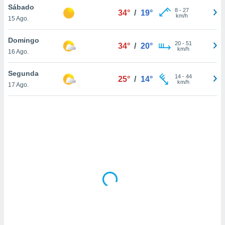
tar a
Sábado
8
-
27
34°
/
19°
de cookies,
km/h
15 Ago.
uar a
osso site
Domingo
este caso,
20
-
51
34°
/
20°
km/h
lo de que
16 Ago.
talaremos
Segunda
14
-
44
25°
/
14°
s para
km/h
17 Ago.
a navegação
, mas não
s cookies
ar o
nto ou
ntar
 ou
dos,
ssa
ublicidade
ada. Pode
nstalação de
ceder ao