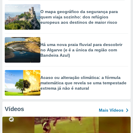
O mapa geográfico da segurança para
quem viaja sozinho: dos refúgios
europeus aos destinos de maior risco
Há uma nova praia fluvial para descobrir
no Algarve (e é a única da região com
Bandeira Azul)
Acaso ou alteração climática: a fórmula
matemática que revela se uma tempestade
extrema já não é natural
Vídeos
Mais Vídeos