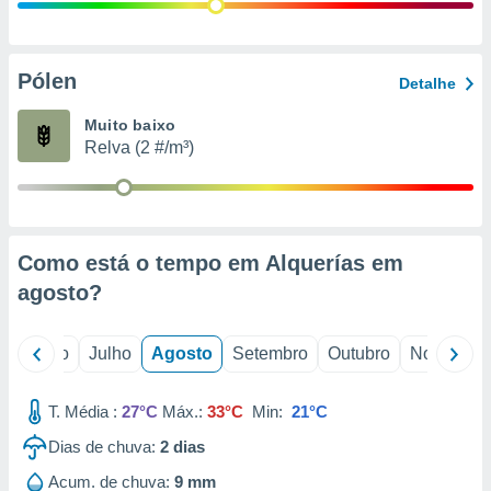
conteúdos.
ção
Pólen
Detalhe
ão através
de
Muito baixo
,
Relva (2 #/m³)
 e
dos,
publicidade
s, estudos
Como está o tempo em Alquerías em
a e
mento de
agosto
?
ossos 1199
o
Junho
Julho
Agosto
Setembro
Outubro
Novembro
eiros
T. Média :
27°C
Máx.:
33°C
Min:
21°C
Dias de chuva:
2
dias
Acum. de chuva:
9 mm