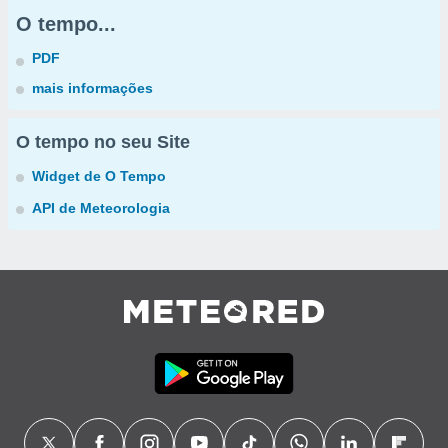
O tempo...
PDF
mais informações
O tempo no seu Site
Widget de O Tempo
API de Meteorologia