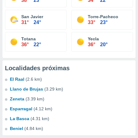
38°
23°
34°
22°
San Javier
Torre-Pacheco
31°
24°
33°
23°
Totana
Yecla
36°
22°
36°
20°
Localidades próximas
El Raal
(2.6 km)
Llano de Brujas
(3.29 km)
Zeneta
(3.39 km)
Esparragal
(4.12 km)
La Basca
(4.31 km)
Beniel
(4.84 km)