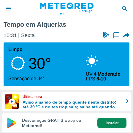
Tempo em Alquerías
de
10:31
Sexta
...
 da
empo.pt) foi
Limpo
or
30°
is para
e as
 fornecidas
UV
4 Moderado
 qualidade.
Sensação de 34°
FPS
6-10
r a este
s das
opções:
Última hora
Aviso amarelo de tempo quente neste distrito:
ookies e
até 39 ºC e noites tropicais; saiba até quando
 forma
Descarregue
GRÁTIS
a app da
Instalar
e digital
Meteored!
da,