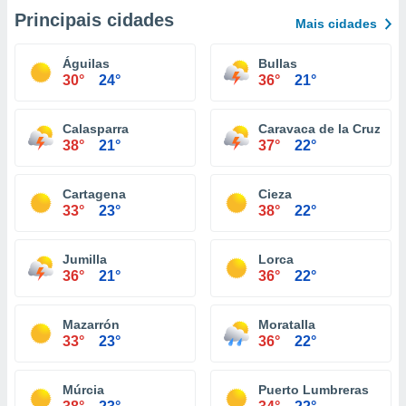
Principais cidades
Mais cidades
Águilas
Bullas
30°
24°
36°
21°
Calasparra
Caravaca de la Cruz
38°
21°
37°
22°
Cartagena
Cieza
33°
23°
38°
22°
Jumilla
Lorca
36°
21°
36°
22°
Mazarrón
Moratalla
33°
23°
36°
22°
Múrcia
Puerto Lumbreras