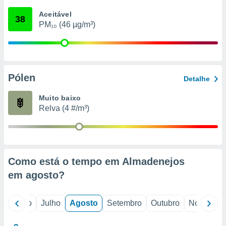
conteúdos.
Aceitável
38
PM₁₀ (46 µg/m³)
ção
ão através
de
,
 e
Pólen
Detalhe
dos,
Muito baixo
publicidade
Relva (4 #/m³)
s, estudos
a e
mento de
ossos 1199
Como está o tempo em Almadenejos
eiros
em
agosto
?
o
Junho
Julho
Agosto
Setembro
Outubro
Novembro