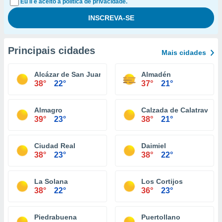
Eu li e aceito a política de privacidade.
Principais cidades
Mais cidades
Alcázar de San Juan
Almadén
38°
22°
37°
21°
Almagro
Calzada de Calatrava
39°
23°
38°
21°
Ciudad Real
Daimiel
38°
23°
38°
22°
La Solana
Los Cortijos
38°
22°
36°
23°
Piedrabuena
Puertollano