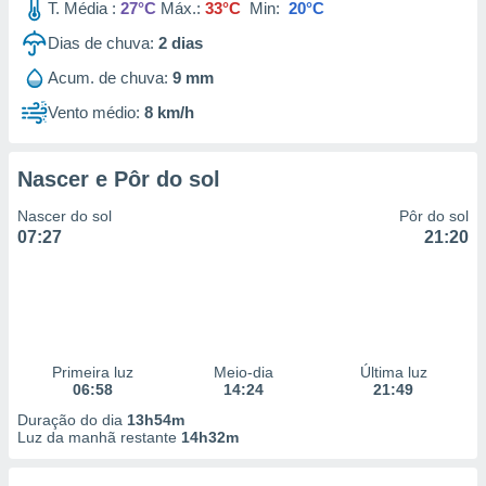
T. Média :
27°C
Máx.:
33°C
Min:
20°C
Dias de chuva:
2
dias
Acum. de chuva:
9 mm
Vento médio:
8 km/h
Nascer e Pôr do sol
Nascer do sol
Pôr do sol
07:27
21:20
Primeira luz
Meio-dia
Última luz
06:58
14:24
21:49
Duração do dia
13h54m
Luz da manhã restante
14h32m