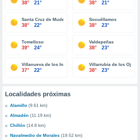
38°
21°
38°
21°
Santa Cruz de Mudela
Socuéllamos
38°
22°
38°
23°
Tomelloso
Valdepeñas
39°
24°
38°
23°
Villanueva de los Infantes
Villarrubia de los Ojos
37°
22°
38°
23°
Localidades próximas
Alamillo
(9.61 km)
Almadén
(11.19 km)
Chillón
(14.8 km)
Navalmedio de Morales
(19.52 km)