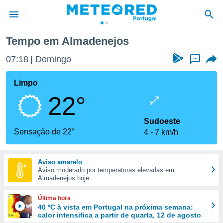
Almadenejos
Tempo em Almadenejos
de
07:18
Domingo
...
 da
empo.pt) foi
Limpo
or
22°
is para
e as
 fornecidas
Sudoeste
 qualidade.
Sensação de 22°
4
7 km/h
r a este
s das
opções:
Aviso amarelo
Aviso moderado por temperaturas elevadas em
ookies e
Almadenejos hoje
 forma
Última hora
e digital
40 ºC à vista em Portugal na próxima semana:
calor intensifica a partir de quarta, 12 de agosto
da,