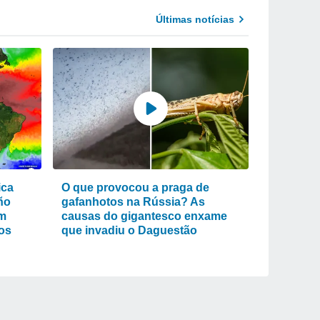
Últimas notícias
ica
O que provocou a praga de
ño
gafanhotos na Rússia? As
em
causas do gigantesco enxame
os
que invadiu o Daguestão