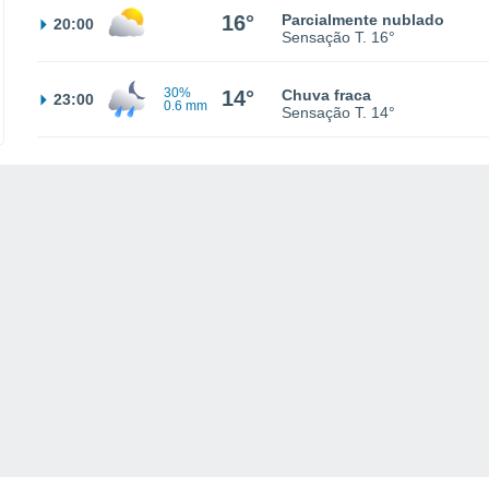
16°
Parcialmente nublado
20:00
Sensação T.
16°
30%
14°
Chuva fraca
23:00
0.6 mm
Sensação T.
14°