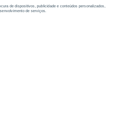
Sábado
8
ocura de dispositivos, publicidade e conteúdos personalizados,
esenvolvimento de serviços.
ndale
11°
Encoberto
02:00
Sensação T.
11°
11°
Encoberto
05:00
Sensação T.
11°
12°
Parcialmente nublado
08:00
Sensação T.
12°
13°
Encoberto
11:00
Sensação T.
13°