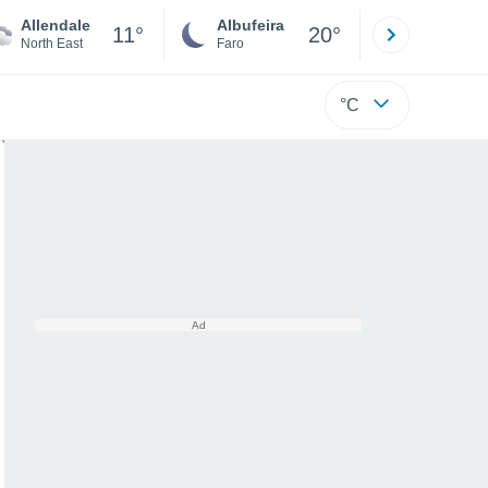
Allendale
Albufeira
Lisboa
11°
20°
North East
Faro
Lisboa
°C