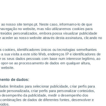
lendale
VENTO
PRECIPITAÇÃO
r ao nosso site tempo.pt. Neste caso, informamo-lo de que
12
15
18
21
00
03
06
09
12
15
18
21
00
navegação no website, mas não utilizaremos cookies para
nteúdos personalizados, embora possa visualizar publicidade
e aceder ao nosso website através desta assinatura, clicando no
s cookies, identificadores únicos ou tecnologias semelhantes
19°
 sua visita a este sitio Web, endereços IP e identificadores de
18°
18°
r os seus dados pessoais com base num interesse legítimo, ao
17°
16°
ou opor-se ao processamento de dados em qualquer altura,
16°
16°
 website.
15°
14°
14°
13°
13°
12°
mento de dados:
dos limitados para selecionar publicidade, criar perfis para
idade personalizada, criar perfis para personalizar conteúdos,
ir o desempenho da publicidade, medir o desempenho dos
0.6
 combinações de dados de diferentes fontes, desenvolver e
eúdos.