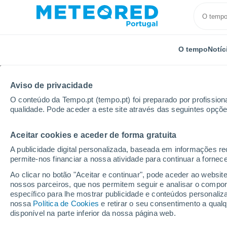
O tempo
Notíc
Aviso de privacidade
O conteúdo da Tempo.pt (tempo.pt) foi preparado por profissiona
qualidade. Pode aceder a este site através das seguintes opçõe
Aceitar cookies e aceder de forma gratuita
Início
Reino Unido
Nordeste da Inglaterra
Allen
A publicidade digital personalizada, baseada em informações r
permite-nos financiar a nossa atividade para continuar a fornec
Tempo para Allendale 
Ao clicar no botão "Aceitar e continuar", pode aceder ao websit
nossos parceiros, que nos permitem seguir e analisar o compo
específico para lhe mostrar publicidade e conteúdos persona
O Tempo 1 - 7 Dias
Por horas
nossa
Política de Cookies
e retirar o seu consentimento a qua
disponível na parte inferior da nossa página web.