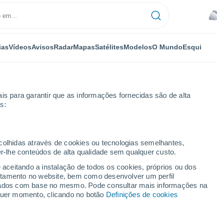
ias
Vídeos
Avisos
Radar
Mapas
Satélites
Modelos
O Mundo
Esqui
is para garantir que as informações fornecidas são de alta
s:
dale
Por horas
ecolhidas através de cookies ou tecnologias semelhantes,
er-lhe conteúdos de alta qualidade sem qualquer custo.
por horas
e aceitando a instalação de todos os cookies, próprios ou dos
rtamento no website, bem como desenvolver um perfil
lizados com base no mesmo. Pode consultar mais informações na
lquer momento, clicando no botão
Definições de cookies