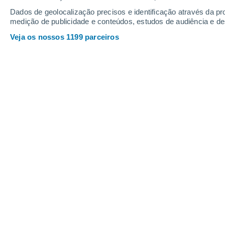
Quinta
6
Sexta
7
Dados de geolocalização precisos e identificação através da pr
medição de publicidade e conteúdos, estudos de audiência e d
Veja os nossos 1199 parceiros
A previsão do tempo por horas: Alle
QUINTA, 06 DE AGOSTO
O dia todo
Parcialmente nublado
Nascer do sol às
05h27m
Pôr-do-sol às
21h01m
Primeira luz às
04:42
Última luz às
21:45
Fase Lunar