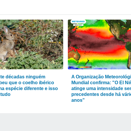
te décadas ninguém
A Organização Meteorológ
beu que o coelho ibérico
Mundial confirma: "O El Ni
a espécie diferente e isso
atinge uma intensidade s
tudo
precedentes desde há vári
anos"