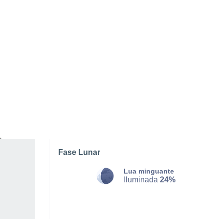
SÁBADO, 08 DE AGOSTO
Pela noite
Chuva fraca com céu
parcialmente nublado
Nascer do sol às
05h30m
Pôr-do-sol às
20h57m
Primeira luz às
04:46
Última luz às
21:40
Fase Lunar
Lua minguante
Iluminada
24%