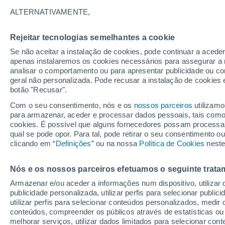
Gráfico do tempo por horas em Al
ALTERNATIVAMENTE,
SÍMBOLO
TEMPERATURA
Rejeitar tecnologias semelhantes a cookie
Se não aceitar a instalação de cookies, pode continuar a acede
00
03
06
09
12
15
18
21
00
03
06
09
apenas instalaremos os cookies necessários para assegurar a 
analisar o comportamento ou para apresentar publicidade ou co
geral não personalizada. Pode recusar a instalação de cookies 
botão "Recusar".
Com o seu consentimento, nós e os
nossos parceiros
utilizamo
para armazenar, aceder e processar dados pessoais, tais como a
cookies. É possível que alguns fornecedores possam processa
qual se pode opor. Para tal, pode retirar o seu consentimento 
15°
15°
clicando em “
Definições
” ou na nossa
Política de Cookies
neste
14°
13°
13°
Nós e os nossos parceiros efetuamos o seguinte trata
12°
12°
12°
11°
11°
11°
Armazenar e/ou aceder a informações num dispositivo, utilizar da
publicidade personalizada, utilizar perfis para selecionar public
utilizar perfis para selecionar conteúdos personalizados, med
conteúdos, compreender os públicos através de estatísticas ou
melhorar serviços, utilizar dados limitados para selecionar cont