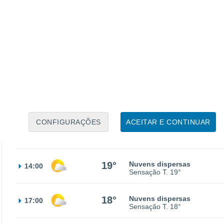
13°
Nuvens dispersas
02:00
Sensação T.
13°
12°
Nuvens dispersas
05:00
Sensação T.
12°
14°
Parcialmente nublado
08:00
Sensação T.
14°
CONFIGURAÇÕES
ACEITAR E CONTINUAR
18°
Nuvens dispersas
11:00
Sensação T.
18°
19°
Nuvens dispersas
14:00
Sensação T.
19°
18°
Nuvens dispersas
17:00
Sensação T.
18°