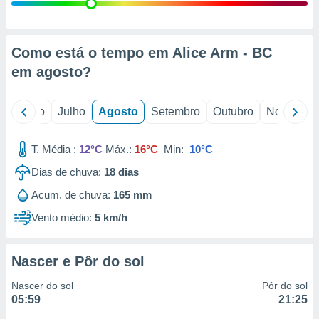
conteúdos.
ção
Como está o tempo em Alice Arm - BC
ão através
em
agosto
?
de
,
 e
o
Junho
Julho
Agosto
Setembro
Outubro
Novembro
dos,
publicidade
T. Média :
12°C
Máx.:
16°C
Min:
10°C
s, estudos
Dias de chuva:
18
dias
a e
mento de
Acum. de chuva:
165 mm
Vento médio:
5 km/h
ossos 1199
eiros
Nascer e Pôr do sol
Nascer do sol
Pôr do sol
05:59
21:25