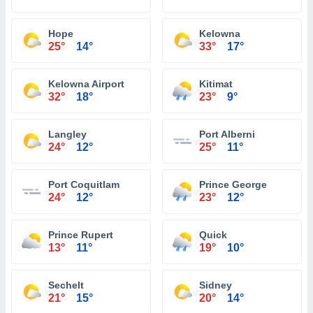
Hope
Kelowna
25°
14°
33°
17°
Kelowna Airport
Kitimat
32°
18°
23°
9°
Langley
Port Alberni
24°
12°
25°
11°
Port Coquitlam
Prince George
24°
12°
23°
12°
Prince Rupert
Quick
13°
11°
19°
10°
Sechelt
Sidney
21°
15°
20°
14°