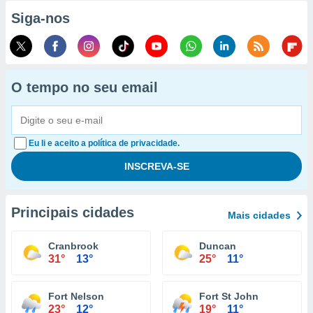
Siga-nos
O tempo no seu email
Eu li e aceito a política de privacidade.
Principais cidades
Mais cidades
Cranbrook
Duncan
31°
13°
25°
11°
Fort Nelson
Fort St John
23°
12°
19°
11°