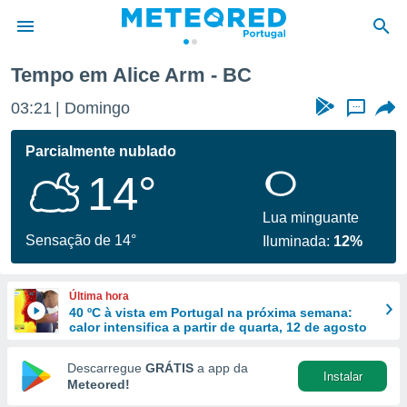
Tempo em Alice Arm - BC
de
03:21
Domingo
...
 da
empo.pt) foi
Parcialmente nublado
or
14°
is para
e as
 fornecidas
Lua minguante
 qualidade.
Sensação de 14°
Iluminada:
12%
r a este
s das
opções:
Última hora
40 ºC à vista em Portugal na próxima semana:
ookies e
calor intensifica a partir de quarta, 12 de agosto
 forma
Descarregue
GRÁTIS
a app da
Instalar
e digital
Meteored!
da,