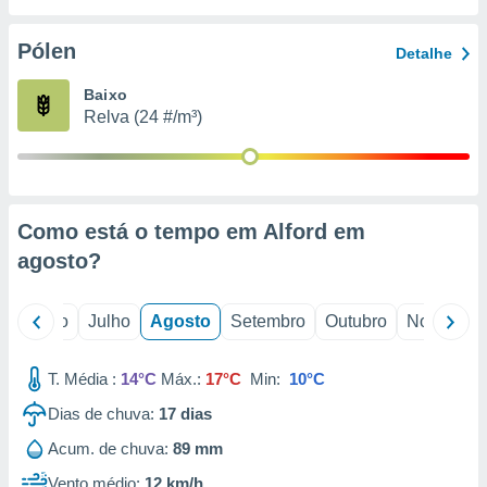
conteúdos.
Pólen
Detalhe
ção
Baixo
ão através
Relva (24 #/m³)
de
,
 e
dos,
publicidade
Como está o tempo em Alford em
s, estudos
agosto
?
a e
mento de
o
Junho
Julho
Agosto
Setembro
Outubro
Novembro
ossos 1199
eiros
T. Média :
14°C
Máx.:
17°C
Min:
10°C
Dias de chuva:
17
dias
Acum. de chuva:
89 mm
Vento médio:
12 km/h