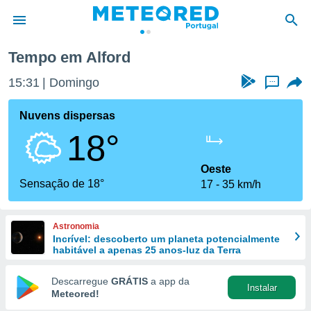
Tempo em Alford
de
15:31
Domingo
...
 da
empo.pt) foi
Nuvens dispersas
or
18°
is para
e as
 fornecidas
Oeste
 qualidade.
Sensação de 18°
17
35 km/h
r a este
s das
opções:
Astronomia
Incrível: descoberto um planeta potencialmente
ookies e
habitável a apenas 25 anos-luz da Terra
 forma
Descarregue
GRÁTIS
a app da
Instalar
e digital
Meteored!
da,