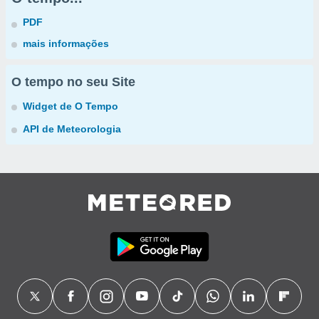
PDF
mais informações
O tempo no seu Site
Widget de O Tempo
API de Meteorologia