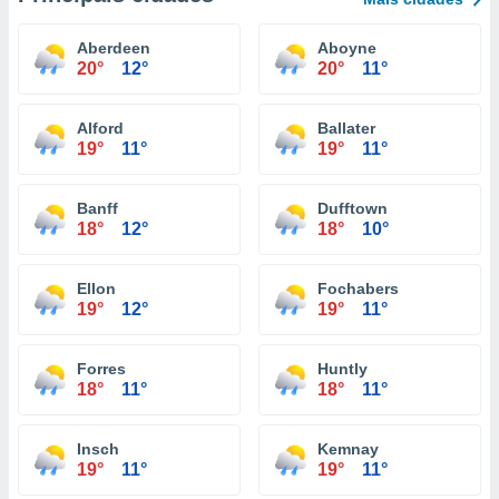
Aberdeen
Aboyne
20°
12°
20°
11°
Alford
Ballater
19°
11°
19°
11°
Banff
Dufftown
18°
12°
18°
10°
Ellon
Fochabers
19°
12°
19°
11°
Forres
Huntly
18°
11°
18°
11°
Insch
Kemnay
19°
11°
19°
11°