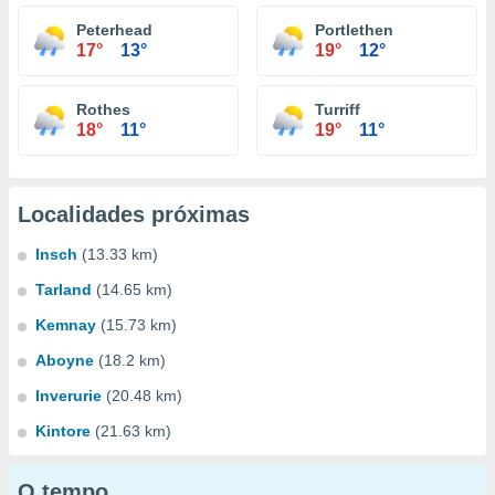
Peterhead
Portlethen
17°
13°
19°
12°
Rothes
Turriff
18°
11°
19°
11°
Localidades próximas
Insch
(13.33 km)
Tarland
(14.65 km)
Kemnay
(15.73 km)
Aboyne
(18.2 km)
Inverurie
(20.48 km)
Kintore
(21.63 km)
O tempo...