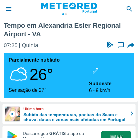
Regional Airport
Tempo em Alexandria Esler Regional
Airport - VA
de
 da
07:25
Quinta
...
empo.pt) foi
or
Parcialmente nublado
is para
e as
26°
 fornecidas
 qualidade.
Sudoeste
r a este
Sensação de 27°
s das
6
9 km/h
opções:
ookies e
Última hora
 forma
Subida das temperaturas, poeiras do Saara e
chuva: datas e zonas mais afetadas em Portugal
e digital
Descarregue
GRÁTIS
a app da
da,
Instalar