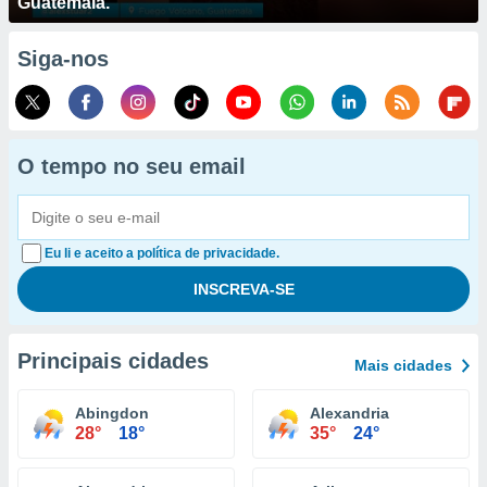
Guatemala.
Siga-nos
O tempo no seu email
Eu li e aceito a política de privacidade.
Principais cidades
Mais cidades
Abingdon
Alexandria
28°
18°
35°
24°