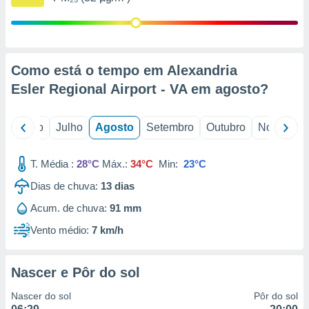
conteúdos.
ção
ão através
Como está o tempo em Alexandria
de
Esler Regional Airport - VA em
agosto
?
,
 e
o
Junho
Julho
Agosto
Setembro
Outubro
Novembro
dos,
publicidade
s, estudos
T. Média :
28°C
Máx.:
34°C
Min:
23°C
a e
mento de
Dias de chuva:
13
dias
Acum. de chuva:
91 mm
ossos 1199
eiros
Vento médio:
7 km/h
Nascer e Pôr do sol
Nascer do sol
Pôr do sol