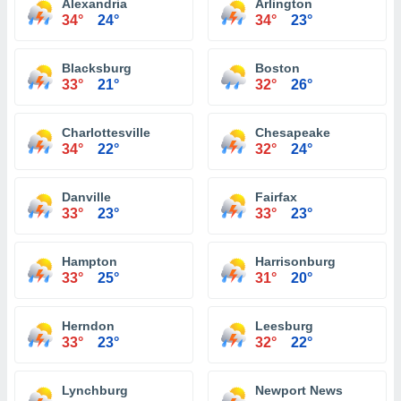
Alexandria
Arlington
34°
24°
34°
23°
Blacksburg
Boston
33°
21°
32°
26°
Charlottesville
Chesapeake
34°
22°
32°
24°
Danville
Fairfax
33°
23°
33°
23°
Hampton
Harrisonburg
33°
25°
31°
20°
Herndon
Leesburg
33°
23°
32°
22°
Lynchburg
Newport News