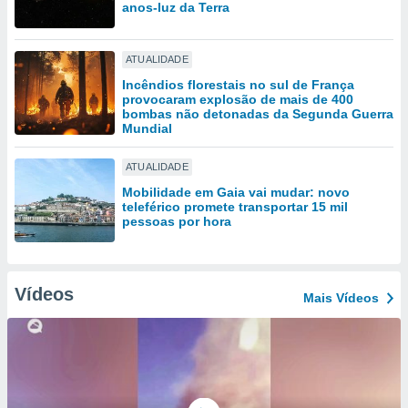
tar a
anos-luz da Terra
de cookies,
uar a
osso site
ATUALIDADE
este caso,
Incêndios florestais no sul de França
lo de que
provocaram explosão de mais de 400
talaremos
bombas não detonadas da Segunda Guerra
Mundial
s para
a navegação
ATUALIDADE
, mas não
Mobilidade em Gaia vai mudar: novo
s cookies
teleférico promete transportar 15 mil
ar o
pessoas por hora
nto ou
ntar
 ou
Vídeos
Mais Vídeos
dos,
ssa
ublicidade
ada. Pode
nstalação de
ceder ao