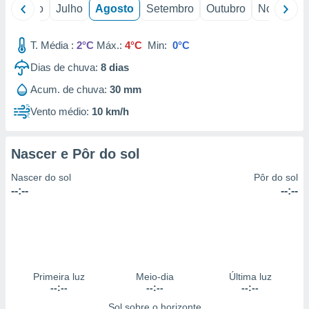
conteúdos.
o
Junho
Julho
Agosto
Setembro
Outubro
Novembro
ção
T. Média :
2°C
Máx.:
4°C
Min:
0°C
ão através
Dias de chuva:
8
dias
de
,
Acum. de chuva:
30 mm
 e
Vento médio:
10 km/h
dos,
publicidade
Nascer e Pôr do sol
s, estudos
a e
Nascer do sol
Pôr do sol
mento de
--:--
--:--
ossos 1199
eiros
Primeira luz
Meio-dia
Última luz
--:--
--:--
--:--
Sol sobre o horizonte