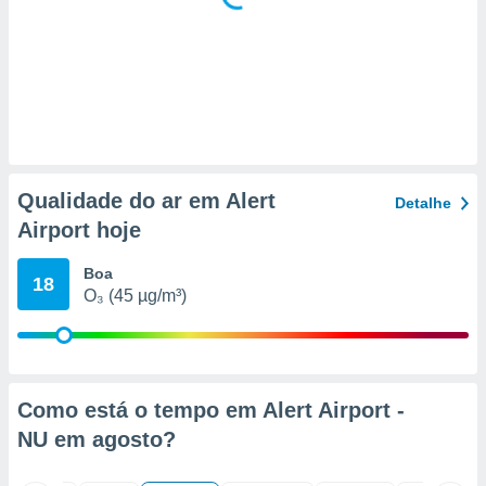
 para
a, utilizar
selecionar
a, criar
personalizar
tilizar
selecionar
Qualidade do ar em Alert
Detalhe
dos, medir
Airport hoje
nho da
, medir o
Boa
o dos
18
O₃ (45 µg/m³)
r os
ravés de
s ou
s de dados
es fontes,
Como está o tempo em Alert Airport -
 e melhorar
NU em
agosto
?
ilizar dados
ara