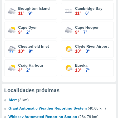
Broughton Island
Cambridge Bay
11°
9°
11°
6°
Cape Dyer
Cape Hooper
9°
2°
9°
7°
Chesterfield Inlet
Clyde River Airport
10°
9°
10°
3°
Craig Harbour
Eureka
4°
2°
13°
7°
Localidades próximas
Alert
(2 km)
Grant Automatic Weather Reporting System
(40.68 km)
Whiskey Automated Reporting Station
(284.79 km)