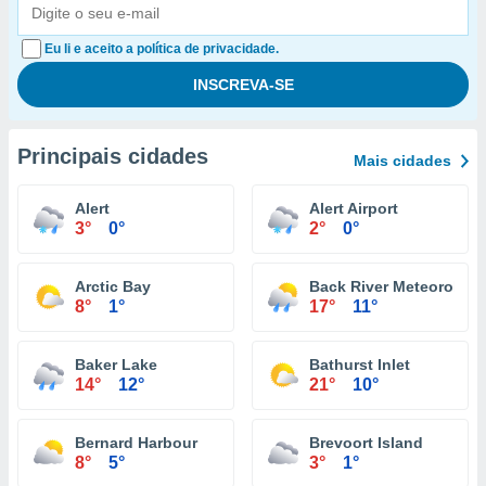
Eu li e aceito a política de privacidade.
Principais cidades
Mais cidades
Alert
Alert Airport
3°
0°
2°
0°
Arctic Bay
Back River Meteorologi
8°
1°
17°
11°
Baker Lake
Bathurst Inlet
14°
12°
21°
10°
Bernard Harbour
Brevoort Island
8°
5°
3°
1°